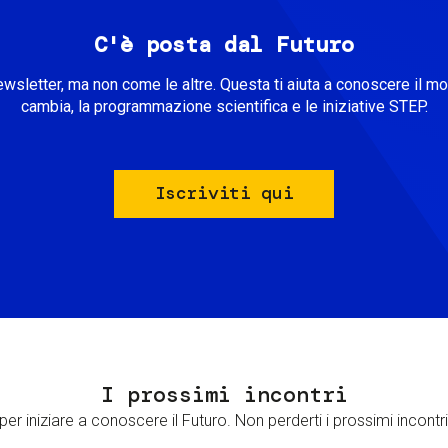
C'è posta dal Futuro
ewsletter, ma non come le altre. Questa ti aiuta a conoscere il m
cambia, la programmazione scientifica e le iniziative STEP.
Iscriviti qui
I prossimi incontri
er iniziare a conoscere il Futuro. Non perderti i prossimi incontri 