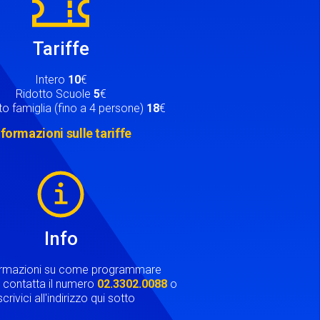
Tariffe
Intero
10
€
Ridotto Scuole
5
€
o famiglia (fino a 4 persone)
18
€
nformazioni sulle tariffe
Info
ormazioni su come programmare
ta contatta il numero
02.3302.0088
o
crivici all'indirizzo qui sotto