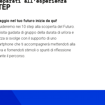
eparati all'esperienza
TEP
iaggio nel tuo futuro inizia da qui!
uideremo nei 10 step alla scoperta del Futuro.
isita guidata di gruppo della durata di un’ora e
za si svolge con il supporto di uno
rtphone che ti accompagnerà mettendoti alla
a e fornendoti stimoli o spunti di riflessione
nte il percorso.