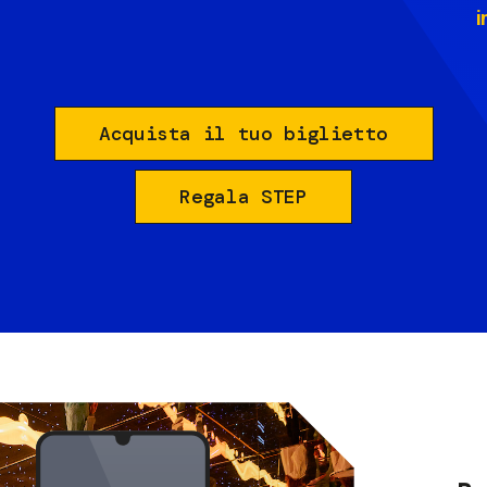
i
Acquista il tuo biglietto
Regala STEP