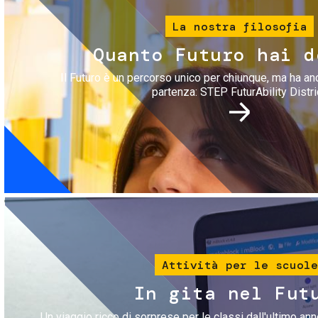
La nostra filosofia
Quanto Futuro hai d
Il Futuro è un percorso unico per chiunque, ma ha an
partenza: STEP FuturAbility Distri
Immagine
Attività per le scuole
In gita nel Fut
Un viaggio ricco di sorprese per le classi dall'ultimo anno