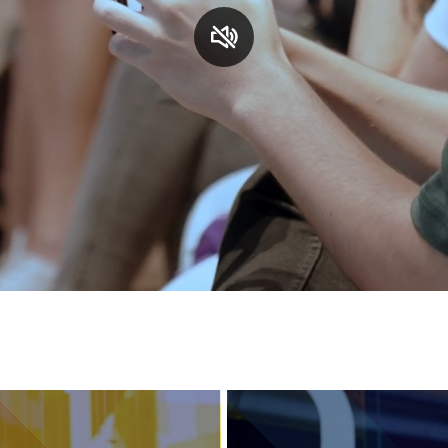
S
C
F