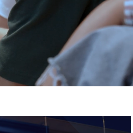
ervizi e accessibilità
Biglietti
ontatti
AQ
Immagine