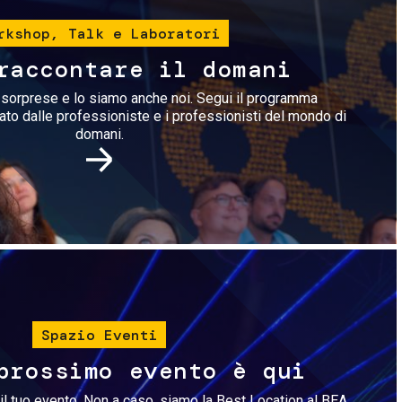
rkshop, Talk e Laboratori
raccontare il domani
i sorprese e lo siamo anche noi. Segui il programma
rato dalle professioniste e i professionisti del mondo di
domani.
Immagine
Spazio Eventi
prossimo evento è qui
il tuo evento. Non a caso, siamo la Best Location al BEA