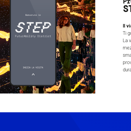
Pr
S
Il v
Ti g
La v
mez
sma
prov
dura