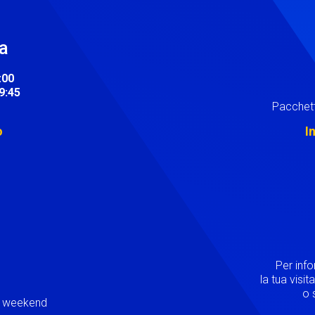
ra
:00
19:45
Pacchett
o
I
Image
Per inf
la tua visi
o s
ei weekend