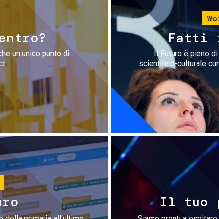
Wo
entro?
Fatti 
che un unico punto di
Il Futuro è pieno d
ct.
scientifico-culturale cu
uro
Il tuo 
 della primaria all'ultimo
Siamo pronti a ospitare 