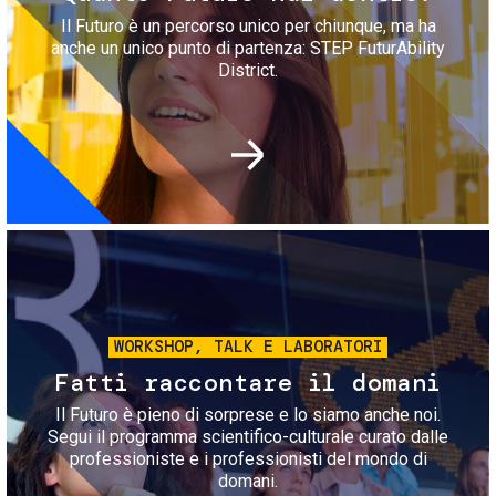
Il Futuro è un percorso unico per chiunque, ma ha
anche un unico punto di partenza: STEP FuturAbility
District.
Immagine
WORKSHOP, TALK E LABORATORI
Fatti raccontare il domani
Il Futuro è pieno di sorprese e lo siamo anche noi.
Segui il programma scientifico-culturale curato dalle
professioniste e i professionisti del mondo di
domani.