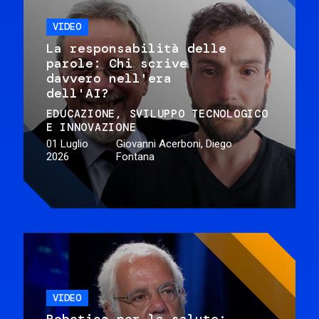
VIDEO
La responsabilità delle
parole: Chi scrive
davvero nell'era
dell'AI?
EDUCAZIONE
SVILUPPO TECNOLOGICO
E INNOVAZIONE
01 Luglio
Giovanni Acerboni, Diego
2026
Fontana
VIDEO
Robotica per la salute: