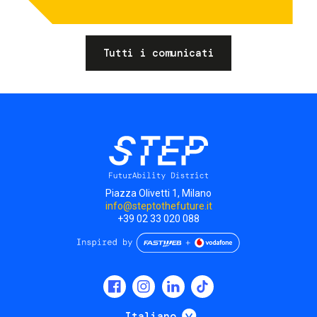
Tutti i comunicati
Piazza Olivetti 1, Milano
info@steptothefuture.it
+39 02 33 020 088
Social
menu
Mostra ulteriori
Italiano