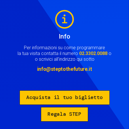
Image
Info
Per informazioni su come programmare
la tua visita contatta il numero
02.3302.0088
o
o scrivici all'indirizzo qui sotto
info@steptothefuture.it
Acquista il tuo biglietto
Regala STEP