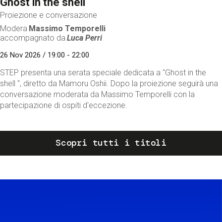
Ghost in the shell
Proiezione e conversazione
Modera
Massimo Temporelli
accompagnato da
Luca Perri
26 Nov 2026 / 19:00 - 22:00
STEP presenta una serata speciale dedicata a "Ghost in the
shell ", diretto da Mamoru Oshii. Dopo la proiezione seguirà una
conversazione moderata da Massimo Temporelli con la
partecipazione di ospiti d'eccezione.
Scopri tutti i titoli