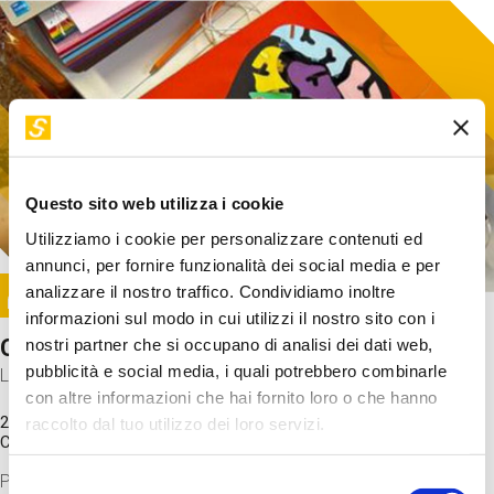
Questo sito web utilizza i cookie
Utilizziamo i cookie per personalizzare contenuti ed
annunci, per fornire funzionalità dei social media e per
Image
analizzare il nostro traffico. Condividiamo inoltre
SUNDAY@STEP
informazioni sul modo in cui utilizzi il nostro sito con i
Come funziona il cervello?
nostri partner che si occupano di analisi dei dati web,
pubblicità e social media, i quali potrebbero combinarle
Laboratorio
con altre informazioni che hai fornito loro o che hanno
20 Set 2026 / 11:15 - 13:00
raccolto dal tuo utilizzo dei loro servizi.
Costo
gratuito
Proveremo a costruire un cervello in cartoncino cercando di
Selezione