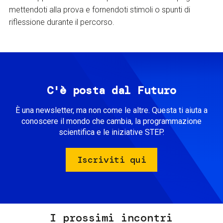
mettendoti alla prova e fornendoti stimoli o spunti di
riflessione durante il percorso.
C'è posta dal Futuro
È una newsletter, ma non come le altre. Questa ti aiuta a
conoscere il mondo che cambia, la programmazione
scientifica e le iniziative STEP.
Iscriviti qui
I prossimi incontri