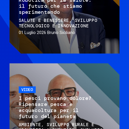
il futuro che stiamo
sperimentando
SALUTE E BENESSERE
SVILUPPO
TECNOLOGICO E INNOVAZIONE
01 Luglio 2026
Bruno Siciliano
VIDEO
I pesci provano dolore?
Ripensare pesca e
acquacoltura per il
futuro del pianeta
AMBIENTE
SVILUPPO RURALE E