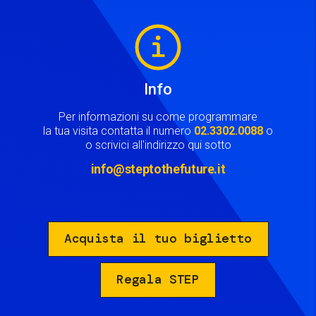
Image
Info
Per informazioni su come programmare
la tua visita contatta il numero
02.3302.0088
o
o scrivici all'indirizzo qui sotto
info@steptothefuture.it
Acquista il tuo biglietto
Regala STEP