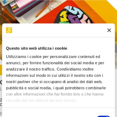
Questo sito web utilizza i cookie
Utilizziamo i cookie per personalizzare contenuti ed
annunci, per fornire funzionalità dei social media e per
Image
analizzare il nostro traffico. Condividiamo inoltre
SUNDAY@STEP
informazioni sul modo in cui utilizzi il nostro sito con i
Come funziona il cervello?
nostri partner che si occupano di analisi dei dati web,
pubblicità e social media, i quali potrebbero combinarle
Laboratorio
con altre informazioni che hai fornito loro o che hanno
20 Set 2026 / 11:15 - 13:00
raccolto dal tuo utilizzo dei loro servizi.
Costo
gratuito
Proveremo a costruire un cervello in cartoncino cercando di
Selezione