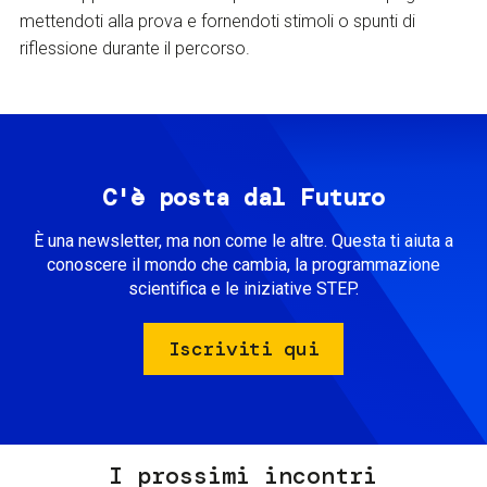
mettendoti alla prova e fornendoti stimoli o spunti di
riflessione durante il percorso.
C'è posta dal Futuro
È una newsletter, ma non come le altre. Questa ti aiuta a
conoscere il mondo che cambia, la programmazione
scientifica e le iniziative STEP.
Iscriviti qui
I prossimi incontri