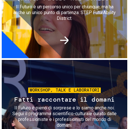
Il Futuro è un percorso unico per chiunque, ma ha
anche un unico punto di partenza: STEP FuturAbility
District.
Immagine
WORKSHOP, TALK E LABORATORI
Fatti raccontare il domani
Il Futuro è pieno di sorprese e lo siamo anche noi.
Segui il programma scientifico-culturale curato dalle
professioniste e i professionisti del mondo di
domani.