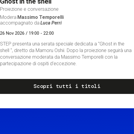
Ghost in the shell
Proiezione e conversazione
Modera
Massimo Temporelli
accompagnato da
Luca Perri
26 Nov 2026 / 19:00 - 22:00
STEP presenta una serata speciale dedicata a "Ghost in the
shell ", diretto da Mamoru Oshii. Dopo la proiezione seguirà una
conversazione moderata da Massimo Temporelli con la
partecipazione di ospiti d'eccezione.
Scopri tutti i titoli