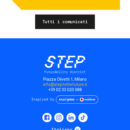
Tutti i comunicati
Piazza Olivetti 1, Milano
info@steptothefuture.it
+39 02 33 020 088
Social
menu
Mostra ulteriori
Italiano