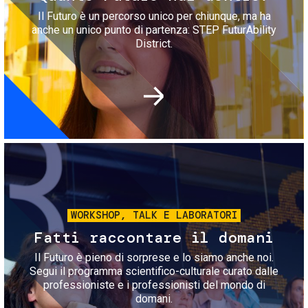
Il Futuro è un percorso unico per chiunque, ma ha
anche un unico punto di partenza: STEP FuturAbility
District.
Immagine
WORKSHOP, TALK E LABORATORI
Fatti raccontare il domani
Il Futuro è pieno di sorprese e lo siamo anche noi.
Segui il programma scientifico-culturale curato dalle
professioniste e i professionisti del mondo di
domani.