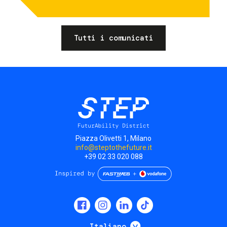
Tutti i comunicati
Piazza Olivetti 1, Milano
info@steptothefuture.it
+39 02 33 020 088
Social
menu
Mostra ulteriori
Italiano