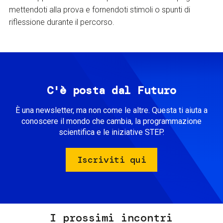
mettendoti alla prova e fornendoti stimoli o spunti di
riflessione durante il percorso.
C'è posta dal Futuro
È una newsletter, ma non come le altre. Questa ti aiuta a
conoscere il mondo che cambia, la programmazione
scientifica e le iniziative STEP.
Iscriviti qui
I prossimi incontri