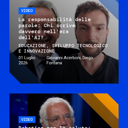
VIDEO
La responsabilità delle
parole: Chi scrive
davvero nell'era
dell'AI?
EDUCAZIONE
SVILUPPO TECNOLOGICO
E INNOVAZIONE
01 Luglio
Giovanni Acerboni, Diego
2026
Fontana
VIDEO
Robotica per la salute: