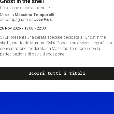
Ghost in the shell
Proiezione e conversazione
Modera
Massimo Temporelli
accompagnato da
Luca Perri
26 Nov 2026 / 19:00 - 22:00
STEP presenta una serata speciale dedicata a "Ghost in the
shell ", diretto da Mamoru Oshii. Dopo la proiezione seguirà una
conversazione moderata da Massimo Temporelli con la
partecipazione di ospiti d'eccezione.
Scopri tutti i titoli