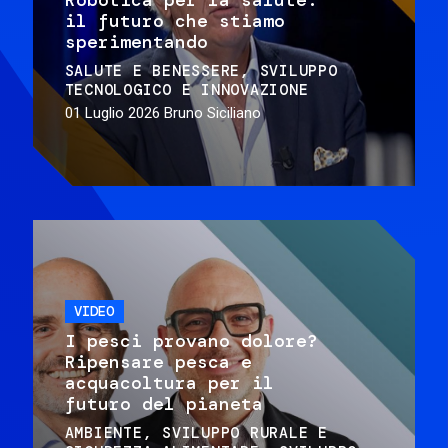
il futuro che stiamo
sperimentando
SALUTE E BENESSERE
SVILUPPO
TECNOLOGICO E INNOVAZIONE
01 Luglio 2026
Bruno Siciliano
VIDEO
I pesci provano dolore?
Ripensare pesca e
acquacoltura per il
futuro del pianeta
AMBIENTE
SVILUPPO RURALE E