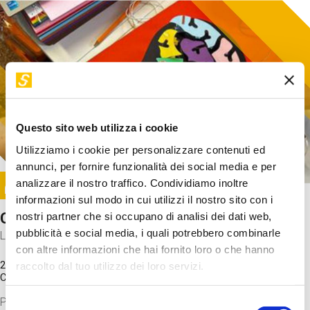
Questo sito web utilizza i cookie
Utilizziamo i cookie per personalizzare contenuti ed
annunci, per fornire funzionalità dei social media e per
Image
analizzare il nostro traffico. Condividiamo inoltre
SUNDAY@STEP
informazioni sul modo in cui utilizzi il nostro sito con i
Come funziona il cervello?
nostri partner che si occupano di analisi dei dati web,
pubblicità e social media, i quali potrebbero combinarle
Laboratorio
con altre informazioni che hai fornito loro o che hanno
20 Set 2026 / 11:15 - 13:00
raccolto dal tuo utilizzo dei loro servizi.
Costo
gratuito
Proveremo a costruire un cervello in cartoncino cercando di
Selezione