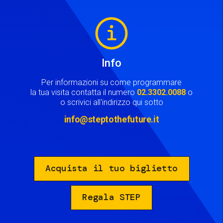
Image
Info
Per informazioni su come programmare
la tua visita contatta il numero
02.3302.0088
o
o scrivici all'indirizzo qui sotto
info@steptothefuture.it
Acquista il tuo biglietto
Regala STEP