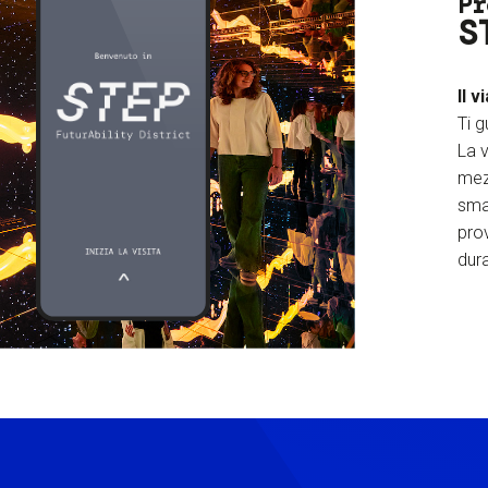
Pr
S
Il v
Ti g
La v
mez
sma
prov
dura