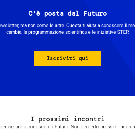
C'è posta dal Futuro
ewsletter, ma non come le altre. Questa ti aiuta a conoscere il m
cambia, la programmazione scientifica e le iniziative STEP.
Iscriviti qui
I prossimi incontri
er iniziare a conoscere il Futuro. Non perderti i prossimi incontri 