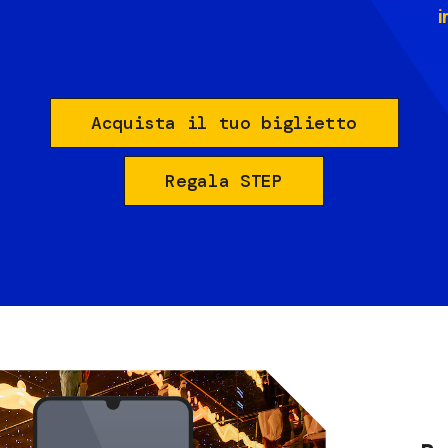
i
Acquista il tuo biglietto
Regala STEP