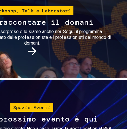
rkshop, Talk e Laboratori
raccontare il domani
i sorprese e lo siamo anche noi. Segui il programma
rato dalle professioniste e i professionisti del mondo di
domani.
Immagine
Spazio Eventi
prossimo evento è qui
il tuo evento. Non a caso, siamo la Best Location al BEA