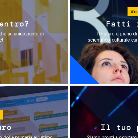
Wo
entro?
Fatti 
che un unico punto di
Il Futuro è pieno d
ct.
scientifico-culturale cu
uro
Il tuo 
 della primaria all'ultimo
Siamo pronti a ospitare 