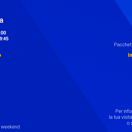
ra
:00
19:45
Pacchett
o
I
Image
Per inf
la tua visi
o s
ei weekend