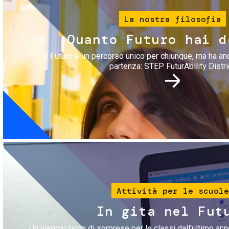
La nostra filosofia
Quanto Futuro hai d
Il Futuro è un percorso unico per chiunque, ma ha an
partenza: STEP FuturAbility Distri
Immagine
Attività per le scuole
In gita nel Fut
Un viaggio ricco di sorprese per le classi dall'ultimo anno