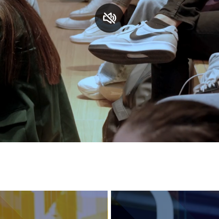
S
C
F