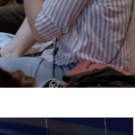
ervizi e accessibilità
Biglietti
ontatti
AQ
Immagine