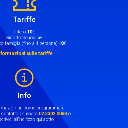
Tariffe
Intero
10
€
Ridotto Scuole
5
€
o famiglia (fino a 4 persone)
18
€
nformazioni sulle tariffe
Info
ormazioni su come programmare
ta contatta il numero
02.3302.0088
o
crivici all'indirizzo qui sotto