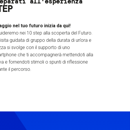
eparati all'esperienza
TEP
iaggio nel tuo futuro inizia da qui!
uideremo nei 10 step alla scoperta del Futuro.
isita guidata di gruppo della durata di un’ora e
za si svolge con il supporto di uno
rtphone che ti accompagnerà mettendoti alla
a e fornendoti stimoli o spunti di riflessione
nte il percorso.