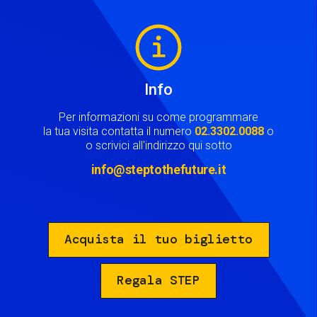
Image
Info
Per informazioni su come programmare
la tua visita contatta il numero
02.3302.0088
o
o scrivici all'indirizzo qui sotto
info@steptothefuture.it
Acquista il tuo biglietto
Regala STEP