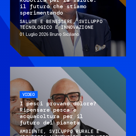
il futuro che stiamo
sperimentando
SALUTE E BENESSERE
SVILUPPO
TECNOLOGICO E INNOVAZIONE
01 Luglio 2026
Bruno Siciliano
VIDEO
I pesci provano dolore?
Ripensare pesca e
acquacoltura per il
futuro del pianeta
AMBIENTE
SVILUPPO RURALE E