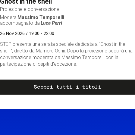
Ghost in the shell
Proiezione e conversazione
Modera
Massimo Temporelli
accompagnato da
Luca Perri
26 Nov 2026 / 19:00 - 22:00
STEP presenta una serata speciale dedicata a "Ghost in the
shell ", diretto da Mamoru Oshii. Dopo la proiezione seguirà una
conversazione moderata da Massimo Temporelli con la
partecipazione di ospiti d'eccezione.
Scopri tutti i titoli