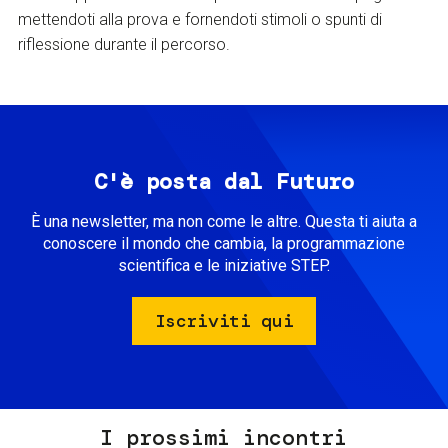
mettendoti alla prova e fornendoti stimoli o spunti di
riflessione durante il percorso.
C'è posta dal Futuro
È una newsletter, ma non come le altre. Questa ti aiuta a
conoscere il mondo che cambia, la programmazione
scientifica e le iniziative STEP.
Iscriviti qui
I prossimi incontri