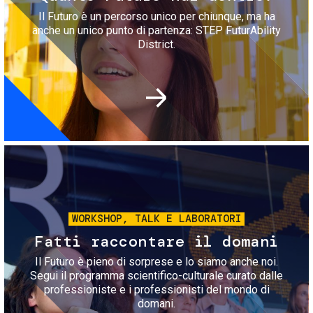
Il Futuro è un percorso unico per chiunque, ma ha
anche un unico punto di partenza: STEP FuturAbility
District.
Immagine
WORKSHOP, TALK E LABORATORI
Fatti raccontare il domani
Il Futuro è pieno di sorprese e lo siamo anche noi.
Segui il programma scientifico-culturale curato dalle
professioniste e i professionisti del mondo di
domani.