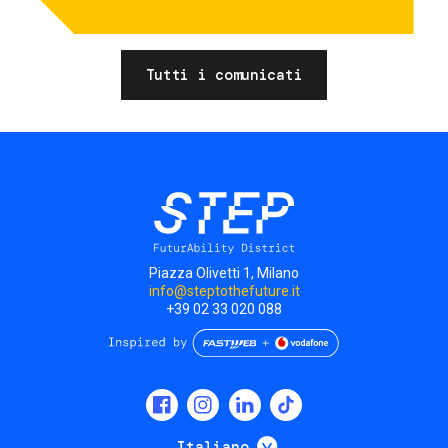
Tutti i comunicati
Piazza Olivetti 1, Milano
info@steptothefuture.it
+39 02 33 020 088
Social
menu
Mostra ulteriori
Italiano