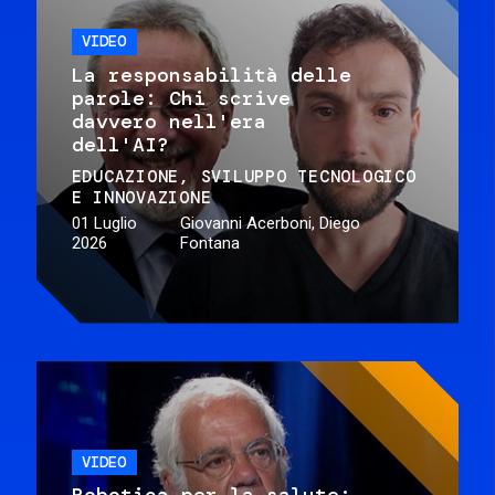
VIDEO
La responsabilità delle
parole: Chi scrive
davvero nell'era
dell'AI?
EDUCAZIONE
SVILUPPO TECNOLOGICO
E INNOVAZIONE
01 Luglio
Giovanni Acerboni, Diego
2026
Fontana
VIDEO
Robotica per la salute: