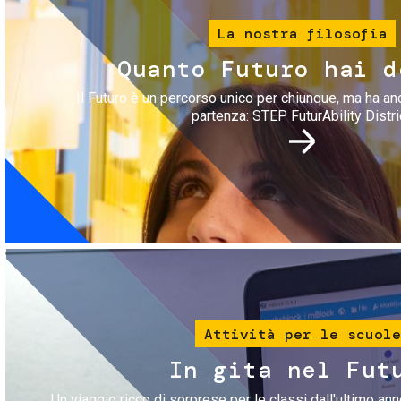
La nostra filosofia
Quanto Futuro hai d
Il Futuro è un percorso unico per chiunque, ma ha an
partenza: STEP FuturAbility Distri
Immagine
Attività per le scuole
In gita nel Fut
Un viaggio ricco di sorprese per le classi dall'ultimo anno