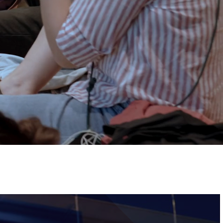
ervizi e accessibilità
Biglietti
ontatti
AQ
Immagine