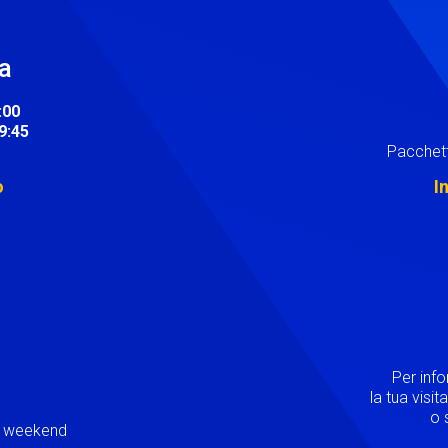
ra
:00
19:45
Pacchett
o
I
Image
Per inf
la tua visi
o s
ei weekend