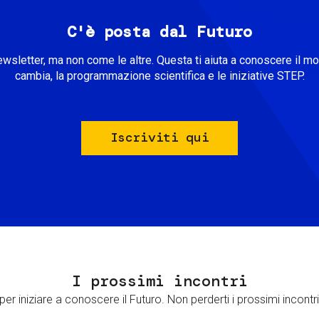
C'è posta dal Futuro
ewsletter, ma non come le altre. Questa ti aiuta a conoscere il m
cambia, la programmazione scientifica e le iniziative STEP.
Iscriviti qui
I prossimi incontri
er iniziare a conoscere il Futuro. Non perderti i prossimi incontri 