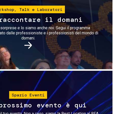
rkshop, Talk e Laboratori
raccontare il domani
i sorprese e lo siamo anche noi. Segui il programma
rato dalle professioniste e i professionisti del mondo di
domani.
Immagine
Spazio Eventi
prossimo evento è qui
il tuo evento. Non a caso, siamo la Best Location al BEA