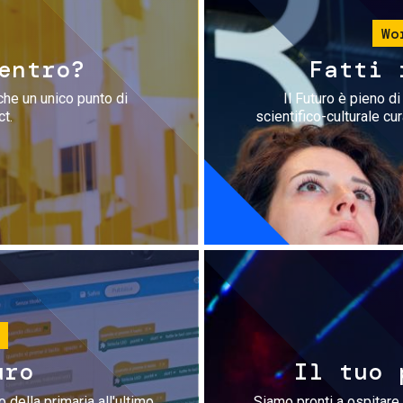
Wo
entro?
Fatti 
che un unico punto di
Il Futuro è pieno d
ct.
scientifico-culturale cu
uro
Il tuo 
 della primaria all'ultimo
Siamo pronti a ospitare 