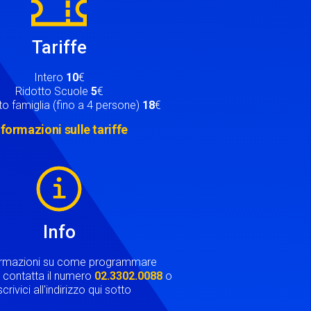
Tariffe
Intero
10
€
Ridotto Scuole
5
€
o famiglia (fino a 4 persone)
18
€
nformazioni sulle tariffe
Info
ormazioni su come programmare
ta contatta il numero
02.3302.0088
o
crivici all'indirizzo qui sotto