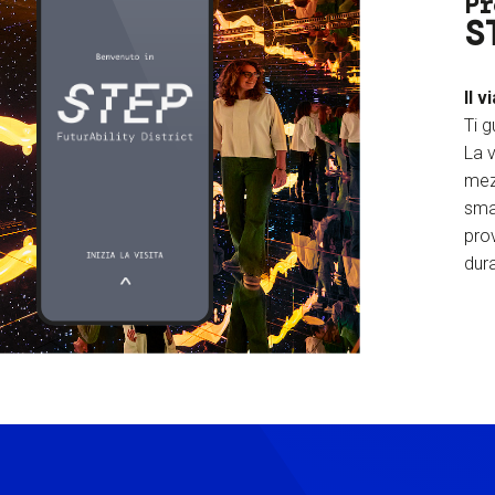
Pr
S
Il v
Ti g
La v
mez
sma
prov
dura