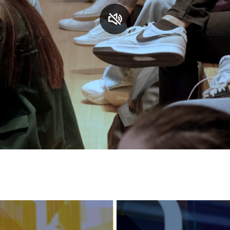
S
C
F