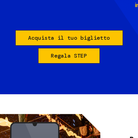
i
Acquista il tuo biglietto
Regala STEP