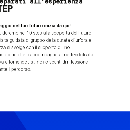
eparati all'esperienza
TEP
iaggio nel tuo futuro inizia da qui!
uideremo nei 10 step alla scoperta del Futuro.
isita guidata di gruppo della durata di un’ora e
za si svolge con il supporto di uno
rtphone che ti accompagnerà mettendoti alla
a e fornendoti stimoli o spunti di riflessione
nte il percorso.