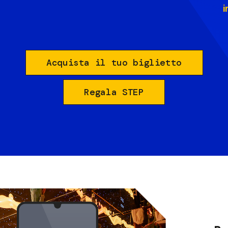
i
Acquista il tuo biglietto
Regala STEP