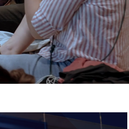
ervizi e accessibilità
Biglietti
ontatti
AQ
Immagine