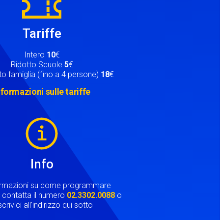
Tariffe
Intero
10
€
Ridotto Scuole
5
€
o famiglia (fino a 4 persone)
18
€
nformazioni sulle tariffe
Info
ormazioni su come programmare
ta contatta il numero
02.3302.0088
o
crivici all'indirizzo qui sotto