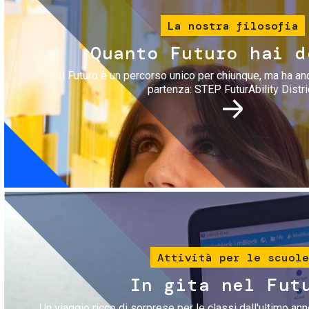
La nostra filosofia
Quanto Futuro hai d
Il Futuro è un percorso unico per chiunque, ma ha an
partenza: STEP FuturAbility Distri
Immagine
Attività per le scuole
In gita nel Fut
Un viaggio ricco di sorprese per le classi dall'ultimo anno