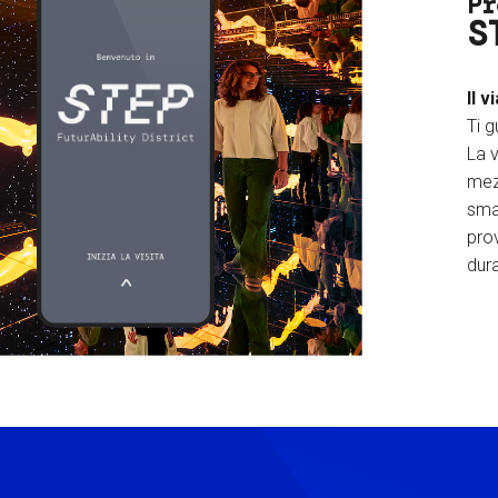
Pr
S
Il v
Ti g
La v
mez
sma
prov
dura