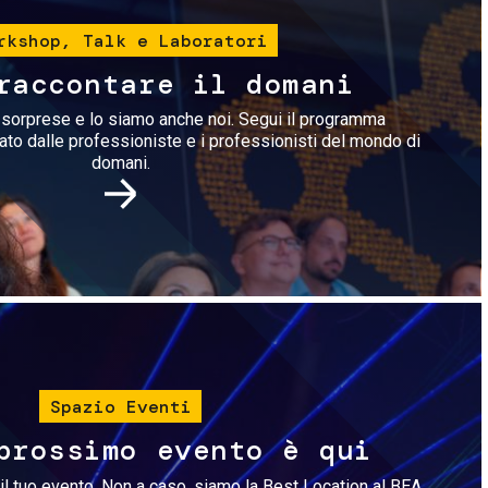
rkshop, Talk e Laboratori
raccontare il domani
i sorprese e lo siamo anche noi. Segui il programma
rato dalle professioniste e i professionisti del mondo di
domani.
Immagine
Spazio Eventi
prossimo evento è qui
il tuo evento. Non a caso, siamo la Best Location al BEA