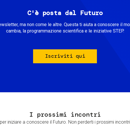
C'è posta dal Futuro
ewsletter, ma non come le altre. Questa ti aiuta a conoscere il m
cambia, la programmazione scientifica e le iniziative STEP.
Iscriviti qui
I prossimi incontri
er iniziare a conoscere il Futuro. Non perderti i prossimi incontri 