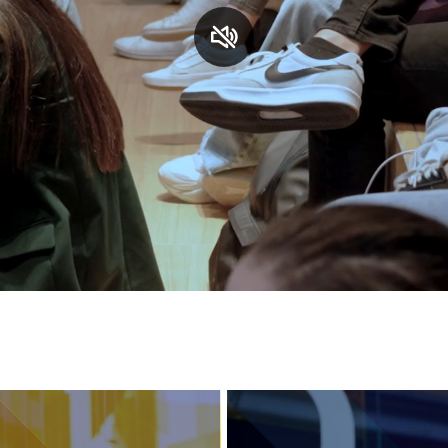
S
C
F