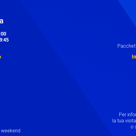
ra
:00
19:45
Pacchett
o
I
Image
Per inf
la tua visi
o s
ei weekend