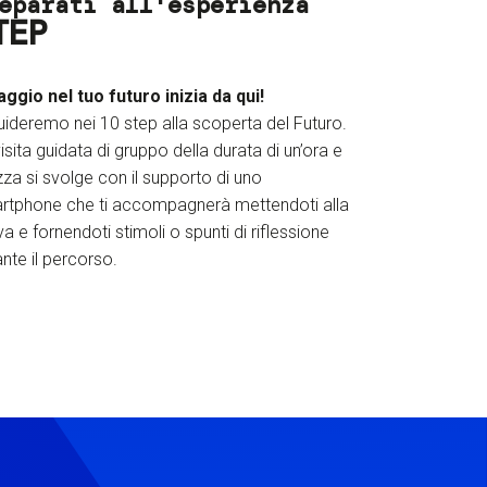
eparati all'esperienza
TEP
iaggio nel tuo futuro inizia da qui!
uideremo nei 10 step alla scoperta del Futuro.
isita guidata di gruppo della durata di un’ora e
za si svolge con il supporto di uno
rtphone che ti accompagnerà mettendoti alla
a e fornendoti stimoli o spunti di riflessione
nte il percorso.