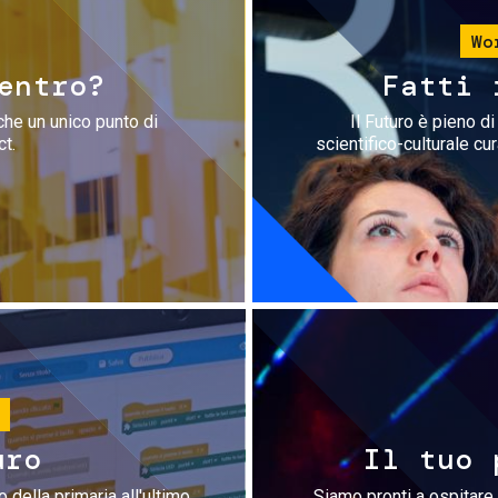
Wo
entro?
Fatti 
che un unico punto di
Il Futuro è pieno d
ct.
scientifico-culturale cu
uro
Il tuo 
 della primaria all'ultimo
Siamo pronti a ospitare 