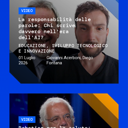
VIDEO
La responsabilità delle
parole: Chi scrive
davvero nell'era
dell'AI?
EDUCAZIONE
SVILUPPO TECNOLOGICO
E INNOVAZIONE
01 Luglio
Giovanni Acerboni, Diego
2026
Fontana
VIDEO
Robotica per la salute: