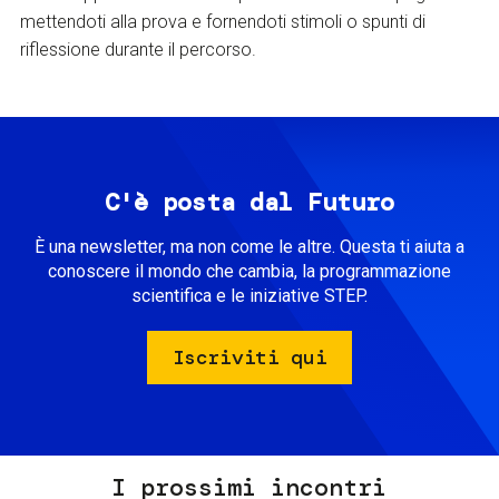
mettendoti alla prova e fornendoti stimoli o spunti di
riflessione durante il percorso.
C'è posta dal Futuro
È una newsletter, ma non come le altre. Questa ti aiuta a
conoscere il mondo che cambia, la programmazione
scientifica e le iniziative STEP.
Iscriviti qui
I prossimi incontri