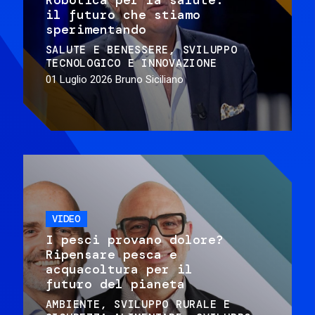
il futuro che stiamo
sperimentando
SALUTE E BENESSERE
SVILUPPO
TECNOLOGICO E INNOVAZIONE
01 Luglio 2026
Bruno Siciliano
VIDEO
I pesci provano dolore?
Ripensare pesca e
acquacoltura per il
futuro del pianeta
AMBIENTE
SVILUPPO RURALE E