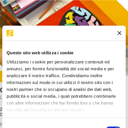
Questo sito web utilizza i cookie
Utilizziamo i cookie per personalizzare contenuti ed
annunci, per fornire funzionalità dei social media e per
Image
analizzare il nostro traffico. Condividiamo inoltre
SUNDAY@STEP
informazioni sul modo in cui utilizzi il nostro sito con i
Come funziona il cervello?
nostri partner che si occupano di analisi dei dati web,
pubblicità e social media, i quali potrebbero combinarle
Laboratorio
con altre informazioni che hai fornito loro o che hanno
20 Set 2026 / 11:15 - 13:00
raccolto dal tuo utilizzo dei loro servizi.
Costo
gratuito
Proveremo a costruire un cervello in cartoncino cercando di
Selezione