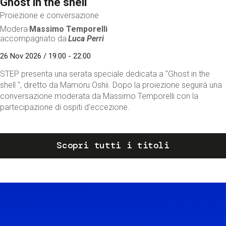
Ghost in the shell
Proiezione e conversazione
Modera
Massimo Temporelli
accompagnato da
Luca Perri
26 Nov 2026 / 19:00 - 22:00
STEP presenta una serata speciale dedicata a "Ghost in the
shell ", diretto da Mamoru Oshii. Dopo la proiezione seguirà una
conversazione moderata da Massimo Temporelli con la
partecipazione di ospiti d'eccezione.
Scopri tutti i titoli