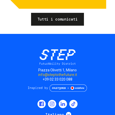
Tutti i comunicati
Piazza Olivetti 1, Milano
info@steptothefuture.it
+39 02 33 020 088
Social
menu
Mostra ulteriori
Italiano