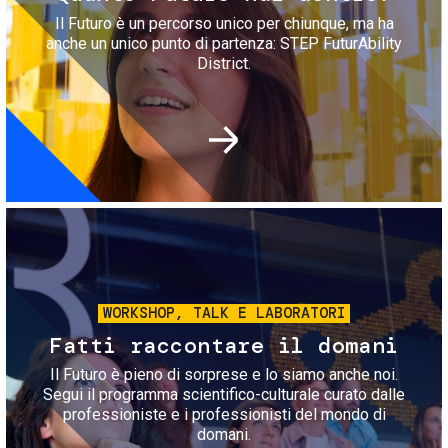
Il Futuro è un percorso unico per chiunque, ma ha
anche un unico punto di partenza: STEP FuturAbility
District.
Immagine
WORKSHOP, TALK E LABORATORI
Fatti raccontare il domani
Il Futuro è pieno di sorprese e lo siamo anche noi.
Segui il programma scientifico-culturale curato dalle
professioniste e i professionisti del mondo di
domani.