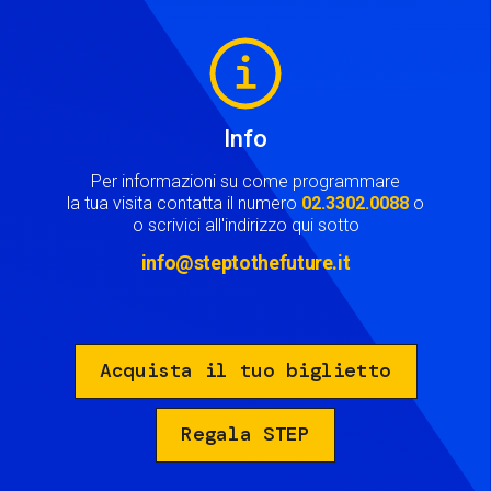
Image
Info
Per informazioni su come programmare
la tua visita contatta il numero
02.3302.0088
o
o scrivici all'indirizzo qui sotto
info@steptothefuture.it
Acquista il tuo biglietto
Regala STEP