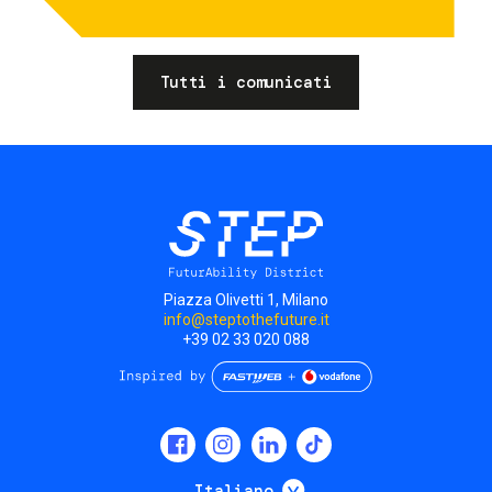
Tutti i comunicati
Piazza Olivetti 1, Milano
info@steptothefuture.it
+39 02 33 020 088
Social
menu
Mostra ulteriori
Italiano