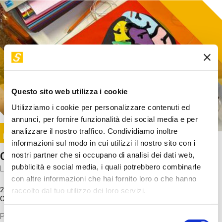
Questo sito web utilizza i cookie
Utilizziamo i cookie per personalizzare contenuti ed
annunci, per fornire funzionalità dei social media e per
Image
analizzare il nostro traffico. Condividiamo inoltre
SUNDAY@STEP
informazioni sul modo in cui utilizzi il nostro sito con i
Come funziona il cervello?
nostri partner che si occupano di analisi dei dati web,
pubblicità e social media, i quali potrebbero combinarle
Laboratorio
con altre informazioni che hai fornito loro o che hanno
20 Set 2026 / 11:15 - 13:00
raccolto dal tuo utilizzo dei loro servizi.
Costo
gratuito
Proveremo a costruire un cervello in cartoncino cercando di
Selezione