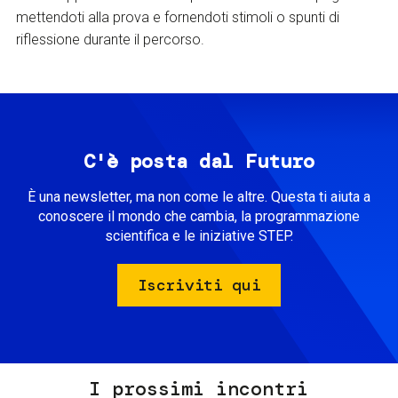
mettendoti alla prova e fornendoti stimoli o spunti di
riflessione durante il percorso.
C'è posta dal Futuro
È una newsletter, ma non come le altre. Questa ti aiuta a
conoscere il mondo che cambia, la programmazione
scientifica e le iniziative STEP.
Iscriviti qui
I prossimi incontri