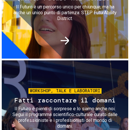
Il Futuro è un percorso unico per chiunque, ma ha
anche un unico punto di partenza: STEP FuturAbility
District.
Immagine
WORKSHOP, TALK E LABORATORI
Fatti raccontare il domani
Il Futuro è pieno di sorprese e lo siamo anche noi.
Segui il programma scientifico-culturale curato dalle
professioniste e i professionisti del mondo di
domani.