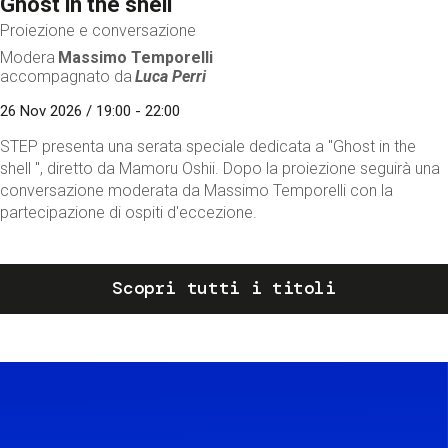
Ghost in the shell
Proiezione e conversazione
Modera
Massimo Temporelli
accompagnato da
Luca Perri
26 Nov 2026 / 19:00 - 22:00
STEP presenta una serata speciale dedicata a "Ghost in the
shell ", diretto da Mamoru Oshii. Dopo la proiezione seguirà una
conversazione moderata da Massimo Temporelli con la
partecipazione di ospiti d'eccezione.
Scopri tutti i titoli