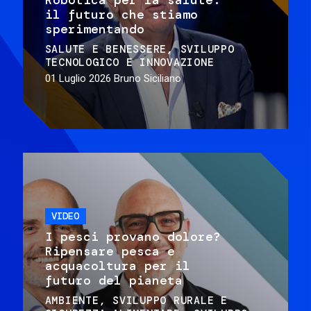
il futuro che stiamo
sperimentando
SALUTE E BENESSERE
SVILUPPO
TECNOLOGICO E INNOVAZIONE
01 Luglio 2026
Bruno Siciliano
VIDEO
I pesci provano dolore?
Ripensare pesca e
acquacoltura per il
futuro del pianeta
AMBIENTE
SVILUPPO RURALE E