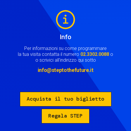
Image
Info
Per informazioni su come programmare
la tua visita contatta il numero
02.3302.0088
o
o scrivici all'indirizzo qui sotto
info@steptothefuture.it
Acquista il tuo biglietto
Regala STEP