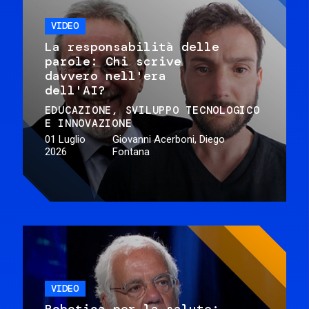
VIDEO
La responsabilità delle
parole: Chi scrive
davvero nell'era
dell'AI?
EDUCAZIONE
SVILUPPO TECNOLOGICO
E INNOVAZIONE
01 Luglio
Giovanni Acerboni, Diego
2026
Fontana
VIDEO
Robotica per la salute: