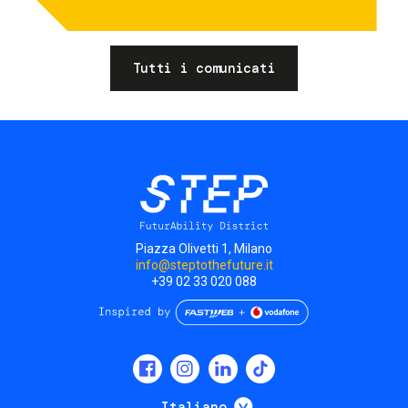
Tutti i comunicati
Piazza Olivetti 1, Milano
info@steptothefuture.it
+39 02 33 020 088
Social
menu
Mostra ulteriori
Italiano