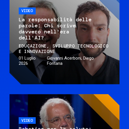
VIDEO
La responsabilità delle
parole: Chi scrive
davvero nell'era
dell'AI?
EDUCAZIONE
SVILUPPO TECNOLOGICO
E INNOVAZIONE
01 Luglio
Giovanni Acerboni, Diego
2026
Fontana
VIDEO
Robotica per la salute: