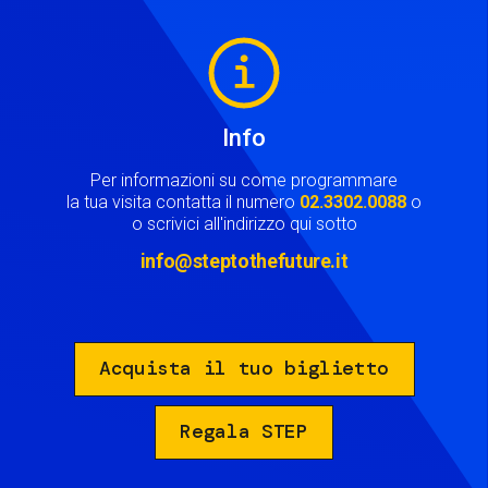
Image
Info
Per informazioni su come programmare
la tua visita contatta il numero
02.3302.0088
o
o scrivici all'indirizzo qui sotto
info@steptothefuture.it
Acquista il tuo biglietto
Regala STEP