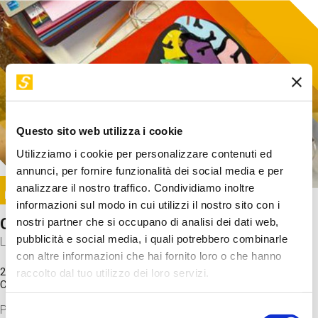
Questo sito web utilizza i cookie
Utilizziamo i cookie per personalizzare contenuti ed
annunci, per fornire funzionalità dei social media e per
Image
analizzare il nostro traffico. Condividiamo inoltre
SUNDAY@STEP
informazioni sul modo in cui utilizzi il nostro sito con i
Come funziona il cervello?
nostri partner che si occupano di analisi dei dati web,
pubblicità e social media, i quali potrebbero combinarle
Laboratorio
con altre informazioni che hai fornito loro o che hanno
20 Set 2026 / 11:15 - 13:00
raccolto dal tuo utilizzo dei loro servizi.
Costo
gratuito
Proveremo a costruire un cervello in cartoncino cercando di
Selezione