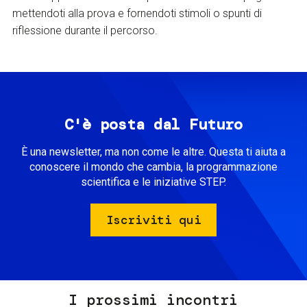
mettendoti alla prova e fornendoti stimoli o spunti di
riflessione durante il percorso.
C'è posta dal Futuro
È una newsletter, ma non come le altre. Questa ti aiuta a
conoscere il mondo che cambia, la programmazione
scientifica e le iniziative STEP.
Iscriviti qui
I prossimi incontri