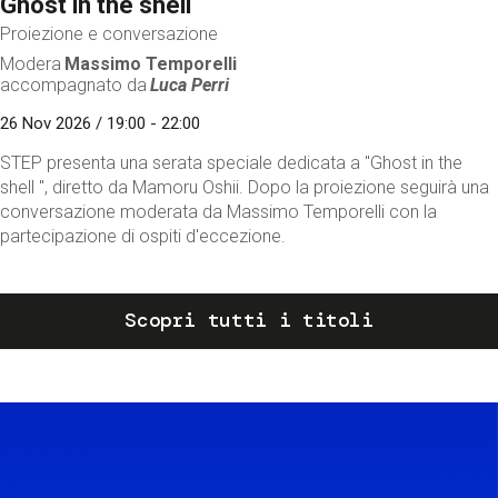
Ghost in the shell
Proiezione e conversazione
Modera
Massimo Temporelli
accompagnato da
Luca Perri
26 Nov 2026 / 19:00 - 22:00
STEP presenta una serata speciale dedicata a "Ghost in the
shell ", diretto da Mamoru Oshii. Dopo la proiezione seguirà una
conversazione moderata da Massimo Temporelli con la
partecipazione di ospiti d'eccezione.
Scopri tutti i titoli