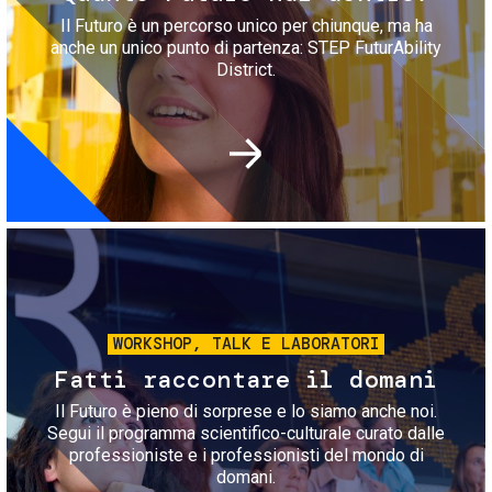
Il Futuro è un percorso unico per chiunque, ma ha
anche un unico punto di partenza: STEP FuturAbility
District.
Immagine
WORKSHOP, TALK E LABORATORI
Fatti raccontare il domani
Il Futuro è pieno di sorprese e lo siamo anche noi.
Segui il programma scientifico-culturale curato dalle
professioniste e i professionisti del mondo di
domani.