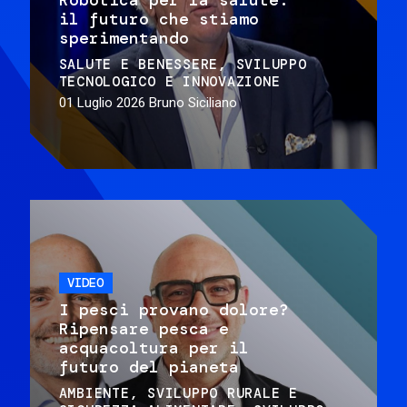
il futuro che stiamo
sperimentando
SALUTE E BENESSERE
SVILUPPO
TECNOLOGICO E INNOVAZIONE
01 Luglio 2026
Bruno Siciliano
VIDEO
I pesci provano dolore?
Ripensare pesca e
acquacoltura per il
futuro del pianeta
AMBIENTE
SVILUPPO RURALE E