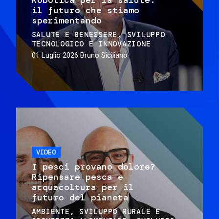
il futuro che stiamo
sperimentando
SALUTE E BENESSERE
SVILUPPO
TECNOLOGICO E INNOVAZIONE
01 Luglio 2026
Bruno Siciliano
VIDEO
I pesci provano dolore?
Ripensare pesca e
acquacoltura per il
futuro del pianeta
AMBIENTE
SVILUPPO RURALE E