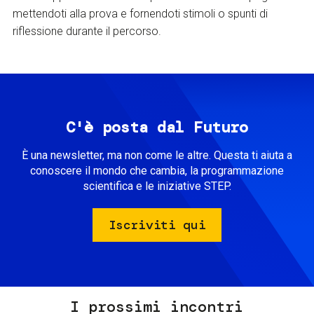
mettendoti alla prova e fornendoti stimoli o spunti di
riflessione durante il percorso.
C'è posta dal Futuro
È una newsletter, ma non come le altre. Questa ti aiuta a
conoscere il mondo che cambia, la programmazione
scientifica e le iniziative STEP.
Iscriviti qui
I prossimi incontri