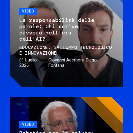
VIDEO
La responsabilità delle
parole: Chi scrive
davvero nell'era
dell'AI?
EDUCAZIONE
SVILUPPO TECNOLOGICO
E INNOVAZIONE
01 Luglio
Giovanni Acerboni, Diego
2026
Fontana
VIDEO
Robotica per la salute: