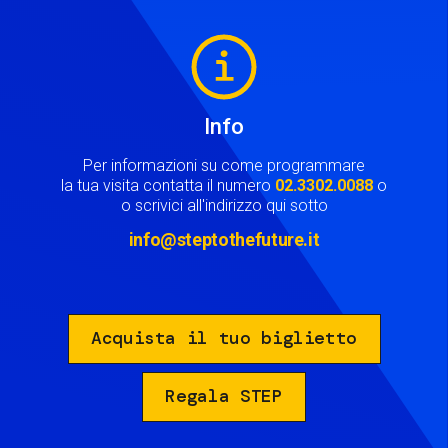
Image
Info
Per informazioni su come programmare
la tua visita contatta il numero
02.3302.0088
o
o scrivici all'indirizzo qui sotto
info@steptothefuture.it
Acquista il tuo biglietto
Regala STEP