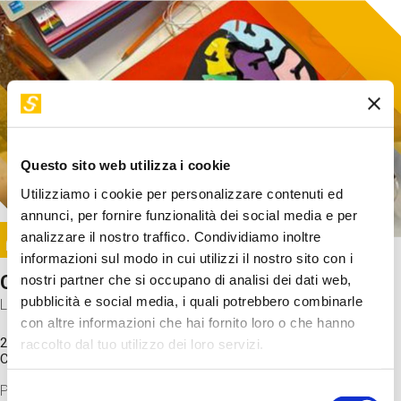
Questo sito web utilizza i cookie
Utilizziamo i cookie per personalizzare contenuti ed
annunci, per fornire funzionalità dei social media e per
Image
analizzare il nostro traffico. Condividiamo inoltre
SUNDAY@STEP
informazioni sul modo in cui utilizzi il nostro sito con i
Come funziona il cervello?
nostri partner che si occupano di analisi dei dati web,
pubblicità e social media, i quali potrebbero combinarle
Laboratorio
con altre informazioni che hai fornito loro o che hanno
20 Set 2026 / 11:15 - 13:00
raccolto dal tuo utilizzo dei loro servizi.
Costo
gratuito
Proveremo a costruire un cervello in cartoncino cercando di
Selezione