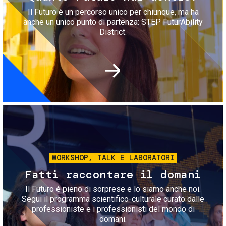
Il Futuro è un percorso unico per chiunque, ma ha
anche un unico punto di partenza: STEP FuturAbility
District.
Immagine
WORKSHOP, TALK E LABORATORI
Fatti raccontare il domani
Il Futuro è pieno di sorprese e lo siamo anche noi.
Segui il programma scientifico-culturale curato dalle
professioniste e i professionisti del mondo di
domani.