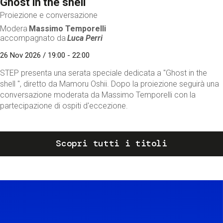
Ghost in the shell
Proiezione e conversazione
Modera
Massimo Temporelli
accompagnato da
Luca Perri
26 Nov 2026 / 19:00 - 22:00
STEP presenta una serata speciale dedicata a "Ghost in the
shell ", diretto da Mamoru Oshii. Dopo la proiezione seguirà una
conversazione moderata da Massimo Temporelli con la
partecipazione di ospiti d'eccezione.
Scopri tutti i titoli