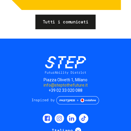
Tutti i comunicati
Piazza Olivetti 1, Milano
info@steptothefuture.it
+39 02 33 020 088
Social
menu
Mostra ulteriori
Italiano