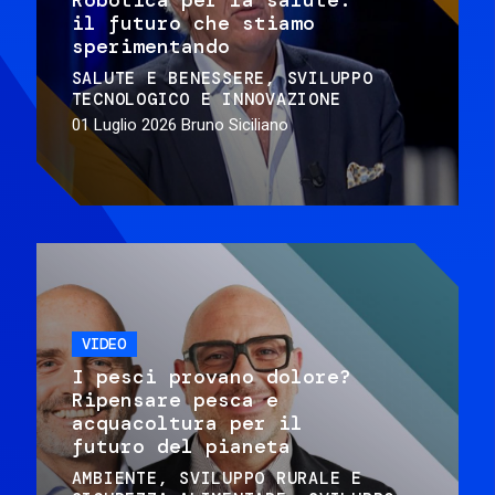
il futuro che stiamo
sperimentando
SALUTE E BENESSERE
SVILUPPO
TECNOLOGICO E INNOVAZIONE
01 Luglio 2026
Bruno Siciliano
VIDEO
I pesci provano dolore?
Ripensare pesca e
acquacoltura per il
futuro del pianeta
AMBIENTE
SVILUPPO RURALE E