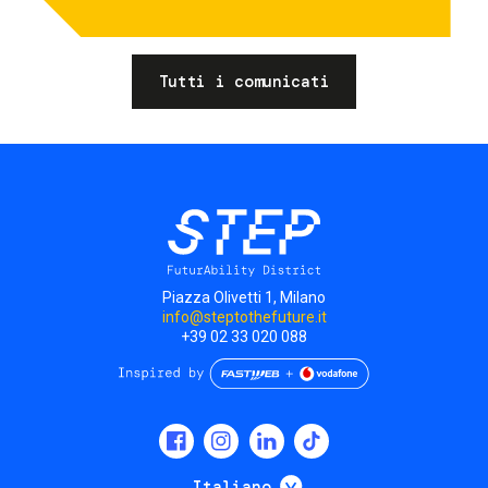
Tutti i comunicati
Piazza Olivetti 1, Milano
info@steptothefuture.it
+39 02 33 020 088
Social
menu
Mostra ulteriori
Italiano