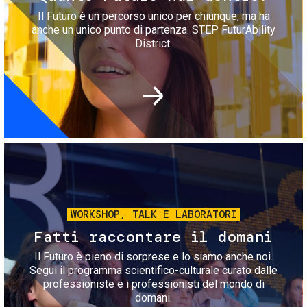
Il Futuro è un percorso unico per chiunque, ma ha
anche un unico punto di partenza: STEP FuturAbility
District.
Immagine
WORKSHOP, TALK E LABORATORI
Fatti raccontare il domani
Il Futuro è pieno di sorprese e lo siamo anche noi.
Segui il programma scientifico-culturale curato dalle
professioniste e i professionisti del mondo di
domani.