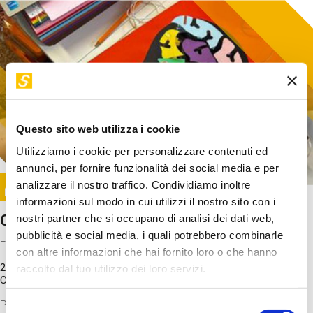
Questo sito web utilizza i cookie
Utilizziamo i cookie per personalizzare contenuti ed
annunci, per fornire funzionalità dei social media e per
Image
analizzare il nostro traffico. Condividiamo inoltre
SUNDAY@STEP
informazioni sul modo in cui utilizzi il nostro sito con i
Come funziona il cervello?
nostri partner che si occupano di analisi dei dati web,
pubblicità e social media, i quali potrebbero combinarle
Laboratorio
con altre informazioni che hai fornito loro o che hanno
20 Set 2026 / 11:15 - 13:00
raccolto dal tuo utilizzo dei loro servizi.
Costo
gratuito
Proveremo a costruire un cervello in cartoncino cercando di
Selezione