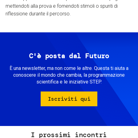
mettendoti alla prova e fornendoti stimoli o spunti di
riflessione durante il percorso.
C'è posta dal Futuro
È una newsletter, ma non come le altre. Questa ti aiuta a
conoscere il mondo che cambia, la programmazione
scientifica e le iniziative STEP.
Iscriviti qui
I prossimi incontri