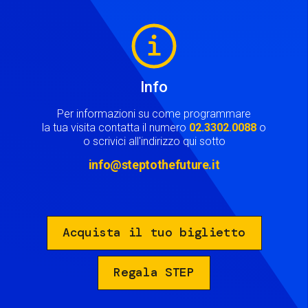
Image
Info
Per informazioni su come programmare
la tua visita contatta il numero
02.3302.0088
o
o scrivici all'indirizzo qui sotto
info@steptothefuture.it
Acquista il tuo biglietto
Regala STEP