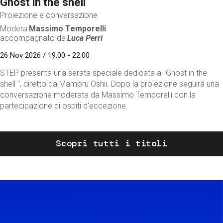
Ghost in the shell
Proiezione e conversazione
Modera
Massimo Temporelli
accompagnato da
Luca Perri
26 Nov 2026 / 19:00 - 22:00
STEP presenta una serata speciale dedicata a "Ghost in the
shell ", diretto da Mamoru Oshii. Dopo la proiezione seguirà una
conversazione moderata da Massimo Temporelli con la
partecipazione di ospiti d'eccezione.
Scopri tutti i titoli