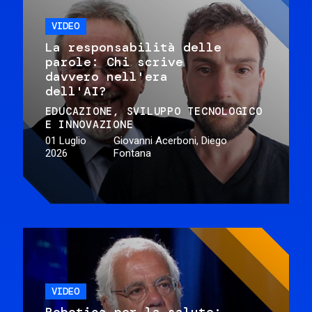
VIDEO
La responsabilità delle
parole: Chi scrive
davvero nell'era
dell'AI?
EDUCAZIONE
SVILUPPO TECNOLOGICO
E INNOVAZIONE
01 Luglio
Giovanni Acerboni, Diego
2026
Fontana
VIDEO
Robotica per la salute: