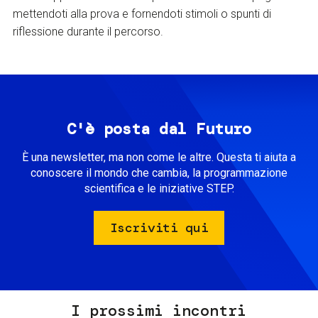
mettendoti alla prova e fornendoti stimoli o spunti di
riflessione durante il percorso.
C'è posta dal Futuro
È una newsletter, ma non come le altre. Questa ti aiuta a
conoscere il mondo che cambia, la programmazione
scientifica e le iniziative STEP.
Iscriviti qui
I prossimi incontri