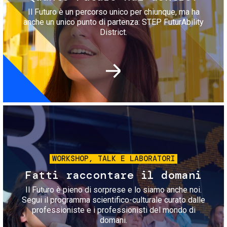
Il Futuro è un percorso unico per chiunque, ma ha
anche un unico punto di partenza: STEP FuturAbility
District.
Immagine
WORKSHOP, TALK E LABORATORI
Fatti raccontare il domani
Il Futuro è pieno di sorprese e lo siamo anche noi.
Segui il programma scientifico-culturale curato dalle
professioniste e i professionisti del mondo di
domani.