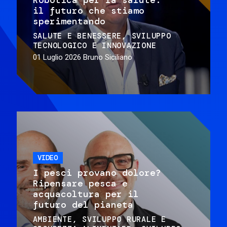
il futuro che stiamo
sperimentando
SALUTE E BENESSERE
SVILUPPO
TECNOLOGICO E INNOVAZIONE
01 Luglio 2026
Bruno Siciliano
VIDEO
I pesci provano dolore?
Ripensare pesca e
acquacoltura per il
futuro del pianeta
AMBIENTE
SVILUPPO RURALE E