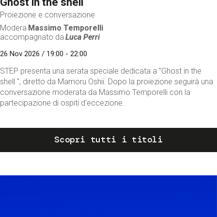
Ghost in the shell
Proiezione e conversazione
Modera
Massimo Temporelli
accompagnato da
Luca Perri
26 Nov 2026 / 19:00 - 22:00
STEP presenta una serata speciale dedicata a "Ghost in the
shell ", diretto da Mamoru Oshii. Dopo la proiezione seguirà una
conversazione moderata da Massimo Temporelli con la
partecipazione di ospiti d'eccezione.
Scopri tutti i titoli