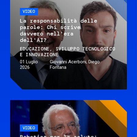
VIDEO
La responsabilità delle
parole: Chi scrive
davvero nell'era
dell'AI?
EDUCAZIONE
SVILUPPO TECNOLOGICO
E INNOVAZIONE
01 Luglio
Giovanni Acerboni, Diego
2026
Fontana
VIDEO
Robotica per la salute: