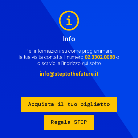
Image
Info
Per informazioni su come programmare
la tua visita contatta il numero
02.3302.0088
o
o scrivici all'indirizzo qui sotto
info@steptothefuture.it
Acquista il tuo biglietto
Regala STEP