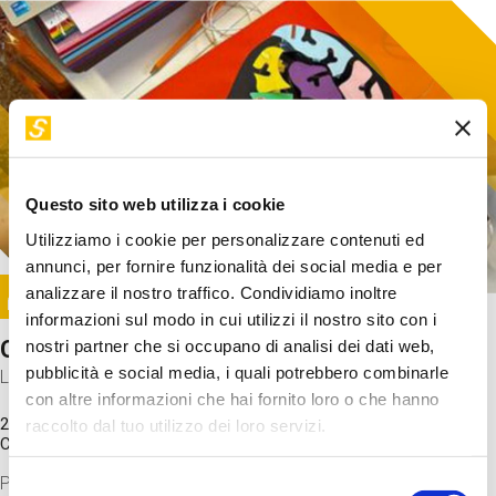
Questo sito web utilizza i cookie
Utilizziamo i cookie per personalizzare contenuti ed
annunci, per fornire funzionalità dei social media e per
Image
analizzare il nostro traffico. Condividiamo inoltre
SUNDAY@STEP
informazioni sul modo in cui utilizzi il nostro sito con i
Come funziona il cervello?
nostri partner che si occupano di analisi dei dati web,
pubblicità e social media, i quali potrebbero combinarle
Laboratorio
con altre informazioni che hai fornito loro o che hanno
20 Set 2026 / 11:15 - 13:00
raccolto dal tuo utilizzo dei loro servizi.
Costo
gratuito
Proveremo a costruire un cervello in cartoncino cercando di
Selezione