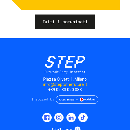
Tutti i comunicati
Piazza Olivetti 1, Milano
info@steptothefuture.it
+39 02 33 020 088
Social
menu
Mostra ulteriori
Italiano