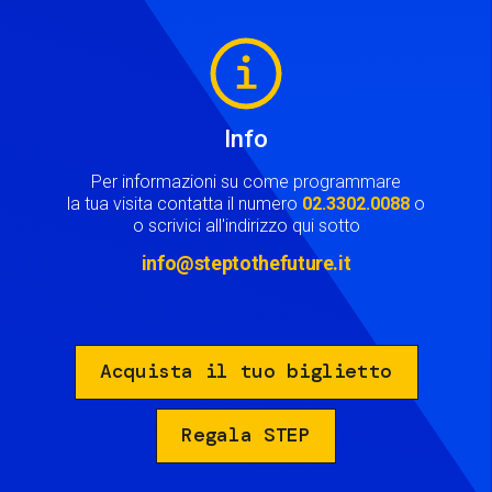
Image
Info
Per informazioni su come programmare
la tua visita contatta il numero
02.3302.0088
o
o scrivici all'indirizzo qui sotto
info@steptothefuture.it
Acquista il tuo biglietto
Regala STEP