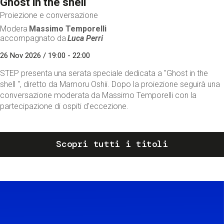
Ghost in the shell
Proiezione e conversazione
Modera
Massimo Temporelli
accompagnato da
Luca Perri
26 Nov 2026 / 19:00 - 22:00
STEP presenta una serata speciale dedicata a "Ghost in the
shell ", diretto da Mamoru Oshii. Dopo la proiezione seguirà una
conversazione moderata da Massimo Temporelli con la
partecipazione di ospiti d'eccezione.
Scopri tutti i titoli