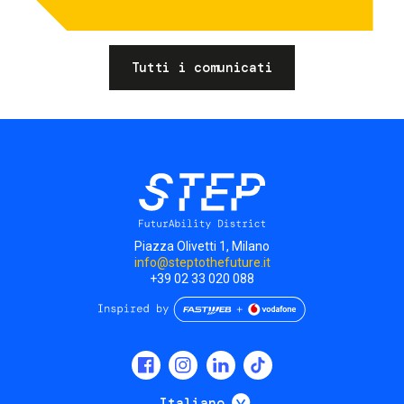
Tutti i comunicati
Piazza Olivetti 1, Milano
info@steptothefuture.it
+39 02 33 020 088
Social
menu
Mostra ulteriori
Italiano