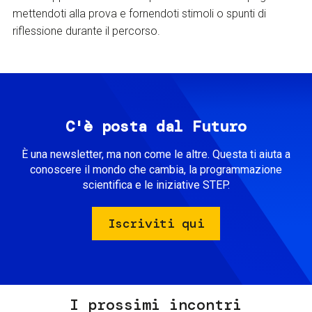
mettendoti alla prova e fornendoti stimoli o spunti di
riflessione durante il percorso.
C'è posta dal Futuro
È una newsletter, ma non come le altre. Questa ti aiuta a
conoscere il mondo che cambia, la programmazione
scientifica e le iniziative STEP.
Iscriviti qui
I prossimi incontri