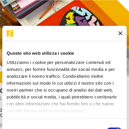
Questo sito web utilizza i cookie
Utilizziamo i cookie per personalizzare contenuti ed
annunci, per fornire funzionalità dei social media e per
Image
analizzare il nostro traffico. Condividiamo inoltre
SUNDAY@STEP
informazioni sul modo in cui utilizzi il nostro sito con i
Come funziona il cervello?
nostri partner che si occupano di analisi dei dati web,
pubblicità e social media, i quali potrebbero combinarle
Laboratorio
con altre informazioni che hai fornito loro o che hanno
20 Set 2026 / 11:15 - 13:00
raccolto dal tuo utilizzo dei loro servizi.
Costo
gratuito
Proveremo a costruire un cervello in cartoncino cercando di
Selezione