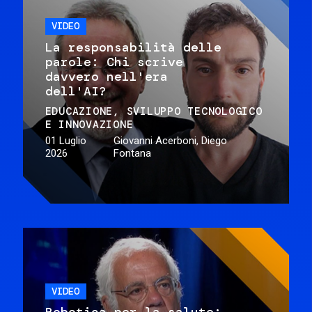
VIDEO
La responsabilità delle
parole: Chi scrive
davvero nell'era
dell'AI?
EDUCAZIONE
SVILUPPO TECNOLOGICO
E INNOVAZIONE
01 Luglio
Giovanni Acerboni, Diego
2026
Fontana
VIDEO
Robotica per la salute: