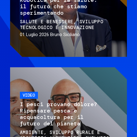
il futuro che stiamo
sperimentando
SALUTE E BENESSERE
SVILUPPO
TECNOLOGICO E INNOVAZIONE
01 Luglio 2026
Bruno Siciliano
VIDEO
I pesci provano dolore?
Ripensare pesca e
acquacoltura per il
futuro del pianeta
AMBIENTE
SVILUPPO RURALE E