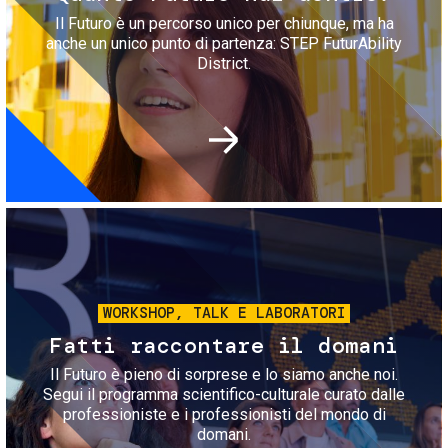
Il Futuro è un percorso unico per chiunque, ma ha
anche un unico punto di partenza: STEP FuturAbility
District.
Immagine
WORKSHOP, TALK E LABORATORI
Fatti raccontare il domani
Il Futuro è pieno di sorprese e lo siamo anche noi.
Segui il programma scientifico-culturale curato dalle
professioniste e i professionisti del mondo di
domani.