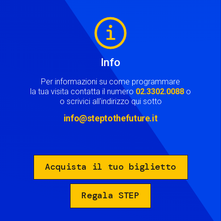
Image
Info
Per informazioni su come programmare
la tua visita contatta il numero
02.3302.0088
o
o scrivici all'indirizzo qui sotto
info@steptothefuture.it
Acquista il tuo biglietto
Regala STEP