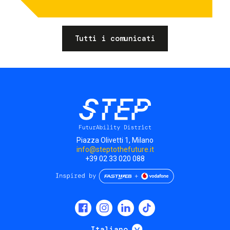
Tutti i comunicati
Piazza Olivetti 1, Milano
info@steptothefuture.it
+39 02 33 020 088
Social
menu
Mostra ulteriori
Italiano