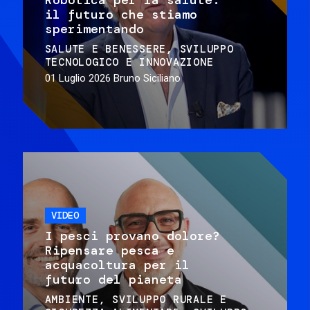
il futuro che stiamo
sperimentando
SALUTE E BENESSERE
SVILUPPO
TECNOLOGICO E INNOVAZIONE
01 Luglio 2026
Bruno Siciliano
VIDEO
I pesci provano dolore?
Ripensare pesca e
acquacoltura per il
futuro del pianeta
AMBIENTE
SVILUPPO RURALE E