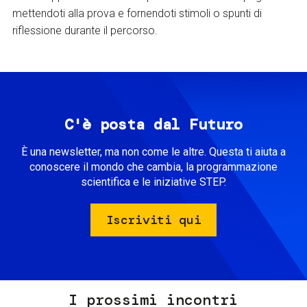
mettendoti alla prova e fornendoti stimoli o spunti di
riflessione durante il percorso.
C'è posta dal Futuro
È una newsletter, ma non come le altre. Questa ti aiuta a
conoscere il mondo che cambia, la programmazione
scientifica e le iniziative STEP.
Iscriviti qui
I prossimi incontri