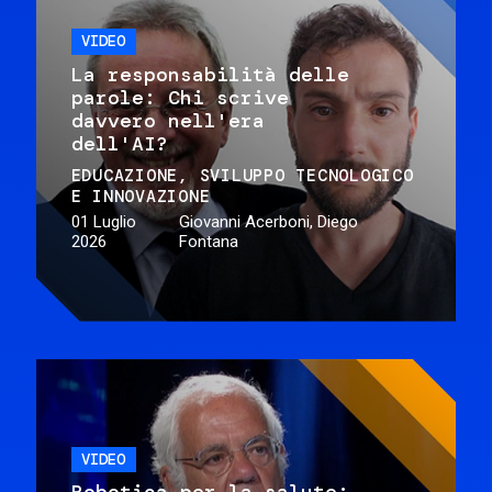
VIDEO
La responsabilità delle
parole: Chi scrive
davvero nell'era
dell'AI?
EDUCAZIONE
SVILUPPO TECNOLOGICO
E INNOVAZIONE
01 Luglio
Giovanni Acerboni, Diego
2026
Fontana
VIDEO
Robotica per la salute: