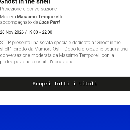
Ghost in the shell
Proiezione e conversazione
Modera
Massimo Temporelli
accompagnato da
Luca Perri
26 Nov 2026 / 19:00 - 22:00
STEP presenta una serata speciale dedicata a "Ghost in the
shell ", diretto da Mamoru Oshii. Dopo la proiezione seguirà una
conversazione moderata da Massimo Temporelli con la
partecipazione di ospiti d'eccezione.
Scopri tutti i titoli