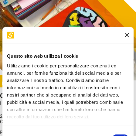
Questo sito web utilizza i cookie
Utilizziamo i cookie per personalizzare contenuti ed
annunci, per fornire funzionalità dei social media e per
Image
analizzare il nostro traffico. Condividiamo inoltre
SUNDAY@STEP
informazioni sul modo in cui utilizzi il nostro sito con i
Come funziona il cervello?
nostri partner che si occupano di analisi dei dati web,
pubblicità e social media, i quali potrebbero combinarle
Laboratorio
con altre informazioni che hai fornito loro o che hanno
20 Set 2026 / 11:15 - 13:00
raccolto dal tuo utilizzo dei loro servizi.
Costo
gratuito
Proveremo a costruire un cervello in cartoncino cercando di
Selezione