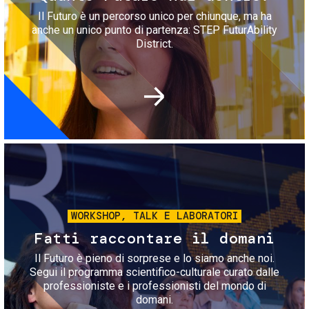
Il Futuro è un percorso unico per chiunque, ma ha
anche un unico punto di partenza: STEP FuturAbility
District.
Immagine
WORKSHOP, TALK E LABORATORI
Fatti raccontare il domani
Il Futuro è pieno di sorprese e lo siamo anche noi.
Segui il programma scientifico-culturale curato dalle
professioniste e i professionisti del mondo di
domani.