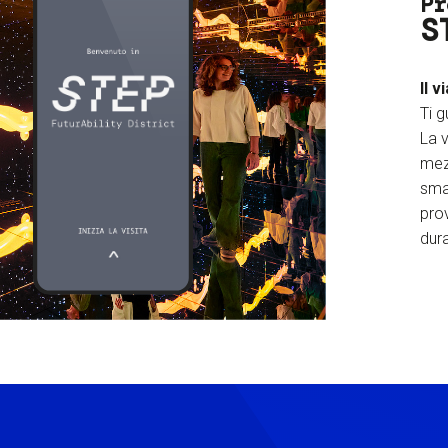
Pr
S
Il v
Ti g
La v
mez
sma
prov
dura