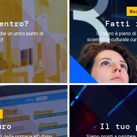
Wo
entro?
Fatti 
che un unico punto di
Il Futuro è pieno d
ct.
scientifico-culturale cu
uro
Il tuo 
 della primaria all'ultimo
Siamo pronti a ospitare 