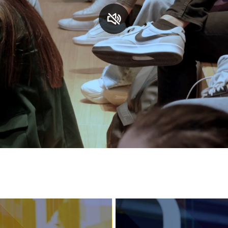
S
C
F