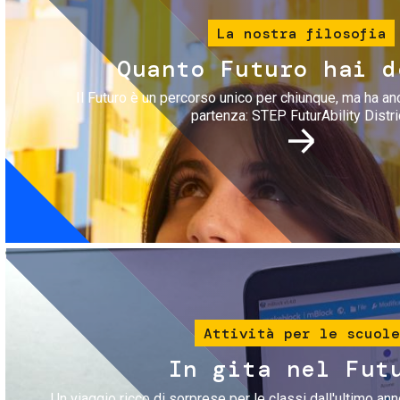
La nostra filosofia
Quanto Futuro hai d
Il Futuro è un percorso unico per chiunque, ma ha an
partenza: STEP FuturAbility Distri
Immagine
Attività per le scuole
In gita nel Fut
Un viaggio ricco di sorprese per le classi dall'ultimo anno