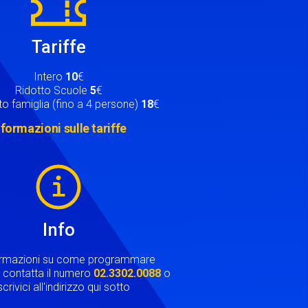
Tariffe
Intero
10
€
Ridotto Scuole
5
€
o famiglia (fino a 4 persone)
18
€
nformazioni sulle tariffe
Info
ormazioni su come programmare
ta contatta il numero
02.3302.0088
o
crivici all'indirizzo qui sotto