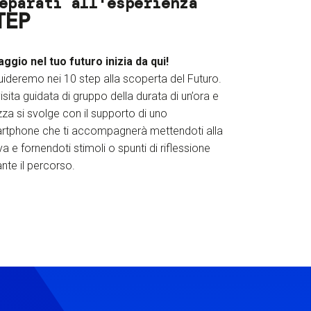
eparati all'esperienza
TEP
iaggio nel tuo futuro inizia da qui!
uideremo nei 10 step alla scoperta del Futuro.
isita guidata di gruppo della durata di un’ora e
za si svolge con il supporto di uno
rtphone che ti accompagnerà mettendoti alla
a e fornendoti stimoli o spunti di riflessione
nte il percorso.