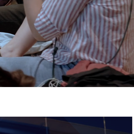
ervizi e accessibilità
Biglietti
ontatti
AQ
Immagine