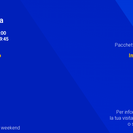
ra
:00
19:45
Pacchett
o
I
Image
Per inf
la tua visi
o s
ei weekend