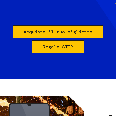
i
Acquista il tuo biglietto
Regala STEP