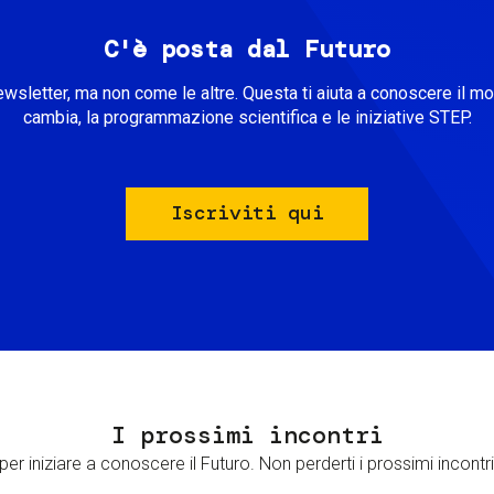
C'è posta dal Futuro
ewsletter, ma non come le altre. Questa ti aiuta a conoscere il m
cambia, la programmazione scientifica e le iniziative STEP.
Iscriviti qui
I prossimi incontri
er iniziare a conoscere il Futuro. Non perderti i prossimi incontri 