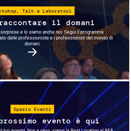
rkshop, Talk e Laboratori
raccontare il domani
i sorprese e lo siamo anche noi. Segui il programma
rato dalle professioniste e i professionisti del mondo di
domani.
Immagine
Spazio Eventi
prossimo evento è qui
il tuo evento. Non a caso, siamo la Best Location al BEA