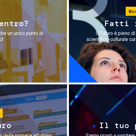
Wo
entro?
Fatti 
che un unico punto di
Il Futuro è pieno d
ct.
scientifico-culturale cu
uro
Il tuo 
 della primaria all'ultimo
Siamo pronti a ospitare 