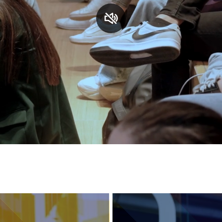
S
C
F