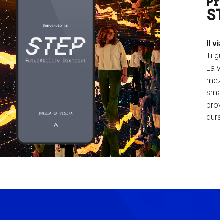
Pr
S
Il v
Ti g
La v
mez
sma
prov
dura