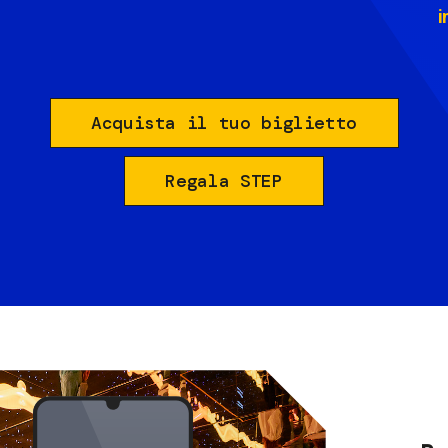
i
Acquista il tuo biglietto
Regala STEP