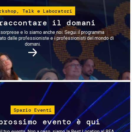
rkshop, Talk e Laboratori
raccontare il domani
i sorprese e lo siamo anche noi. Segui il programma
rato dalle professioniste e i professionisti del mondo di
domani.
Immagine
Spazio Eventi
prossimo evento è qui
il tuo evento. Non a caso, siamo la Best Location al BEA