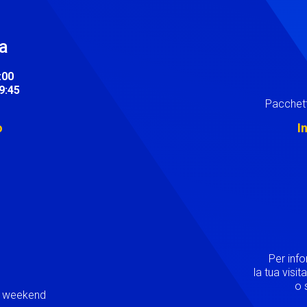
ra
:00
19:45
Pacchett
o
I
Image
Per inf
la tua visi
o s
ei weekend