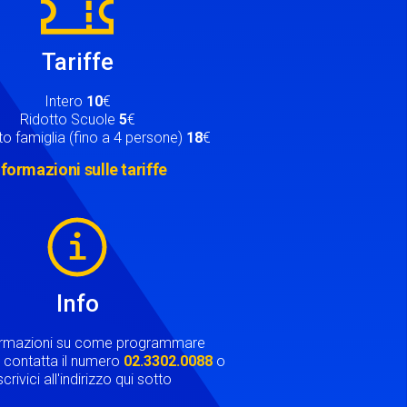
Tariffe
Intero
10
€
Ridotto Scuole
5
€
o famiglia (fino a 4 persone)
18
€
nformazioni sulle tariffe
Info
ormazioni su come programmare
ta contatta il numero
02.3302.0088
o
crivici all'indirizzo qui sotto