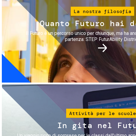
La nostra filosofia
Quanto Futuro hai d
Il Futuro è un percorso unico per chiunque, ma ha an
partenza: STEP FuturAbility Distri
Immagine
Attività per le scuole
In gita nel Fut
Un viaggio ricco di sorprese per le classi dall'ultimo anno