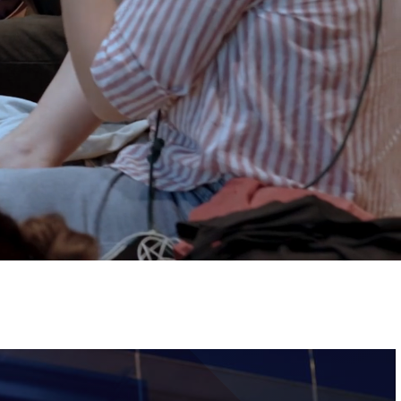
ervizi e accessibilità
Biglietti
ontatti
AQ
Immagine