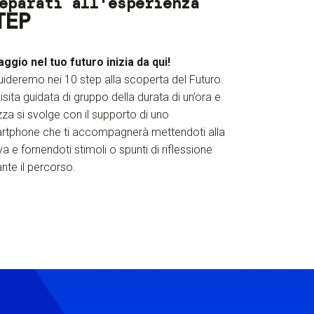
eparati all'esperienza
TEP
iaggio nel tuo futuro inizia da qui!
uideremo nei 10 step alla scoperta del Futuro.
isita guidata di gruppo della durata di un’ora e
za si svolge con il supporto di uno
rtphone che ti accompagnerà mettendoti alla
a e fornendoti stimoli o spunti di riflessione
nte il percorso.