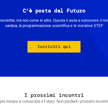
C'è posta dal Futuro
ewsletter, ma non come le altre. Questa ti aiuta a conoscere il m
cambia, la programmazione scientifica e le iniziative STEP.
Iscriviti qui
I prossimi incontri
er iniziare a conoscere il Futuro. Non perderti i prossimi incontri 