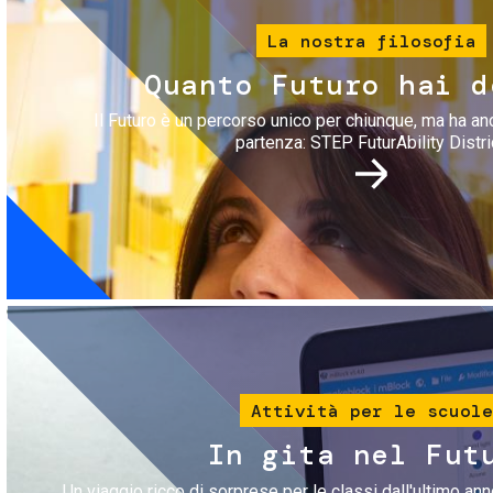
La nostra filosofia
Quanto Futuro hai d
Il Futuro è un percorso unico per chiunque, ma ha an
partenza: STEP FuturAbility Distri
Immagine
Attività per le scuole
In gita nel Fut
Un viaggio ricco di sorprese per le classi dall'ultimo anno