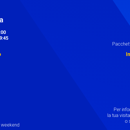
ra
:00
19:45
Pacchett
o
I
Image
Per inf
la tua visi
o s
ei weekend