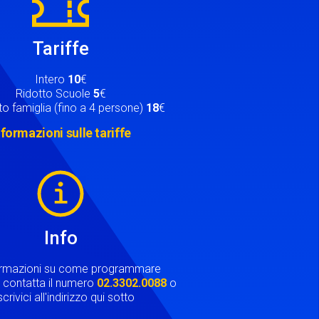
Tariffe
Intero
10
€
Ridotto Scuole
5
€
o famiglia (fino a 4 persone)
18
€
nformazioni sulle tariffe
Info
ormazioni su come programmare
ta contatta il numero
02.3302.0088
o
crivici all'indirizzo qui sotto