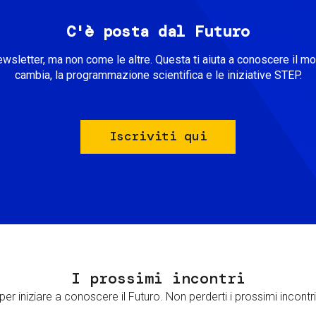
C'è posta dal Futuro
ewsletter, ma non come le altre. Questa ti aiuta a conoscere il m
cambia, la programmazione scientifica e le iniziative STEP.
Iscriviti qui
I prossimi incontri
er iniziare a conoscere il Futuro. Non perderti i prossimi incontri 