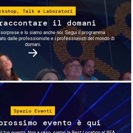
rkshop, Talk e Laboratori
raccontare il domani
i sorprese e lo siamo anche noi. Segui il programma
rato dalle professioniste e i professionisti del mondo di
domani.
Immagine
Spazio Eventi
prossimo evento è qui
il tuo evento. Non a caso, siamo la Best Location al BEA