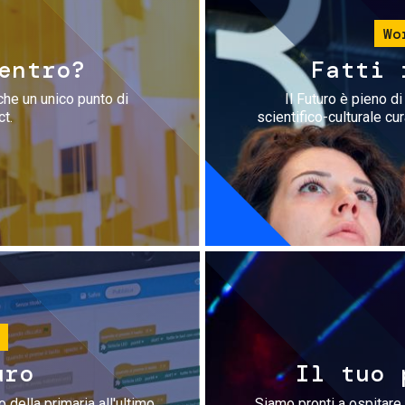
Wo
entro?
Fatti 
che un unico punto di
Il Futuro è pieno d
ct.
scientifico-culturale cu
uro
Il tuo 
 della primaria all'ultimo
Siamo pronti a ospitare 