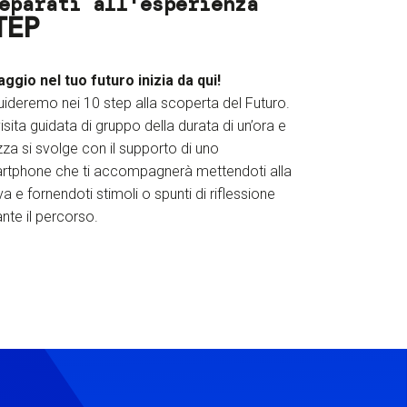
eparati all'esperienza
TEP
iaggio nel tuo futuro inizia da qui!
uideremo nei 10 step alla scoperta del Futuro.
isita guidata di gruppo della durata di un’ora e
za si svolge con il supporto di uno
rtphone che ti accompagnerà mettendoti alla
a e fornendoti stimoli o spunti di riflessione
nte il percorso.