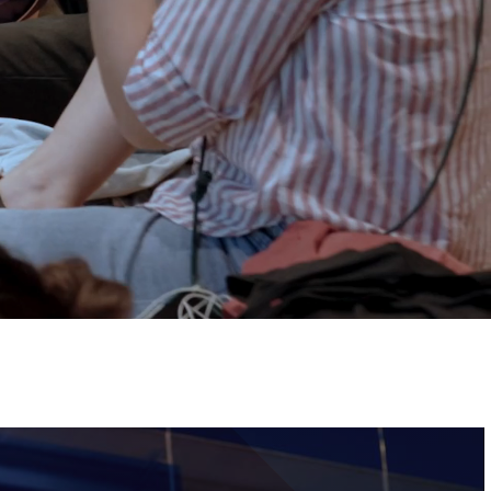
ervizi e accessibilità
Biglietti
ontatti
AQ
Immagine