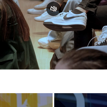
S
C
F