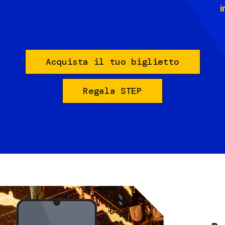
i
Acquista il tuo biglietto
Regala STEP