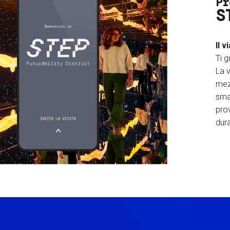
Pr
S
Il v
Ti g
La v
mez
sma
prov
dura