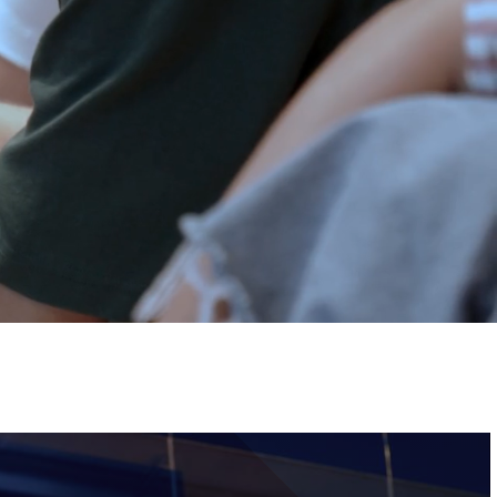
ervizi e accessibilità
Biglietti
ontatti
AQ
Immagine