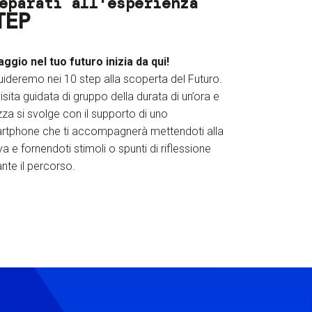
eparati all'esperienza
TEP
iaggio nel tuo futuro inizia da qui!
uideremo nei 10 step alla scoperta del Futuro.
isita guidata di gruppo della durata di un’ora e
za si svolge con il supporto di uno
rtphone che ti accompagnerà mettendoti alla
a e fornendoti stimoli o spunti di riflessione
nte il percorso.