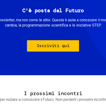
C'è posta dal Futuro
ewsletter, ma non come le altre. Questa ti aiuta a conoscere il m
cambia, la programmazione scientifica e le iniziative STEP.
Iscriviti qui
I prossimi incontri
er iniziare a conoscere il Futuro. Non perderti i prossimi incontri 