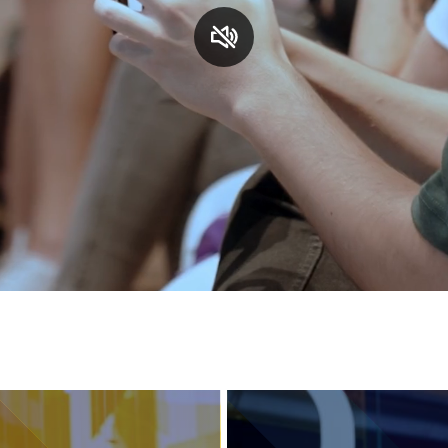
S
C
F