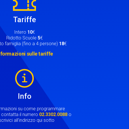
Tariffe
Intero
10
€
Ridotto Scuole
5
€
o famiglia (fino a 4 persone)
18
€
nformazioni sulle tariffe
Info
ormazioni su come programmare
ta contatta il numero
02.3302.0088
o
crivici all'indirizzo qui sotto