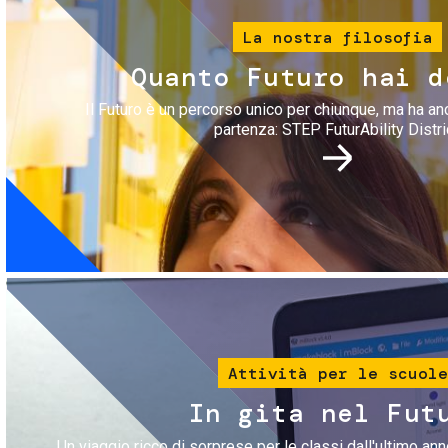
La nostra filosofia
Quanto Futuro hai d
Il Futuro è un percorso unico per chiunque, ma ha an
partenza: STEP FuturAbility Distri
Immagine
Attività per le scuole
In gita nel Fut
Un viaggio ricco di sorprese per le classi dall'ultimo anno