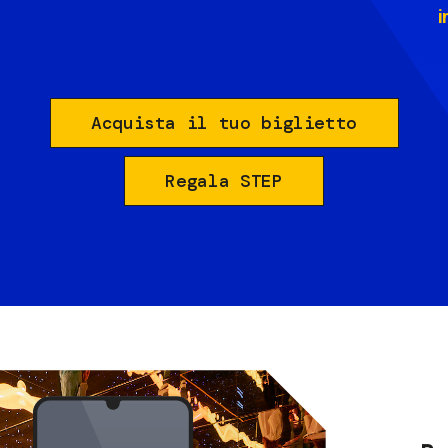
i
Acquista il tuo biglietto
Regala STEP