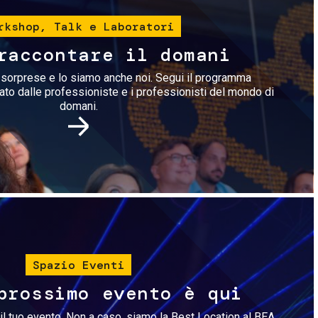
rkshop, Talk e Laboratori
raccontare il domani
i sorprese e lo siamo anche noi. Segui il programma
rato dalle professioniste e i professionisti del mondo di
domani.
Immagine
Spazio Eventi
prossimo evento è qui
il tuo evento. Non a caso, siamo la Best Location al BEA