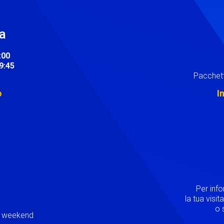
ra
:00
19:45
Pacchett
o
I
Image
Per inf
la tua visi
o s
ei weekend