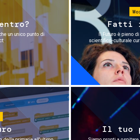
Wo
entro?
Fatti 
che un unico punto di
Il Futuro è pieno d
ct.
scientifico-culturale cu
uro
Il tuo 
 della primaria all'ultimo
Siamo pronti a ospitare 