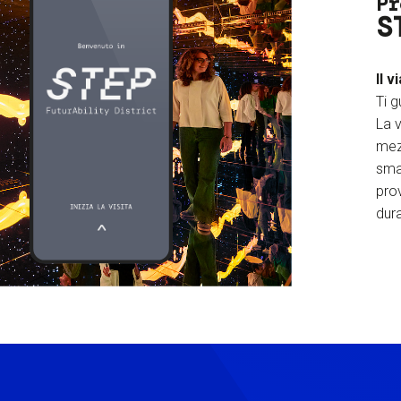
Pr
S
Il v
Ti g
La v
mez
sma
prov
dura