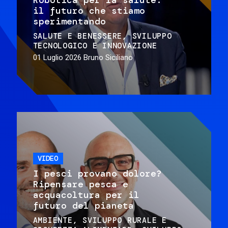
il futuro che stiamo
sperimentando
SALUTE E BENESSERE
SVILUPPO
TECNOLOGICO E INNOVAZIONE
01 Luglio 2026
Bruno Siciliano
VIDEO
I pesci provano dolore?
Ripensare pesca e
acquacoltura per il
futuro del pianeta
AMBIENTE
SVILUPPO RURALE E