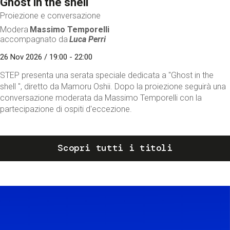
Ghost in the shell
Proiezione e conversazione
Modera
Massimo Temporelli
accompagnato da
Luca Perri
26 Nov 2026 / 19:00 - 22:00
STEP presenta una serata speciale dedicata a "Ghost in the
shell ", diretto da Mamoru Oshii. Dopo la proiezione seguirà una
conversazione moderata da Massimo Temporelli con la
partecipazione di ospiti d'eccezione.
Scopri tutti i titoli