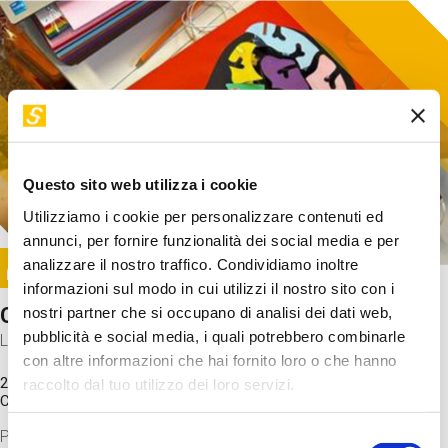
Questo sito web utilizza i cookie
Utilizziamo i cookie per personalizzare contenuti ed
annunci, per fornire funzionalità dei social media e per
Image
analizzare il nostro traffico. Condividiamo inoltre
SUNDAY@STEP
informazioni sul modo in cui utilizzi il nostro sito con i
Come funziona il cervello?
nostri partner che si occupano di analisi dei dati web,
pubblicità e social media, i quali potrebbero combinarle
Laboratorio
con altre informazioni che hai fornito loro o che hanno
20 Set 2026 / 11:15 - 13:00
raccolto dal tuo utilizzo dei loro servizi.
Costo
gratuito
Proveremo a costruire un cervello in cartoncino cercando di
Selezione