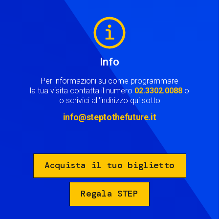
Image
Info
Per informazioni su come programmare
la tua visita contatta il numero
02.3302.0088
o
o scrivici all'indirizzo qui sotto
info@steptothefuture.it
Acquista il tuo biglietto
Regala STEP