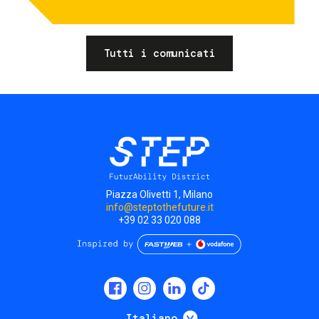
Tutti i comunicati
Piazza Olivetti 1, Milano
info@steptothefuture.it
+39 02 33 020 088
Social
menu
Mostra ulteriori
Italiano