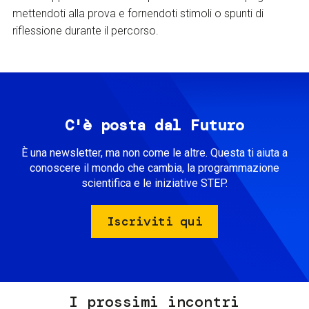
mettendoti alla prova e fornendoti stimoli o spunti di
riflessione durante il percorso.
C'è posta dal Futuro
È una newsletter, ma non come le altre. Questa ti aiuta a
conoscere il mondo che cambia, la programmazione
scientifica e le iniziative STEP.
Iscriviti qui
I prossimi incontri