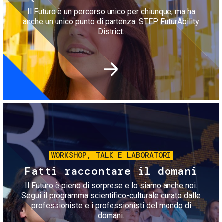
Il Futuro è un percorso unico per chiunque, ma ha
anche un unico punto di partenza: STEP FuturAbility
District.
Immagine
WORKSHOP, TALK E LABORATORI
Fatti raccontare il domani
Il Futuro è pieno di sorprese e lo siamo anche noi.
Segui il programma scientifico-culturale curato dalle
professioniste e i professionisti del mondo di
domani.