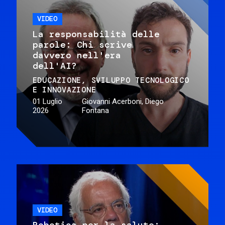
VIDEO
La responsabilità delle
parole: Chi scrive
davvero nell'era
dell'AI?
EDUCAZIONE
SVILUPPO TECNOLOGICO
E INNOVAZIONE
01 Luglio
Giovanni Acerboni, Diego
2026
Fontana
VIDEO
Robotica per la salute: