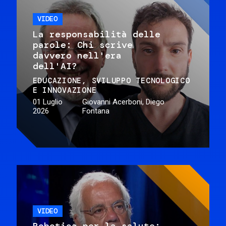
VIDEO
La responsabilità delle
parole: Chi scrive
davvero nell'era
dell'AI?
EDUCAZIONE
SVILUPPO TECNOLOGICO
E INNOVAZIONE
01 Luglio
Giovanni Acerboni, Diego
2026
Fontana
VIDEO
Robotica per la salute: