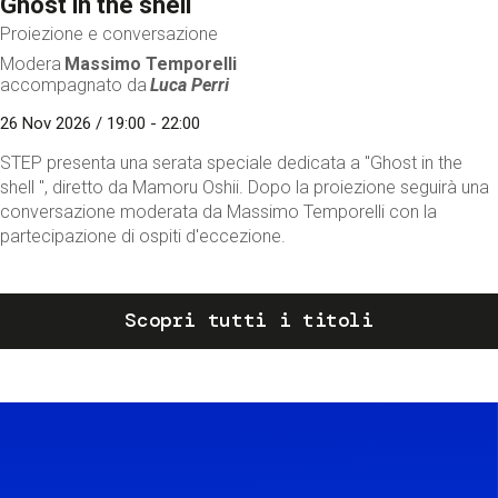
Ghost in the shell
Proiezione e conversazione
Modera
Massimo Temporelli
accompagnato da
Luca Perri
26 Nov 2026 / 19:00 - 22:00
STEP presenta una serata speciale dedicata a "Ghost in the
shell ", diretto da Mamoru Oshii. Dopo la proiezione seguirà una
conversazione moderata da Massimo Temporelli con la
partecipazione di ospiti d'eccezione.
Scopri tutti i titoli