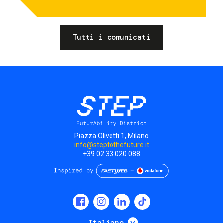
Tutti i comunicati
Piazza Olivetti 1, Milano
info@steptothefuture.it
+39 02 33 020 088
Social
menu
Mostra ulteriori
Italiano