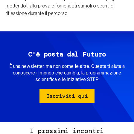
mettendoti alla prova e fornendoti stimoli o spunti di
riflessione durante il percorso.
C'è posta dal Futuro
È una newsletter, ma non come le altre. Questa ti aiuta a
conoscere il mondo che cambia, la programmazione
scientifica e le iniziative STEP.
Iscriviti qui
I prossimi incontri