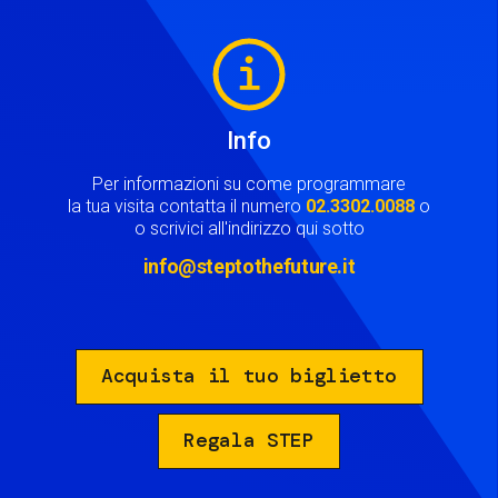
Image
Info
Per informazioni su come programmare
la tua visita contatta il numero
02.3302.0088
o
o scrivici all'indirizzo qui sotto
info@steptothefuture.it
Acquista il tuo biglietto
Regala STEP