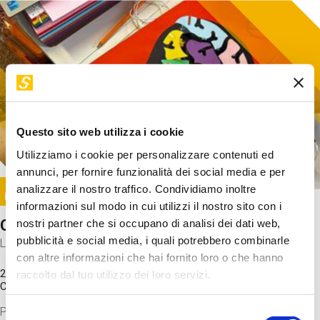
Questo sito web utilizza i cookie
Utilizziamo i cookie per personalizzare contenuti ed
annunci, per fornire funzionalità dei social media e per
Image
analizzare il nostro traffico. Condividiamo inoltre
SUNDAY@STEP
informazioni sul modo in cui utilizzi il nostro sito con i
Come funziona il cervello?
nostri partner che si occupano di analisi dei dati web,
pubblicità e social media, i quali potrebbero combinarle
Laboratorio
con altre informazioni che hai fornito loro o che hanno
20 Set 2026 / 11:15 - 13:00
raccolto dal tuo utilizzo dei loro servizi.
Costo
gratuito
Proveremo a costruire un cervello in cartoncino cercando di
Selezione