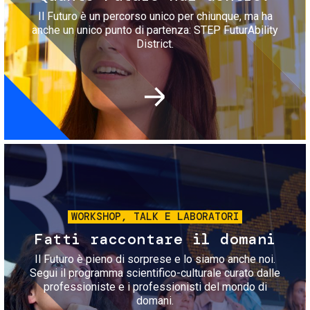
Il Futuro è un percorso unico per chiunque, ma ha
anche un unico punto di partenza: STEP FuturAbility
District.
Immagine
WORKSHOP, TALK E LABORATORI
Fatti raccontare il domani
Il Futuro è pieno di sorprese e lo siamo anche noi.
Segui il programma scientifico-culturale curato dalle
professioniste e i professionisti del mondo di
domani.