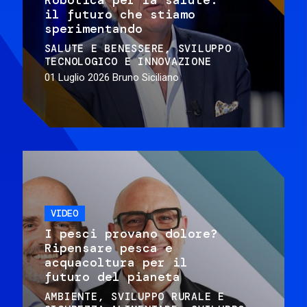
il futuro che stiamo
sperimentando
SALUTE E BENESSERE
SVILUPPO
TECNOLOGICO E INNOVAZIONE
01 Luglio 2026
Bruno Siciliano
VIDEO
I pesci provano dolore?
Ripensare pesca e
acquacoltura per il
futuro del pianeta
AMBIENTE
SVILUPPO RURALE E