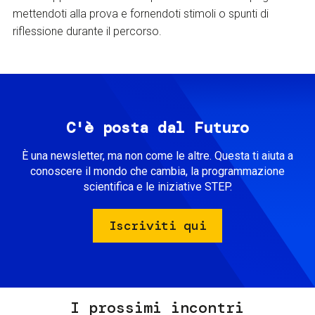
mettendoti alla prova e fornendoti stimoli o spunti di
riflessione durante il percorso.
C'è posta dal Futuro
È una newsletter, ma non come le altre. Questa ti aiuta a
conoscere il mondo che cambia, la programmazione
scientifica e le iniziative STEP.
Iscriviti qui
I prossimi incontri