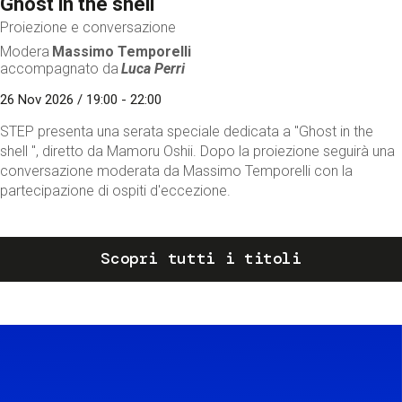
Ghost in the shell
Proiezione e conversazione
Modera
Massimo Temporelli
accompagnato da
Luca Perri
26 Nov 2026 / 19:00 - 22:00
STEP presenta una serata speciale dedicata a "Ghost in the
shell ", diretto da Mamoru Oshii. Dopo la proiezione seguirà una
conversazione moderata da Massimo Temporelli con la
partecipazione di ospiti d'eccezione.
Scopri tutti i titoli