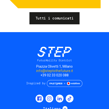
Tutti i comunicati
Piazza Olivetti 1, Milano
info@steptothefuture.it
+39 02 33 020 088
Social
menu
Mostra ulteriori
Italiano