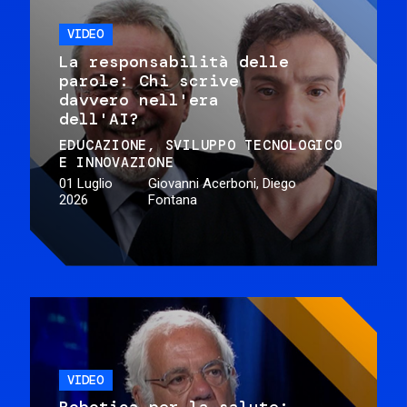
VIDEO
La responsabilità delle
parole: Chi scrive
davvero nell'era
dell'AI?
EDUCAZIONE
SVILUPPO TECNOLOGICO
E INNOVAZIONE
01 Luglio
Giovanni Acerboni, Diego
2026
Fontana
VIDEO
Robotica per la salute: