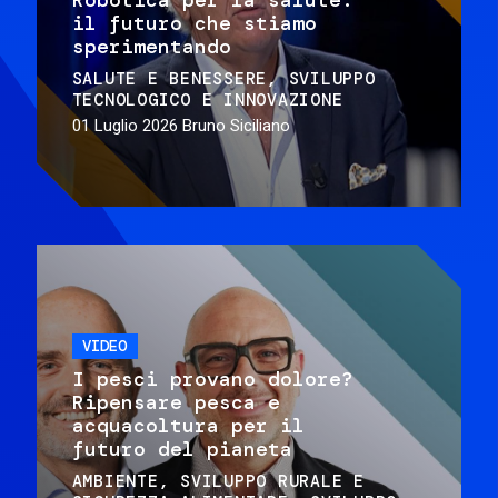
il futuro che stiamo
sperimentando
SALUTE E BENESSERE
SVILUPPO
TECNOLOGICO E INNOVAZIONE
01 Luglio 2026
Bruno Siciliano
VIDEO
I pesci provano dolore?
Ripensare pesca e
acquacoltura per il
futuro del pianeta
AMBIENTE
SVILUPPO RURALE E