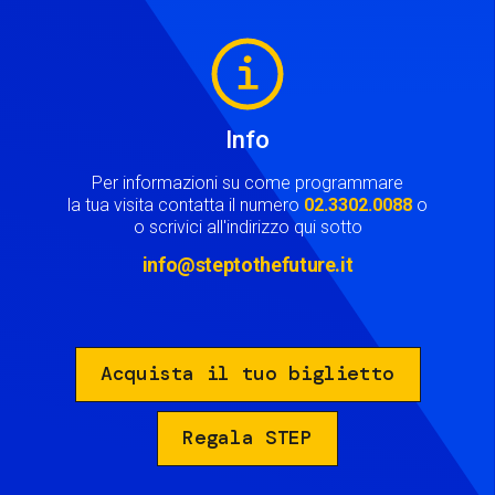
Image
Info
Per informazioni su come programmare
la tua visita contatta il numero
02.3302.0088
o
o scrivici all'indirizzo qui sotto
info@steptothefuture.it
Acquista il tuo biglietto
Regala STEP