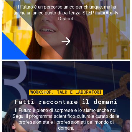
Il Futuro è un percorso unico per chiunque, ma ha
anche un unico punto di partenza: STEP FuturAbility
District.
Immagine
WORKSHOP, TALK E LABORATORI
Fatti raccontare il domani
Il Futuro è pieno di sorprese e lo siamo anche noi.
Segui il programma scientifico-culturale curato dalle
professioniste e i professionisti del mondo di
domani.