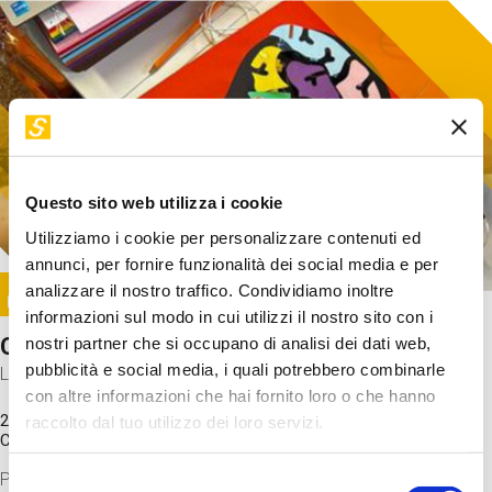
Questo sito web utilizza i cookie
Utilizziamo i cookie per personalizzare contenuti ed
annunci, per fornire funzionalità dei social media e per
Image
analizzare il nostro traffico. Condividiamo inoltre
SUNDAY@STEP
informazioni sul modo in cui utilizzi il nostro sito con i
Come funziona il cervello?
nostri partner che si occupano di analisi dei dati web,
pubblicità e social media, i quali potrebbero combinarle
Laboratorio
con altre informazioni che hai fornito loro o che hanno
20 Set 2026 / 11:15 - 13:00
raccolto dal tuo utilizzo dei loro servizi.
Costo
gratuito
Proveremo a costruire un cervello in cartoncino cercando di
Selezione