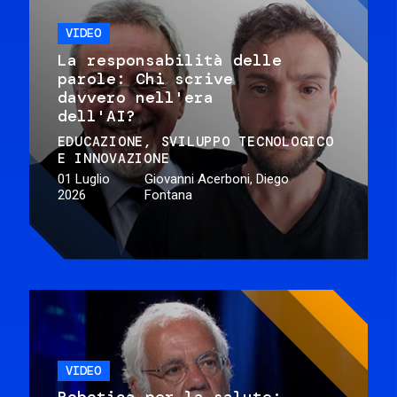
VIDEO
La responsabilità delle
parole: Chi scrive
davvero nell'era
dell'AI?
EDUCAZIONE
SVILUPPO TECNOLOGICO
E INNOVAZIONE
01 Luglio
Giovanni Acerboni, Diego
2026
Fontana
VIDEO
Robotica per la salute: