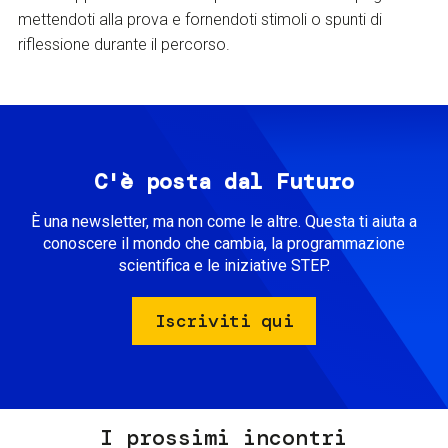
mettendoti alla prova e fornendoti stimoli o spunti di
riflessione durante il percorso.
C'è posta dal Futuro
È una newsletter, ma non come le altre. Questa ti aiuta a
conoscere il mondo che cambia, la programmazione
scientifica e le iniziative STEP.
Iscriviti qui
I prossimi incontri