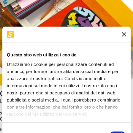
Questo sito web utilizza i cookie
Utilizziamo i cookie per personalizzare contenuti ed
annunci, per fornire funzionalità dei social media e per
Image
analizzare il nostro traffico. Condividiamo inoltre
SUNDAY@STEP
informazioni sul modo in cui utilizzi il nostro sito con i
Come funziona il cervello?
nostri partner che si occupano di analisi dei dati web,
pubblicità e social media, i quali potrebbero combinarle
Laboratorio
con altre informazioni che hai fornito loro o che hanno
20 Set 2026 / 11:15 - 13:00
raccolto dal tuo utilizzo dei loro servizi.
Costo
gratuito
Proveremo a costruire un cervello in cartoncino cercando di
Selezione