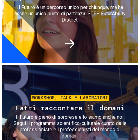
Il Futuro è un percorso unico per chiunque, ma ha
anche un unico punto di partenza: STEP FuturAbility
District.
Immagine
WORKSHOP, TALK E LABORATORI
Fatti raccontare il domani
Il Futuro è pieno di sorprese e lo siamo anche noi.
Segui il programma scientifico-culturale curato dalle
professioniste e i professionisti del mondo di
domani.