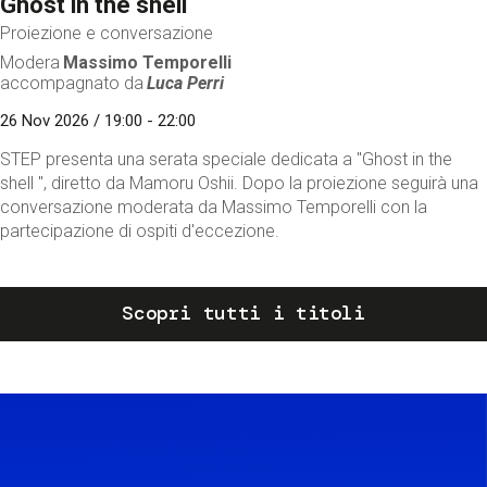
Ghost in the shell
Proiezione e conversazione
Modera
Massimo Temporelli
accompagnato da
Luca Perri
26 Nov 2026 / 19:00 - 22:00
STEP presenta una serata speciale dedicata a "Ghost in the
shell ", diretto da Mamoru Oshii. Dopo la proiezione seguirà una
conversazione moderata da Massimo Temporelli con la
partecipazione di ospiti d'eccezione.
Scopri tutti i titoli