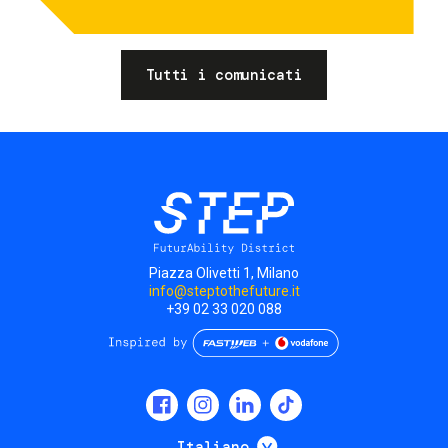
Tutti i comunicati
Piazza Olivetti 1, Milano
info@steptothefuture.it
+39 02 33 020 088
Social
menu
Mostra ulteriori
Italiano