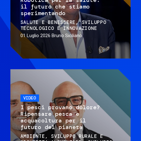
il futuro che stiamo
sperimentando
SALUTE E BENESSERE
SVILUPPO
TECNOLOGICO E INNOVAZIONE
01 Luglio 2026
Bruno Siciliano
VIDEO
I pesci provano dolore?
Ripensare pesca e
acquacoltura per il
futuro del pianeta
AMBIENTE
SVILUPPO RURALE E