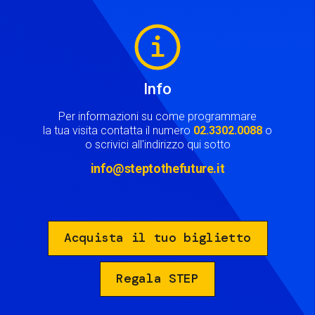
Image
Info
Per informazioni su come programmare
la tua visita contatta il numero
02.3302.0088
o
o scrivici all'indirizzo qui sotto
info@steptothefuture.it
Acquista il tuo biglietto
Regala STEP