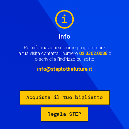
Image
Info
Per informazioni su come programmare
la tua visita contatta il numero
02.3302.0088
o
o scrivici all'indirizzo qui sotto
info@steptothefuture.it
Acquista il tuo biglietto
Regala STEP