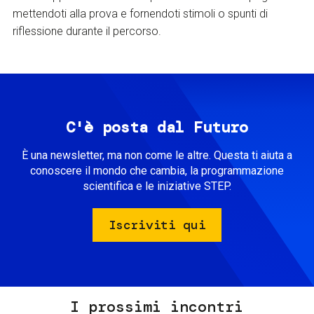
mettendoti alla prova e fornendoti stimoli o spunti di
riflessione durante il percorso.
C'è posta dal Futuro
È una newsletter, ma non come le altre. Questa ti aiuta a
conoscere il mondo che cambia, la programmazione
scientifica e le iniziative STEP.
Iscriviti qui
I prossimi incontri