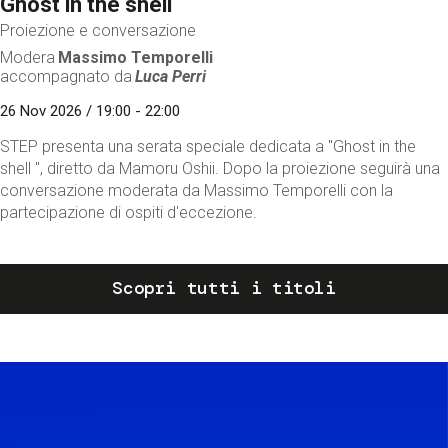
Ghost in the shell
Proiezione e conversazione
Modera
Massimo Temporelli
accompagnato da
Luca Perri
26 Nov 2026 / 19:00 - 22:00
STEP presenta una serata speciale dedicata a "Ghost in the
shell ", diretto da Mamoru Oshii. Dopo la proiezione seguirà una
conversazione moderata da Massimo Temporelli con la
partecipazione di ospiti d'eccezione.
Scopri tutti i titoli