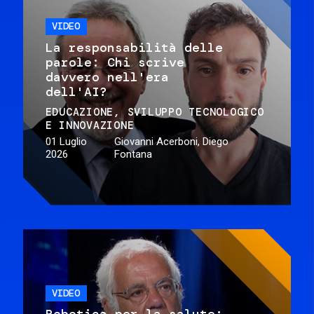
VIDEO
La responsabilità delle
parole: Chi scrive
davvero nell'era
dell'AI?
EDUCAZIONE
SVILUPPO TECNOLOGICO
E INNOVAZIONE
01 Luglio
Giovanni Acerboni, Diego
2026
Fontana
VIDEO
Robotica per la salute: