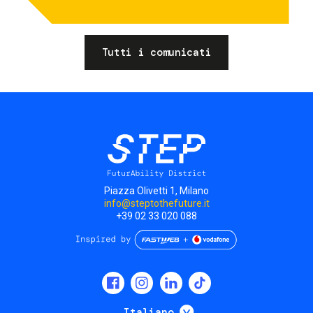
Tutti i comunicati
Piazza Olivetti 1, Milano
info@steptothefuture.it
+39 02 33 020 088
Social
menu
Mostra ulteriori
Italiano