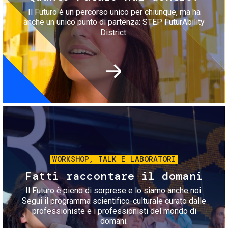
Il Futuro è un percorso unico per chiunque, ma ha
anche un unico punto di partenza: STEP FuturAbility
District.
Immagine
WORKSHOP, TALK E LABORATORI
Fatti raccontare il domani
Il Futuro è pieno di sorprese e lo siamo anche noi.
Segui il programma scientifico-culturale curato dalle
professioniste e i professionisti del mondo di
domani.