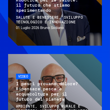
il futuro che stiamo
sperimentando
SALUTE E BENESSERE
SVILUPPO
TECNOLOGICO E INNOVAZIONE
01 Luglio 2026
Bruno Siciliano
VIDEO
I pesci provano dolore?
Ripensare pesca e
acquacoltura per il
futuro del pianeta
AMBIENTE
SVILUPPO RURALE E