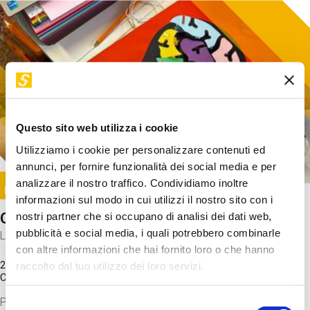
Questo sito web utilizza i cookie
Utilizziamo i cookie per personalizzare contenuti ed
annunci, per fornire funzionalità dei social media e per
Image
analizzare il nostro traffico. Condividiamo inoltre
SUNDAY@STEP
informazioni sul modo in cui utilizzi il nostro sito con i
Come funziona il cervello?
nostri partner che si occupano di analisi dei dati web,
pubblicità e social media, i quali potrebbero combinarle
Laboratorio
con altre informazioni che hai fornito loro o che hanno
20 Set 2026 / 11:15 - 13:00
raccolto dal tuo utilizzo dei loro servizi.
Costo
gratuito
Proveremo a costruire un cervello in cartoncino cercando di
Selezione