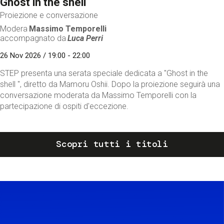
Ghost in the shell
Proiezione e conversazione
Modera
Massimo Temporelli
accompagnato da
Luca Perri
26 Nov 2026 / 19:00 - 22:00
STEP presenta una serata speciale dedicata a "Ghost in the
shell ", diretto da Mamoru Oshii. Dopo la proiezione seguirà una
conversazione moderata da Massimo Temporelli con la
partecipazione di ospiti d'eccezione.
Scopri tutti i titoli