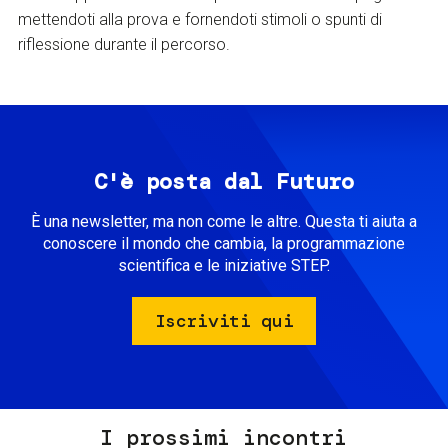
mettendoti alla prova e fornendoti stimoli o spunti di
riflessione durante il percorso.
C'è posta dal Futuro
È una newsletter, ma non come le altre. Questa ti aiuta a
conoscere il mondo che cambia, la programmazione
scientifica e le iniziative STEP.
Iscriviti qui
I prossimi incontri