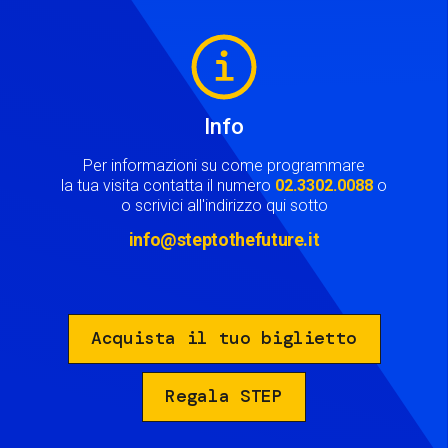
Image
Info
Per informazioni su come programmare
la tua visita contatta il numero
02.3302.0088
o
o scrivici all'indirizzo qui sotto
info@steptothefuture.it
Acquista il tuo biglietto
Regala STEP