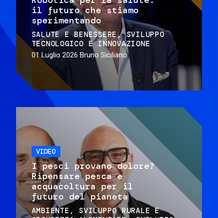
il futuro che stiamo
sperimentando
SALUTE E BENESSERE
SVILUPPO
TECNOLOGICO E INNOVAZIONE
01 Luglio 2026
Bruno Siciliano
VIDEO
I pesci provano dolore?
Ripensare pesca e
acquacoltura per il
futuro del pianeta
AMBIENTE
SVILUPPO RURALE E