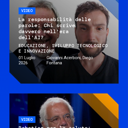
VIDEO
La responsabilità delle
parole: Chi scrive
davvero nell'era
dell'AI?
EDUCAZIONE
SVILUPPO TECNOLOGICO
E INNOVAZIONE
01 Luglio
Giovanni Acerboni, Diego
2026
Fontana
VIDEO
Robotica per la salute: