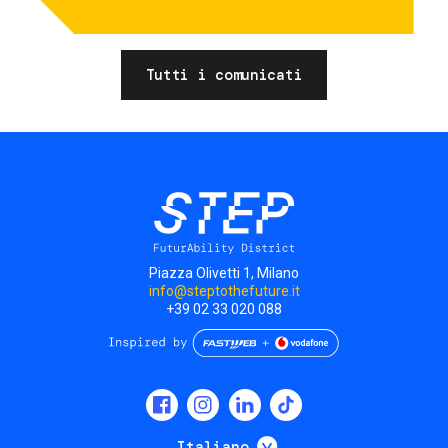
Tutti i comunicati
Piazza Olivetti 1, Milano
info@steptothefuture.it
+39 02 33 020 088
Social
menu
Mostra ulteriori
Italiano