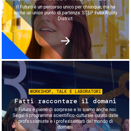
Il Futuro è un percorso unico per chiunque, ma ha
anche un unico punto di partenza: STEP FuturAbility
District.
Immagine
WORKSHOP, TALK E LABORATORI
Fatti raccontare il domani
Il Futuro è pieno di sorprese e lo siamo anche noi.
Segui il programma scientifico-culturale curato dalle
professioniste e i professionisti del mondo di
domani.