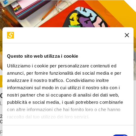
Questo sito web utilizza i cookie
Utilizziamo i cookie per personalizzare contenuti ed
annunci, per fornire funzionalità dei social media e per
Image
analizzare il nostro traffico. Condividiamo inoltre
SUNDAY@STEP
informazioni sul modo in cui utilizzi il nostro sito con i
Come funziona il cervello?
nostri partner che si occupano di analisi dei dati web,
pubblicità e social media, i quali potrebbero combinarle
Laboratorio
con altre informazioni che hai fornito loro o che hanno
20 Set 2026 / 11:15 - 13:00
raccolto dal tuo utilizzo dei loro servizi.
Costo
gratuito
Proveremo a costruire un cervello in cartoncino cercando di
Selezione