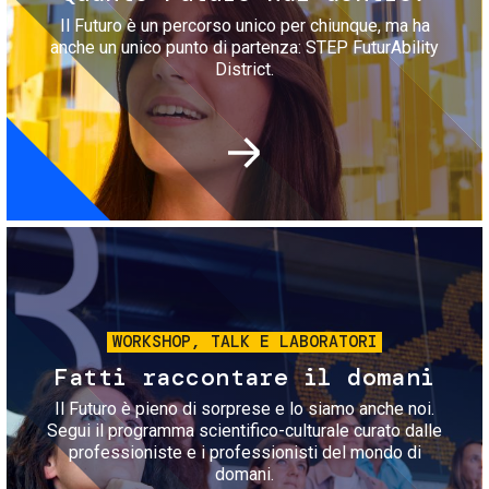
Il Futuro è un percorso unico per chiunque, ma ha
anche un unico punto di partenza: STEP FuturAbility
District.
Immagine
WORKSHOP, TALK E LABORATORI
Fatti raccontare il domani
Il Futuro è pieno di sorprese e lo siamo anche noi.
Segui il programma scientifico-culturale curato dalle
professioniste e i professionisti del mondo di
domani.