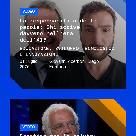
VIDEO
La responsabilità delle
parole: Chi scrive
davvero nell'era
dell'AI?
EDUCAZIONE
SVILUPPO TECNOLOGICO
E INNOVAZIONE
01 Luglio
Giovanni Acerboni, Diego
2026
Fontana
VIDEO
Robotica per la salute: