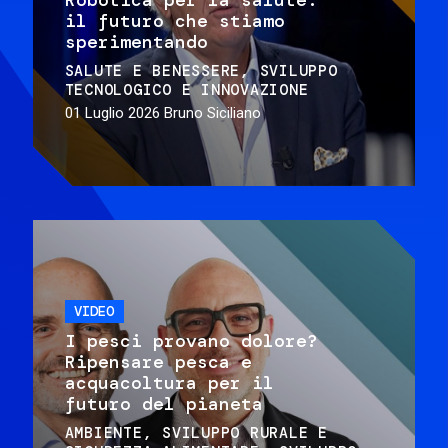
il futuro che stiamo
sperimentando
SALUTE E BENESSERE
SVILUPPO
TECNOLOGICO E INNOVAZIONE
01 Luglio 2026
Bruno Siciliano
VIDEO
I pesci provano dolore?
Ripensare pesca e
acquacoltura per il
futuro del pianeta
AMBIENTE
SVILUPPO RURALE E