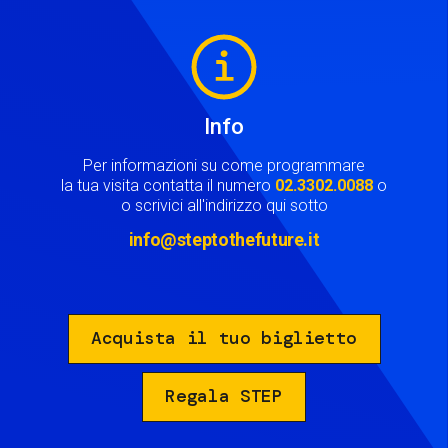
Image
Info
Per informazioni su come programmare
la tua visita contatta il numero
02.3302.0088
o
o scrivici all'indirizzo qui sotto
info@steptothefuture.it
Acquista il tuo biglietto
Regala STEP