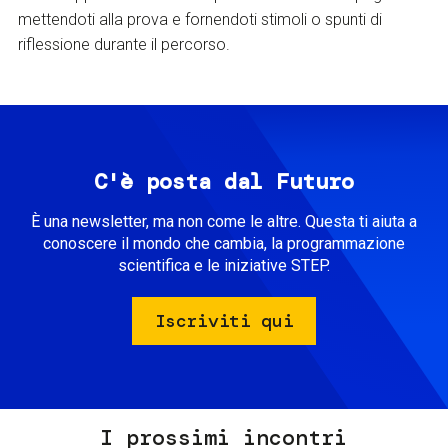
mettendoti alla prova e fornendoti stimoli o spunti di
riflessione durante il percorso.
C'è posta dal Futuro
È una newsletter, ma non come le altre. Questa ti aiuta a
conoscere il mondo che cambia, la programmazione
scientifica e le iniziative STEP.
Iscriviti qui
I prossimi incontri