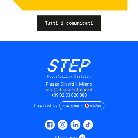
Tutti i comunicati
Piazza Olivetti 1, Milano
info@steptothefuture.it
+39 02 33 020 088
Social
menu
Mostra ulteriori
Italiano