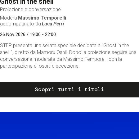
Ghost in the shell
Proiezione e conversazione
Modera
Massimo Temporelli
accompagnato da
Luca Perri
26 Nov 2026 / 19:00 - 22:00
STEP presenta una serata speciale dedicata a "Ghost in the
shell ", diretto da Mamoru Oshii. Dopo la proiezione seguirà una
conversazione moderata da Massimo Temporelli con la
partecipazione di ospiti d'eccezione.
Scopri tutti i titoli