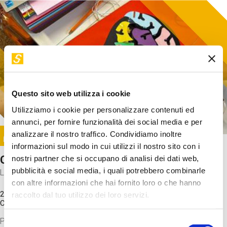
Questo sito web utilizza i cookie
Utilizziamo i cookie per personalizzare contenuti ed
annunci, per fornire funzionalità dei social media e per
Image
analizzare il nostro traffico. Condividiamo inoltre
SUNDAY@STEP
informazioni sul modo in cui utilizzi il nostro sito con i
Come funziona il cervello?
nostri partner che si occupano di analisi dei dati web,
pubblicità e social media, i quali potrebbero combinarle
Laboratorio
con altre informazioni che hai fornito loro o che hanno
20 Set 2026 / 11:15 - 13:00
raccolto dal tuo utilizzo dei loro servizi.
Costo
gratuito
Proveremo a costruire un cervello in cartoncino cercando di
Selezione