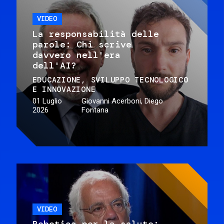
VIDEO
La responsabilità delle
parole: Chi scrive
davvero nell'era
dell'AI?
EDUCAZIONE
SVILUPPO TECNOLOGICO
E INNOVAZIONE
01 Luglio
Giovanni Acerboni, Diego
2026
Fontana
VIDEO
Robotica per la salute: