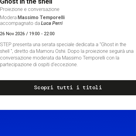
Ghost in the shell
Proiezione e conversazione
Modera
Massimo Temporelli
accompagnato da
Luca Perri
26 Nov 2026 / 19:00 - 22:00
STEP presenta una serata speciale dedicata a "Ghost in the
shell ", diretto da Mamoru Oshii. Dopo la proiezione seguirà una
conversazione moderata da Massimo Temporelli con la
partecipazione di ospiti d'eccezione.
Scopri tutti i titoli