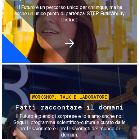
Il Futuro è un percorso unico per chiunque, ma ha
anche un unico punto di partenza: STEP FuturAbility
District.
Immagine
WORKSHOP, TALK E LABORATORI
Fatti raccontare il domani
Il Futuro è pieno di sorprese e lo siamo anche noi.
Segui il programma scientifico-culturale curato dalle
professioniste e i professionisti del mondo di
domani.