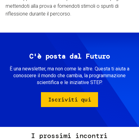
mettendoti alla prova e fornendoti stimoli o spunti di
riflessione durante il percorso.
C'è posta dal Futuro
È una newsletter, ma non come le altre. Questa ti aiuta a
conoscere il mondo che cambia, la programmazione
scientifica e le iniziative STEP.
Iscriviti qui
I prossimi incontri