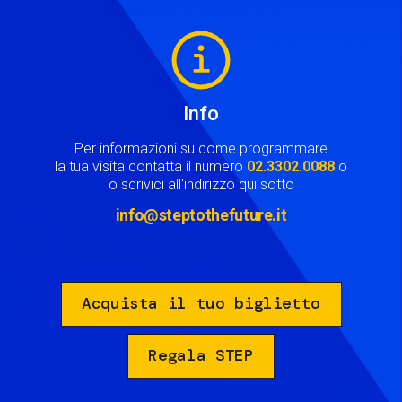
Image
Info
Per informazioni su come programmare
la tua visita contatta il numero
02.3302.0088
o
o scrivici all'indirizzo qui sotto
info@steptothefuture.it
Acquista il tuo biglietto
Regala STEP