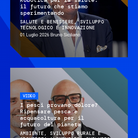
il futuro che stiamo
sperimentando
SALUTE E BENESSERE
SVILUPPO
TECNOLOGICO E INNOVAZIONE
01 Luglio 2026
Bruno Siciliano
VIDEO
I pesci provano dolore?
Ripensare pesca e
acquacoltura per il
futuro del pianeta
AMBIENTE
SVILUPPO RURALE E