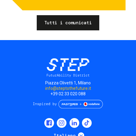
Tutti i comunicati
Piazza Olivetti 1, Milano
info@steptothefuture.it
+39 02 33 020 088
Social
menu
Mostra ulteriori
Italiano