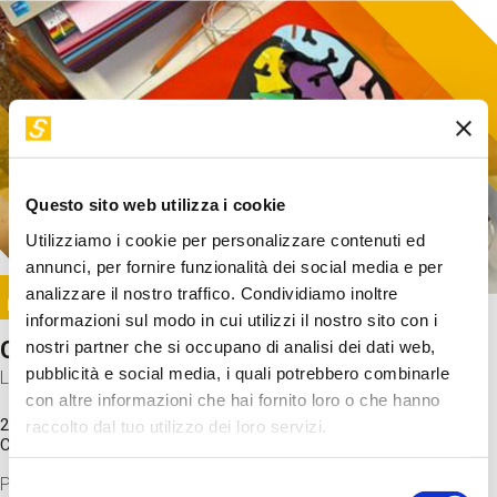
Questo sito web utilizza i cookie
Utilizziamo i cookie per personalizzare contenuti ed
annunci, per fornire funzionalità dei social media e per
Image
analizzare il nostro traffico. Condividiamo inoltre
SUNDAY@STEP
informazioni sul modo in cui utilizzi il nostro sito con i
Come funziona il cervello?
nostri partner che si occupano di analisi dei dati web,
pubblicità e social media, i quali potrebbero combinarle
Laboratorio
con altre informazioni che hai fornito loro o che hanno
20 Set 2026 / 11:15 - 13:00
raccolto dal tuo utilizzo dei loro servizi.
Costo
gratuito
Proveremo a costruire un cervello in cartoncino cercando di
Selezione