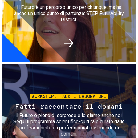
Il Futuro è un percorso unico per chiunque, ma ha
anche un unico punto di partenza: STEP FuturAbility
District.
Immagine
WORKSHOP, TALK E LABORATORI
Fatti raccontare il domani
Il Futuro è pieno di sorprese e lo siamo anche noi.
Segui il programma scientifico-culturale curato dalle
professioniste e i professionisti del mondo di
domani.