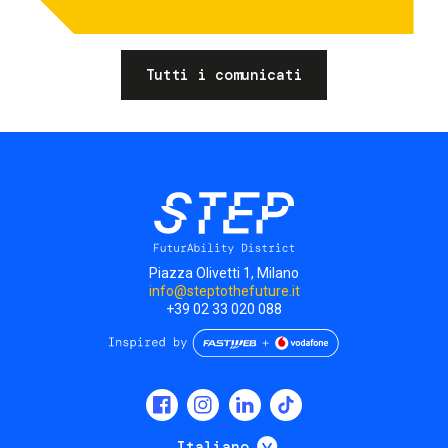
Tutti i comunicati
Piazza Olivetti 1, Milano
info@steptothefuture.it
+39 02 33 020 088
Social
menu
Mostra ulteriori
Italiano