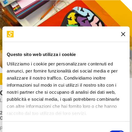
Questo sito web utilizza i cookie
Utilizziamo i cookie per personalizzare contenuti ed
annunci, per fornire funzionalità dei social media e per
Image
analizzare il nostro traffico. Condividiamo inoltre
SUNDAY@STEP
informazioni sul modo in cui utilizzi il nostro sito con i
Come funziona il cervello?
nostri partner che si occupano di analisi dei dati web,
pubblicità e social media, i quali potrebbero combinarle
Laboratorio
con altre informazioni che hai fornito loro o che hanno
20 Set 2026 / 11:15 - 13:00
raccolto dal tuo utilizzo dei loro servizi.
Costo
gratuito
Proveremo a costruire un cervello in cartoncino cercando di
Selezione