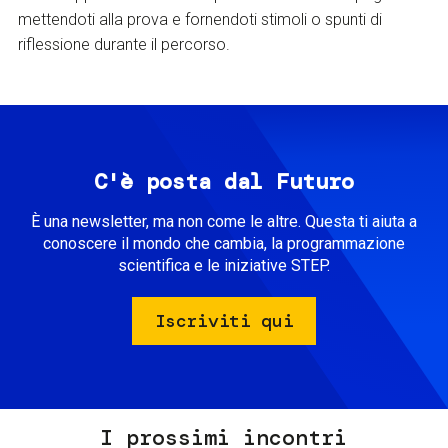
mettendoti alla prova e fornendoti stimoli o spunti di
riflessione durante il percorso.
C'è posta dal Futuro
È una newsletter, ma non come le altre. Questa ti aiuta a
conoscere il mondo che cambia, la programmazione
scientifica e le iniziative STEP.
Iscriviti qui
I prossimi incontri