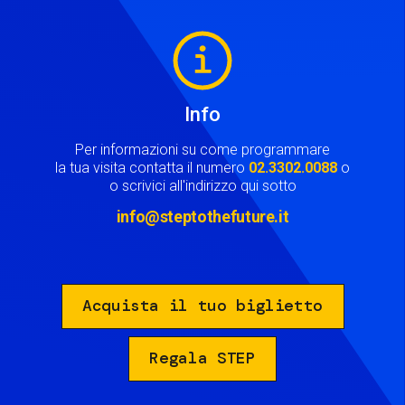
Image
Info
Per informazioni su come programmare
la tua visita contatta il numero
02.3302.0088
o
o scrivici all'indirizzo qui sotto
info@steptothefuture.it
Acquista il tuo biglietto
Regala STEP