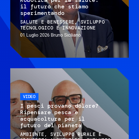
il futuro che stiamo
sperimentando
SALUTE E BENESSERE
SVILUPPO
TECNOLOGICO E INNOVAZIONE
01 Luglio 2026
Bruno Siciliano
VIDEO
I pesci provano dolore?
Ripensare pesca e
acquacoltura per il
futuro del pianeta
AMBIENTE
SVILUPPO RURALE E