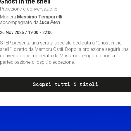
Ghost in the shell
Proiezione e conversazione
Modera
Massimo Temporelli
accompagnato da
Luca Perri
26 Nov 2026 / 19:00 - 22:00
STEP presenta una serata speciale dedicata a "Ghost in the
shell ", diretto da Mamoru Oshii. Dopo la proiezione seguirà una
conversazione moderata da Massimo Temporelli con la
partecipazione di ospiti d'eccezione.
Scopri tutti i titoli