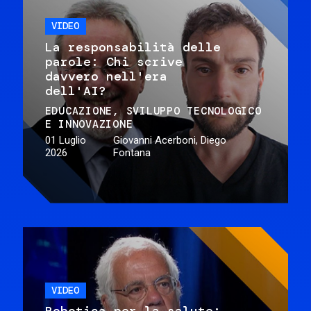
VIDEO
La responsabilità delle
parole: Chi scrive
davvero nell'era
dell'AI?
EDUCAZIONE
SVILUPPO TECNOLOGICO
E INNOVAZIONE
01 Luglio
Giovanni Acerboni, Diego
2026
Fontana
VIDEO
Robotica per la salute: