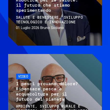
il futuro che stiamo
sperimentando
SALUTE E BENESSERE
SVILUPPO
TECNOLOGICO E INNOVAZIONE
01 Luglio 2026
Bruno Siciliano
VIDEO
I pesci provano dolore?
Ripensare pesca e
acquacoltura per il
futuro del pianeta
AMBIENTE
SVILUPPO RURALE E