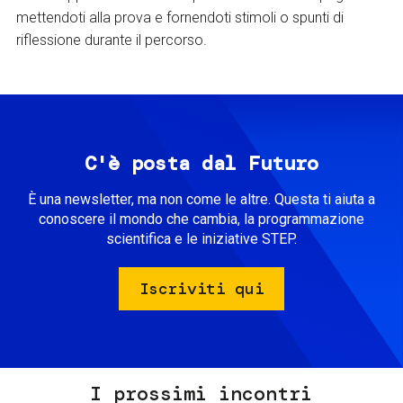
mettendoti alla prova e fornendoti stimoli o spunti di
riflessione durante il percorso.
C'è posta dal Futuro
È una newsletter, ma non come le altre. Questa ti aiuta a
conoscere il mondo che cambia, la programmazione
scientifica e le iniziative STEP.
Iscriviti qui
I prossimi incontri