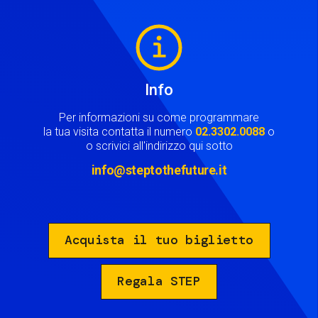
Image
Info
Per informazioni su come programmare
la tua visita contatta il numero
02.3302.0088
o
o scrivici all'indirizzo qui sotto
info@steptothefuture.it
Acquista il tuo biglietto
Regala STEP