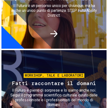
Il Futuro è un percorso unico per chiunque, ma ha
anche un unico punto di partenza: STEP FuturAbility
District.
Immagine
WORKSHOP, TALK E LABORATORI
Fatti raccontare il domani
Il Futuro è pieno di sorprese e lo siamo anche noi.
Segui il programma scientifico-culturale curato dalle
professioniste e i professionisti del mondo di
domani.