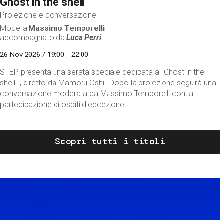
Ghost in the shell
Proiezione e conversazione
Modera
Massimo Temporelli
accompagnato da
Luca Perri
26 Nov 2026 / 19:00 - 22:00
STEP presenta una serata speciale dedicata a "Ghost in the
shell ", diretto da Mamoru Oshii. Dopo la proiezione seguirà una
conversazione moderata da Massimo Temporelli con la
partecipazione di ospiti d'eccezione.
Scopri tutti i titoli