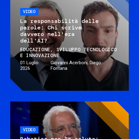
VIDEO
La responsabilità delle
parole: Chi scrive
davvero nell'era
dell'AI?
EDUCAZIONE
SVILUPPO TECNOLOGICO
E INNOVAZIONE
01 Luglio
Giovanni Acerboni, Diego
2026
Fontana
VIDEO
Robotica per la salute: