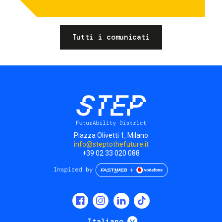
Tutti i comunicati
Piazza Olivetti 1, Milano
info@steptothefuture.it
+39 02 33 020 088
Social
menu
Mostra ulteriori
Italiano