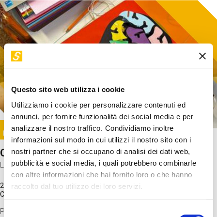
Questo sito web utilizza i cookie
Utilizziamo i cookie per personalizzare contenuti ed
annunci, per fornire funzionalità dei social media e per
Image
analizzare il nostro traffico. Condividiamo inoltre
SUNDAY@STEP
informazioni sul modo in cui utilizzi il nostro sito con i
Come funziona il cervello?
nostri partner che si occupano di analisi dei dati web,
pubblicità e social media, i quali potrebbero combinarle
Laboratorio
con altre informazioni che hai fornito loro o che hanno
20 Set 2026 / 11:15 - 13:00
raccolto dal tuo utilizzo dei loro servizi.
Costo
gratuito
Proveremo a costruire un cervello in cartoncino cercando di
Selezione