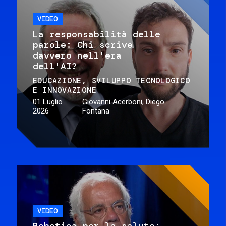
VIDEO
La responsabilità delle
parole: Chi scrive
davvero nell'era
dell'AI?
EDUCAZIONE
SVILUPPO TECNOLOGICO
E INNOVAZIONE
01 Luglio
Giovanni Acerboni, Diego
2026
Fontana
VIDEO
Robotica per la salute: