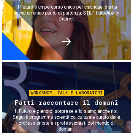
Il Futuro è un percorso unico per chiunque, ma ha
anche un unico punto di partenza: STEP FuturAbility
District.
Immagine
WORKSHOP, TALK E LABORATORI
Fatti raccontare il domani
Il Futuro è pieno di sorprese e lo siamo anche noi.
Segui il programma scientifico-culturale curato dalle
professioniste e i professionisti del mondo di
domani.