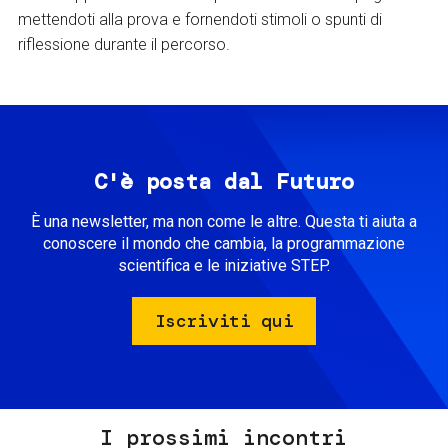
mettendoti alla prova e fornendoti stimoli o spunti di
riflessione durante il percorso.
C'è posta dal Futuro
È una newsletter, ma non come le altre. Questa ti aiuta a
conoscere il mondo che cambia, la programmazione
scientifica e le iniziative STEP.
Iscriviti qui
I prossimi incontri