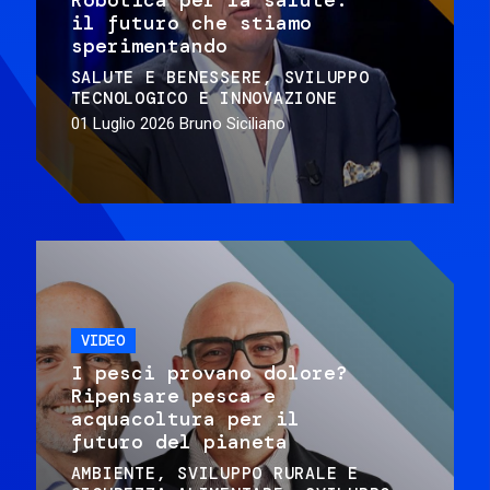
il futuro che stiamo
sperimentando
SALUTE E BENESSERE
SVILUPPO
TECNOLOGICO E INNOVAZIONE
01 Luglio 2026
Bruno Siciliano
VIDEO
I pesci provano dolore?
Ripensare pesca e
acquacoltura per il
futuro del pianeta
AMBIENTE
SVILUPPO RURALE E