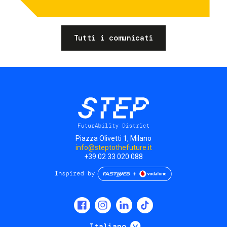
Tutti i comunicati
Piazza Olivetti 1, Milano
info@steptothefuture.it
+39 02 33 020 088
Social
menu
Mostra ulteriori
Italiano