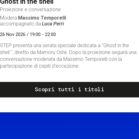
Ghost in the shell
Proiezione e conversazione
Modera
Massimo Temporelli
accompagnato da
Luca Perri
26 Nov 2026 / 19:00 - 22:00
STEP presenta una serata speciale dedicata a "Ghost in the
shell ", diretto da Mamoru Oshii. Dopo la proiezione seguirà una
conversazione moderata da Massimo Temporelli con la
partecipazione di ospiti d'eccezione.
Scopri tutti i titoli