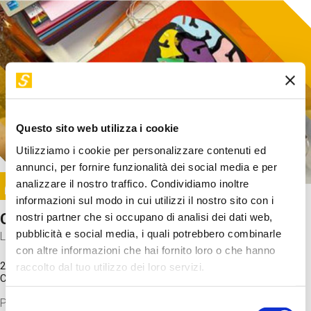
Questo sito web utilizza i cookie
Utilizziamo i cookie per personalizzare contenuti ed
annunci, per fornire funzionalità dei social media e per
Image
analizzare il nostro traffico. Condividiamo inoltre
SUNDAY@STEP
informazioni sul modo in cui utilizzi il nostro sito con i
Come funziona il cervello?
nostri partner che si occupano di analisi dei dati web,
pubblicità e social media, i quali potrebbero combinarle
Laboratorio
con altre informazioni che hai fornito loro o che hanno
20 Set 2026 / 11:15 - 13:00
raccolto dal tuo utilizzo dei loro servizi.
Costo
gratuito
Proveremo a costruire un cervello in cartoncino cercando di
Selezione