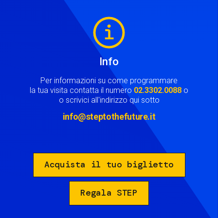
Image
Info
Per informazioni su come programmare
la tua visita contatta il numero
02.3302.0088
o
o scrivici all'indirizzo qui sotto
info@steptothefuture.it
Acquista il tuo biglietto
Regala STEP