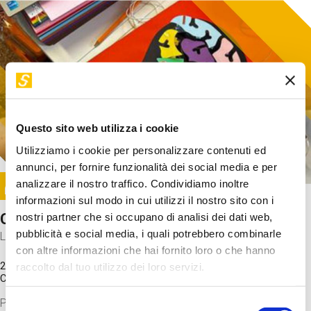
Questo sito web utilizza i cookie
Utilizziamo i cookie per personalizzare contenuti ed
annunci, per fornire funzionalità dei social media e per
Image
analizzare il nostro traffico. Condividiamo inoltre
SUNDAY@STEP
informazioni sul modo in cui utilizzi il nostro sito con i
Come funziona il cervello?
nostri partner che si occupano di analisi dei dati web,
pubblicità e social media, i quali potrebbero combinarle
Laboratorio
con altre informazioni che hai fornito loro o che hanno
20 Set 2026 / 11:15 - 13:00
raccolto dal tuo utilizzo dei loro servizi.
Costo
gratuito
Proveremo a costruire un cervello in cartoncino cercando di
Selezione