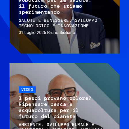
il futuro che stiamo
sperimentando
SALUTE E BENESSERE
SVILUPPO
TECNOLOGICO E INNOVAZIONE
01 Luglio 2026
Bruno Siciliano
VIDEO
I pesci provano dolore?
Ripensare pesca e
acquacoltura per il
futuro del pianeta
AMBIENTE
SVILUPPO RURALE E