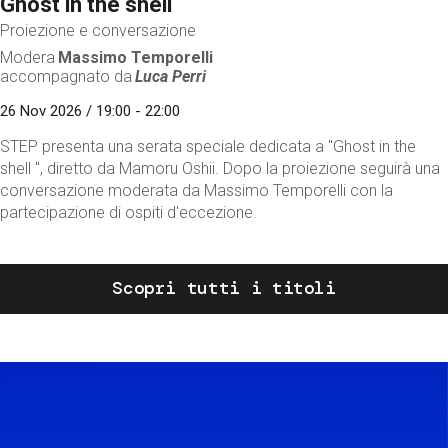
Ghost in the shell
Proiezione e conversazione
Modera
Massimo Temporelli
accompagnato da
Luca Perri
26 Nov 2026 / 19:00 - 22:00
STEP presenta una serata speciale dedicata a "Ghost in the
shell ", diretto da Mamoru Oshii. Dopo la proiezione seguirà una
conversazione moderata da Massimo Temporelli con la
partecipazione di ospiti d'eccezione.
Scopri tutti i titoli