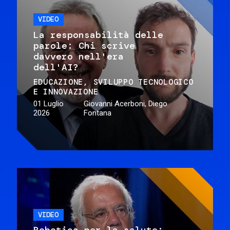
VIDEO
La responsabilità delle
parole: Chi scrive
davvero nell'era
dell'AI?
EDUCAZIONE
SVILUPPO TECNOLOGICO
E INNOVAZIONE
01 Luglio
Giovanni Acerboni, Diego
2026
Fontana
VIDEO
Robotica per la salute: