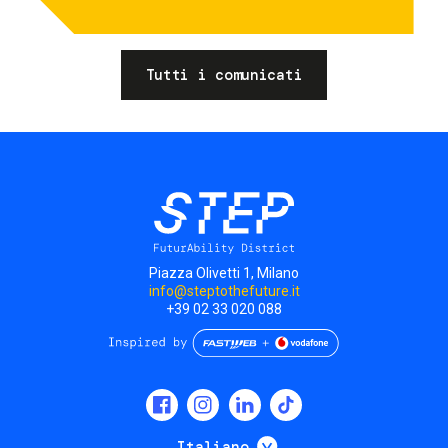
Tutti i comunicati
Piazza Olivetti 1, Milano
info@steptothefuture.it
+39 02 33 020 088
Social
menu
Mostra ulteriori
Italiano