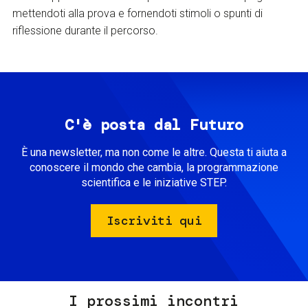
mettendoti alla prova e fornendoti stimoli o spunti di
riflessione durante il percorso.
C'è posta dal Futuro
È una newsletter, ma non come le altre. Questa ti aiuta a
conoscere il mondo che cambia, la programmazione
scientifica e le iniziative STEP.
Iscriviti qui
I prossimi incontri