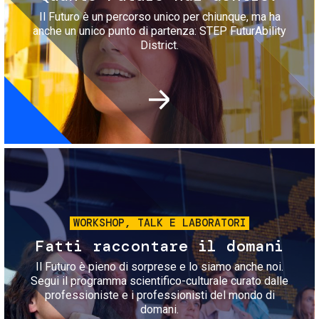
Il Futuro è un percorso unico per chiunque, ma ha
anche un unico punto di partenza: STEP FuturAbility
District.
Immagine
WORKSHOP, TALK E LABORATORI
Fatti raccontare il domani
Il Futuro è pieno di sorprese e lo siamo anche noi.
Segui il programma scientifico-culturale curato dalle
professioniste e i professionisti del mondo di
domani.