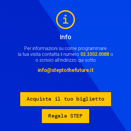
Image
Info
Per informazioni su come programmare
la tua visita contatta il numero
02.3302.0088
o
o scrivici all'indirizzo qui sotto
info@steptothefuture.it
Acquista il tuo biglietto
Regala STEP