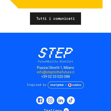
Tutti i comunicati
Piazza Olivetti 1, Milano
info@steptothefuture.it
+39 02 33 020 088
Social
menu
Mostra ulteriori
Italiano