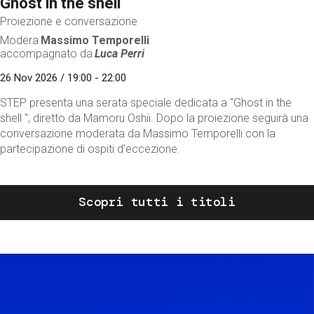
Ghost in the shell
Proiezione e conversazione
Modera
Massimo Temporelli
accompagnato da
Luca Perri
26 Nov 2026 / 19:00 - 22:00
STEP presenta una serata speciale dedicata a "Ghost in the
shell ", diretto da Mamoru Oshii. Dopo la proiezione seguirà una
conversazione moderata da Massimo Temporelli con la
partecipazione di ospiti d'eccezione.
Scopri tutti i titoli