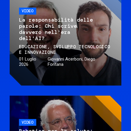
VIDEO
La responsabilità delle
parole: Chi scrive
davvero nell'era
dell'AI?
EDUCAZIONE
SVILUPPO TECNOLOGICO
E INNOVAZIONE
01 Luglio
Giovanni Acerboni, Diego
2026
Fontana
VIDEO
Robotica per la salute: