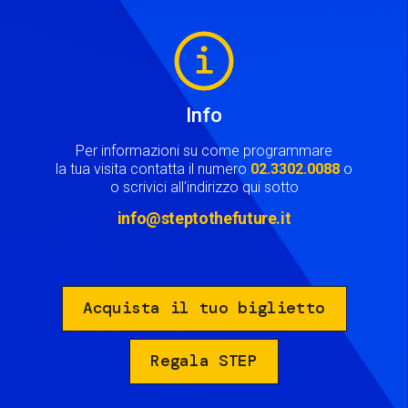
Image
Info
Per informazioni su come programmare
la tua visita contatta il numero
02.3302.0088
o
o scrivici all'indirizzo qui sotto
info@steptothefuture.it
Acquista il tuo biglietto
Regala STEP