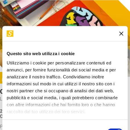
Questo sito web utilizza i cookie
Utilizziamo i cookie per personalizzare contenuti ed
annunci, per fornire funzionalità dei social media e per
Image
analizzare il nostro traffico. Condividiamo inoltre
SUNDAY@STEP
informazioni sul modo in cui utilizzi il nostro sito con i
Come funziona il cervello?
nostri partner che si occupano di analisi dei dati web,
pubblicità e social media, i quali potrebbero combinarle
Laboratorio
con altre informazioni che hai fornito loro o che hanno
20 Set 2026 / 11:15 - 13:00
raccolto dal tuo utilizzo dei loro servizi.
Costo
gratuito
Proveremo a costruire un cervello in cartoncino cercando di
Selezione