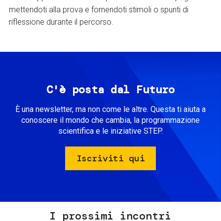
mettendoti alla prova e fornendoti stimoli o spunti di
riflessione durante il percorso.
C'è posta dal Futuro
È una newsletter, ma non come le altre. Questa ti aiuta a
conoscere il mondo che cambia, la programmazione
scientifica e le iniziative STEP.
Iscriviti qui
I prossimi incontri