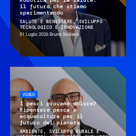
il futuro che stiamo
sperimentando
SALUTE E BENESSERE
SVILUPPO
TECNOLOGICO E INNOVAZIONE
01 Luglio 2026
Bruno Siciliano
VIDEO
I pesci provano dolore?
Ripensare pesca e
acquacoltura per il
futuro del pianeta
AMBIENTE
SVILUPPO RURALE E