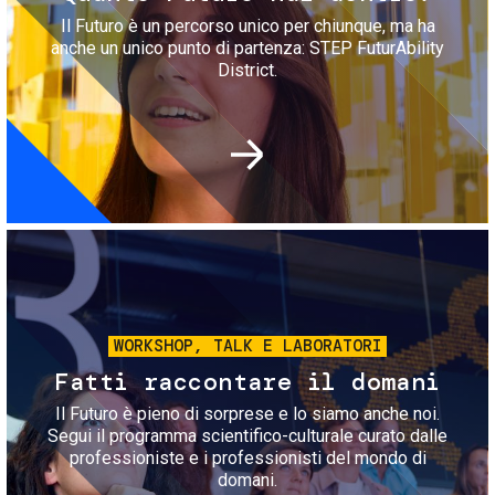
Il Futuro è un percorso unico per chiunque, ma ha
anche un unico punto di partenza: STEP FuturAbility
District.
Immagine
WORKSHOP, TALK E LABORATORI
Fatti raccontare il domani
Il Futuro è pieno di sorprese e lo siamo anche noi.
Segui il programma scientifico-culturale curato dalle
professioniste e i professionisti del mondo di
domani.