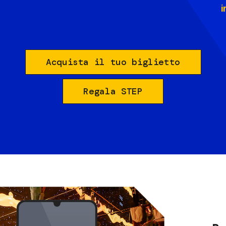
i
Acquista il tuo biglietto
Regala STEP