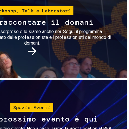
rkshop, Talk e Laboratori
raccontare il domani
i sorprese e lo siamo anche noi. Segui il programma
rato dalle professioniste e i professionisti del mondo di
domani.
Immagine
Spazio Eventi
prossimo evento è qui
il tuo evento. Non a caso, siamo la Best Location al BEA