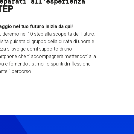
eparati all'esperienza
TEP
iaggio nel tuo futuro inizia da qui!
uideremo nei 10 step alla scoperta del Futuro.
isita guidata di gruppo della durata di un’ora e
za si svolge con il supporto di uno
rtphone che ti accompagnerà mettendoti alla
a e fornendoti stimoli o spunti di riflessione
nte il percorso.