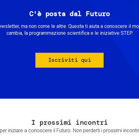
C'è posta dal Futuro
ewsletter, ma non come le altre. Questa ti aiuta a conoscere il m
cambia, la programmazione scientifica e le iniziative STEP.
Iscriviti qui
I prossimi incontri
er iniziare a conoscere il Futuro. Non perderti i prossimi incontri 