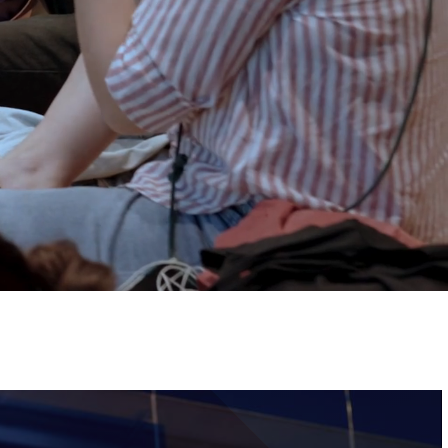
ervizi e accessibilità
Biglietti
ontatti
AQ
Immagine