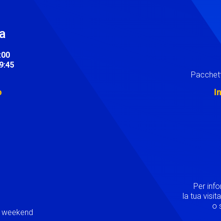
ra
:00
19:45
Pacchett
o
I
Image
Per inf
la tua visi
o s
ei weekend