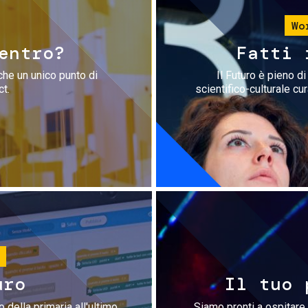
Wo
entro?
Fatti 
che un unico punto di
Il Futuro è pieno d
ct.
scientifico-culturale cu
uro
Il tuo 
 della primaria all'ultimo
Siamo pronti a ospitare 