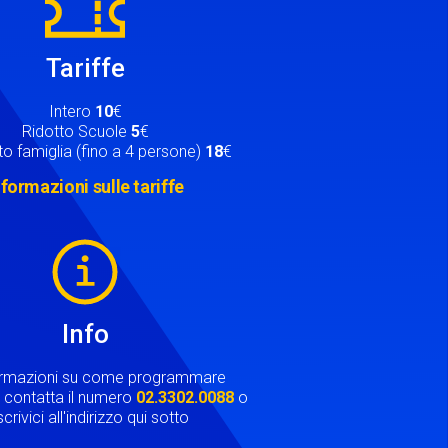
Tariffe
Intero
10
€
Ridotto Scuole
5
€
o famiglia (fino a 4 persone)
18
€
nformazioni sulle tariffe
Info
ormazioni su come programmare
ta contatta il numero
02.3302.0088
o
crivici all'indirizzo qui sotto