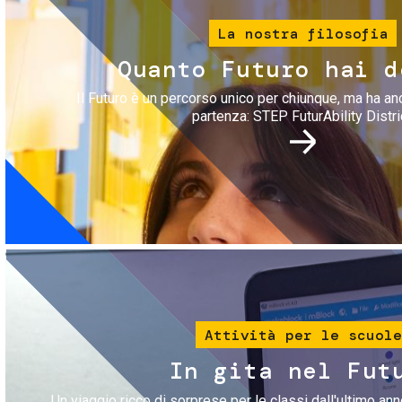
La nostra filosofia
Quanto Futuro hai d
Il Futuro è un percorso unico per chiunque, ma ha an
partenza: STEP FuturAbility Distri
Immagine
Attività per le scuole
In gita nel Fut
Un viaggio ricco di sorprese per le classi dall'ultimo anno