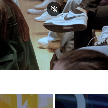
S
C
F