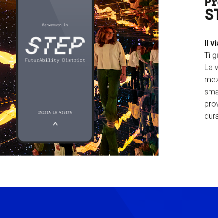
Pr
S
Il v
Ti g
La v
mez
sma
prov
dura