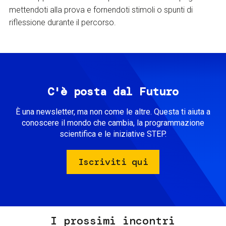
mettendoti alla prova e fornendoti stimoli o spunti di
riflessione durante il percorso.
C'è posta dal Futuro
È una newsletter, ma non come le altre. Questa ti aiuta a
conoscere il mondo che cambia, la programmazione
scientifica e le iniziative STEP.
Iscriviti qui
I prossimi incontri