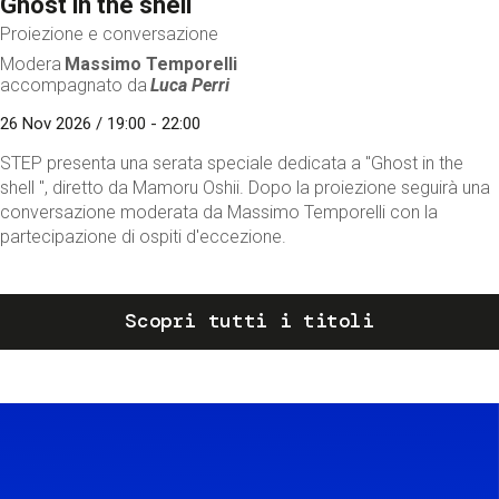
Ghost in the shell
Proiezione e conversazione
Modera
Massimo Temporelli
accompagnato da
Luca Perri
26 Nov 2026 / 19:00 - 22:00
STEP presenta una serata speciale dedicata a "Ghost in the
shell ", diretto da Mamoru Oshii. Dopo la proiezione seguirà una
conversazione moderata da Massimo Temporelli con la
partecipazione di ospiti d'eccezione.
Scopri tutti i titoli