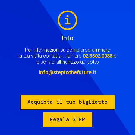
Image
Info
Per informazioni su come programmare
la tua visita contatta il numero
02.3302.0088
o
o scrivici all'indirizzo qui sotto
info@steptothefuture.it
Acquista il tuo biglietto
Regala STEP