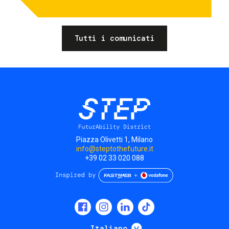
Tutti i comunicati
Piazza Olivetti 1, Milano
info@steptothefuture.it
+39 02 33 020 088
Social
menu
Mostra ulteriori
Italiano