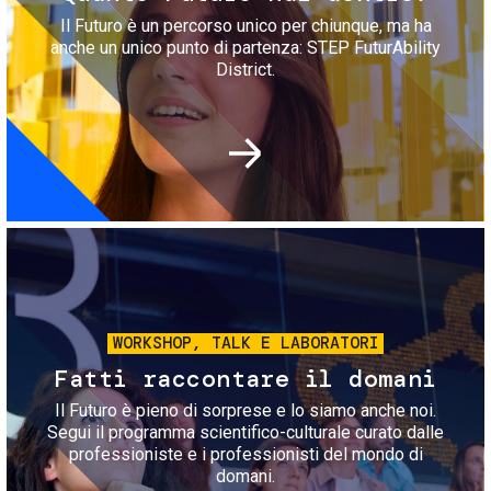
Il Futuro è un percorso unico per chiunque, ma ha
anche un unico punto di partenza: STEP FuturAbility
District.
Immagine
WORKSHOP, TALK E LABORATORI
Fatti raccontare il domani
Il Futuro è pieno di sorprese e lo siamo anche noi.
Segui il programma scientifico-culturale curato dalle
professioniste e i professionisti del mondo di
domani.