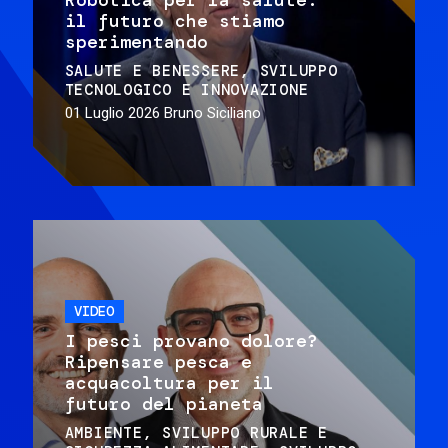
il futuro che stiamo
sperimentando
SALUTE E BENESSERE
SVILUPPO
TECNOLOGICO E INNOVAZIONE
01 Luglio 2026
Bruno Siciliano
VIDEO
I pesci provano dolore?
Ripensare pesca e
acquacoltura per il
futuro del pianeta
AMBIENTE
SVILUPPO RURALE E