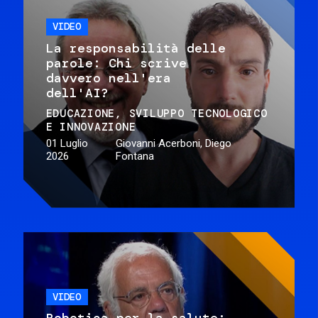
VIDEO
La responsabilità delle
parole: Chi scrive
davvero nell'era
dell'AI?
EDUCAZIONE
SVILUPPO TECNOLOGICO
E INNOVAZIONE
01 Luglio
Giovanni Acerboni, Diego
2026
Fontana
VIDEO
Robotica per la salute: