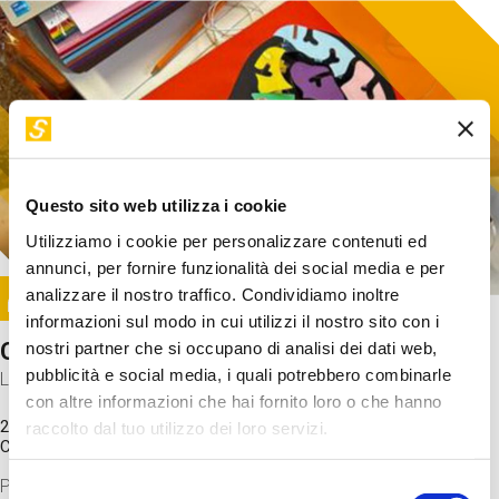
Questo sito web utilizza i cookie
Utilizziamo i cookie per personalizzare contenuti ed
annunci, per fornire funzionalità dei social media e per
Image
analizzare il nostro traffico. Condividiamo inoltre
SUNDAY@STEP
informazioni sul modo in cui utilizzi il nostro sito con i
Come funziona il cervello?
nostri partner che si occupano di analisi dei dati web,
pubblicità e social media, i quali potrebbero combinarle
Laboratorio
con altre informazioni che hai fornito loro o che hanno
20 Set 2026 / 11:15 - 13:00
raccolto dal tuo utilizzo dei loro servizi.
Costo
gratuito
Proveremo a costruire un cervello in cartoncino cercando di
Selezione