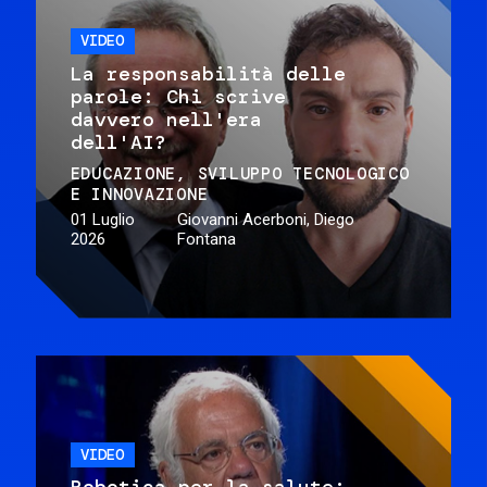
VIDEO
La responsabilità delle
parole: Chi scrive
davvero nell'era
dell'AI?
EDUCAZIONE
SVILUPPO TECNOLOGICO
E INNOVAZIONE
01 Luglio
Giovanni Acerboni, Diego
2026
Fontana
VIDEO
Robotica per la salute: