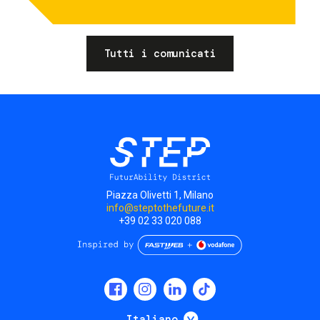
Tutti i comunicati
Piazza Olivetti 1, Milano
info@steptothefuture.it
+39 02 33 020 088
Social
menu
Mostra ulteriori
Italiano