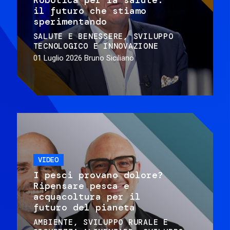
il futuro che stiamo
sperimentando
SALUTE E BENESSERE
SVILUPPO
TECNOLOGICO E INNOVAZIONE
01 Luglio 2026
Bruno Siciliano
VIDEO
I pesci provano dolore?
Ripensare pesca e
acquacoltura per il
futuro del pianeta
AMBIENTE
SVILUPPO RURALE E