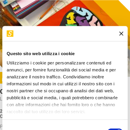
Questo sito web utilizza i cookie
Utilizziamo i cookie per personalizzare contenuti ed
annunci, per fornire funzionalità dei social media e per
Image
analizzare il nostro traffico. Condividiamo inoltre
SUNDAY@STEP
informazioni sul modo in cui utilizzi il nostro sito con i
Come funziona il cervello?
nostri partner che si occupano di analisi dei dati web,
pubblicità e social media, i quali potrebbero combinarle
Laboratorio
con altre informazioni che hai fornito loro o che hanno
20 Set 2026 / 11:15 - 13:00
raccolto dal tuo utilizzo dei loro servizi.
Costo
gratuito
Proveremo a costruire un cervello in cartoncino cercando di
Selezione