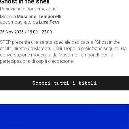
Ghost in the shell
Proiezione e conversazione
Modera
Massimo Temporelli
accompagnato da
Luca Perri
26 Nov 2026 / 19:00 - 22:00
STEP presenta una serata speciale dedicata a "Ghost in the
shell ", diretto da Mamoru Oshii. Dopo la proiezione seguirà una
conversazione moderata da Massimo Temporelli con la
partecipazione di ospiti d'eccezione.
Scopri tutti i titoli