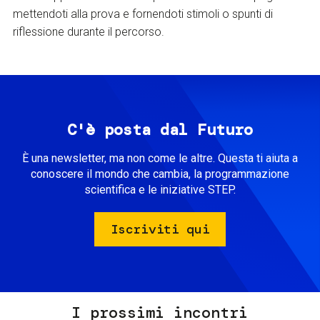
mettendoti alla prova e fornendoti stimoli o spunti di
riflessione durante il percorso.
C'è posta dal Futuro
È una newsletter, ma non come le altre. Questa ti aiuta a
conoscere il mondo che cambia, la programmazione
scientifica e le iniziative STEP.
Iscriviti qui
I prossimi incontri