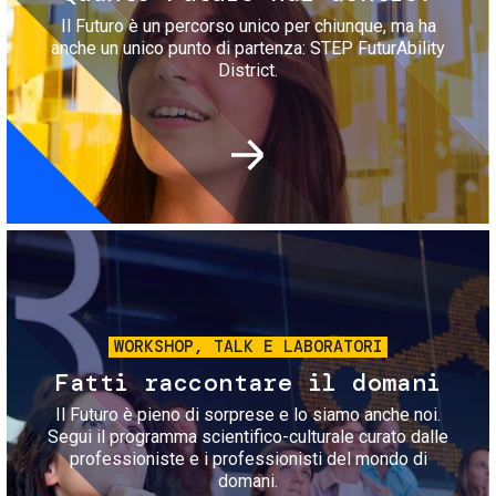
Il Futuro è un percorso unico per chiunque, ma ha
anche un unico punto di partenza: STEP FuturAbility
District.
Immagine
WORKSHOP, TALK E LABORATORI
Fatti raccontare il domani
Il Futuro è pieno di sorprese e lo siamo anche noi.
Segui il programma scientifico-culturale curato dalle
professioniste e i professionisti del mondo di
domani.