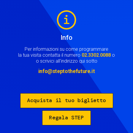
Image
Info
Per informazioni su come programmare
la tua visita contatta il numero
02.3302.0088
o
o scrivici all'indirizzo qui sotto
info@steptothefuture.it
Acquista il tuo biglietto
Regala STEP