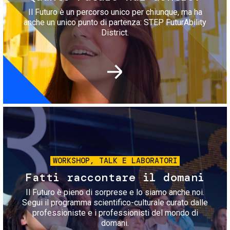
Il Futuro è un percorso unico per chiunque, ma ha
anche un unico punto di partenza: STEP FuturAbility
District.
Immagine
WORKSHOP, TALK E LABORATORI
Fatti raccontare il domani
Il Futuro è pieno di sorprese e lo siamo anche noi.
Segui il programma scientifico-culturale curato dalle
professioniste e i professionisti del mondo di
domani.