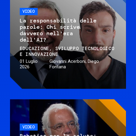
VIDEO
La responsabilità delle
parole: Chi scrive
davvero nell'era
dell'AI?
EDUCAZIONE
SVILUPPO TECNOLOGICO
E INNOVAZIONE
01 Luglio
Giovanni Acerboni, Diego
2026
Fontana
VIDEO
Robotica per la salute: