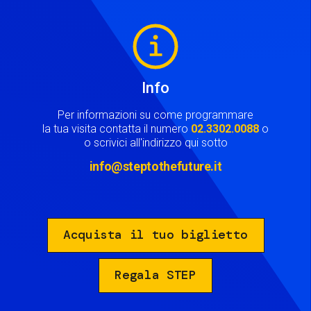
Image
Info
Per informazioni su come programmare
la tua visita contatta il numero
02.3302.0088
o
o scrivici all'indirizzo qui sotto
info@steptothefuture.it
Acquista il tuo biglietto
Regala STEP