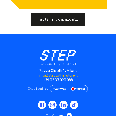
Tutti i comunicati
Piazza Olivetti 1, Milano
info@steptothefuture.it
+39 02 33 020 088
Social
menu
Mostra ulteriori
Italiano