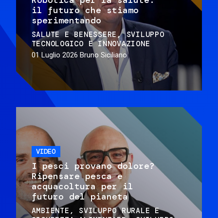
il futuro che stiamo
sperimentando
SALUTE E BENESSERE
SVILUPPO
TECNOLOGICO E INNOVAZIONE
01 Luglio 2026
Bruno Siciliano
VIDEO
I pesci provano dolore?
Ripensare pesca e
acquacoltura per il
futuro del pianeta
AMBIENTE
SVILUPPO RURALE E