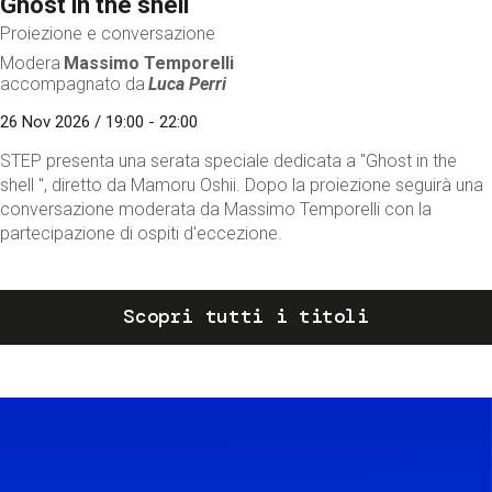
Ghost in the shell
Proiezione e conversazione
Modera
Massimo Temporelli
accompagnato da
Luca Perri
26 Nov 2026 / 19:00 - 22:00
STEP presenta una serata speciale dedicata a "Ghost in the
shell ", diretto da Mamoru Oshii. Dopo la proiezione seguirà una
conversazione moderata da Massimo Temporelli con la
partecipazione di ospiti d'eccezione.
Scopri tutti i titoli