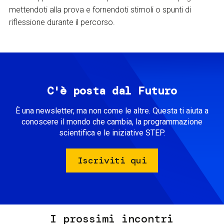
mettendoti alla prova e fornendoti stimoli o spunti di
riflessione durante il percorso.
C'è posta dal Futuro
È una newsletter, ma non come le altre. Questa ti aiuta a
conoscere il mondo che cambia, la programmazione
scientifica e le iniziative STEP.
Iscriviti qui
I prossimi incontri