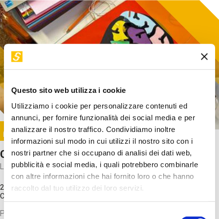
Questo sito web utilizza i cookie
Utilizziamo i cookie per personalizzare contenuti ed
annunci, per fornire funzionalità dei social media e per
Image
analizzare il nostro traffico. Condividiamo inoltre
SUNDAY@STEP
informazioni sul modo in cui utilizzi il nostro sito con i
Come funziona il cervello?
nostri partner che si occupano di analisi dei dati web,
pubblicità e social media, i quali potrebbero combinarle
Laboratorio
con altre informazioni che hai fornito loro o che hanno
20 Set 2026 / 11:15 - 13:00
raccolto dal tuo utilizzo dei loro servizi.
Costo
gratuito
Proveremo a costruire un cervello in cartoncino cercando di
Selezione