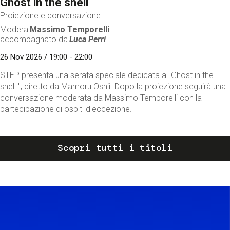
Ghost in the shell
Proiezione e conversazione
Modera
Massimo Temporelli
accompagnato da
Luca Perri
26 Nov 2026 / 19:00 - 22:00
STEP presenta una serata speciale dedicata a "Ghost in the
shell ", diretto da Mamoru Oshii. Dopo la proiezione seguirà una
conversazione moderata da Massimo Temporelli con la
partecipazione di ospiti d'eccezione.
Scopri tutti i titoli