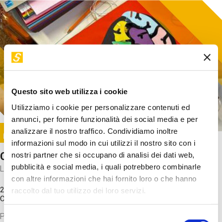
Questo sito web utilizza i cookie
Utilizziamo i cookie per personalizzare contenuti ed
annunci, per fornire funzionalità dei social media e per
Image
analizzare il nostro traffico. Condividiamo inoltre
SUNDAY@STEP
informazioni sul modo in cui utilizzi il nostro sito con i
Come funziona il cervello?
nostri partner che si occupano di analisi dei dati web,
pubblicità e social media, i quali potrebbero combinarle
Laboratorio
con altre informazioni che hai fornito loro o che hanno
20 Set 2026 / 11:15 - 13:00
raccolto dal tuo utilizzo dei loro servizi.
Costo
gratuito
Proveremo a costruire un cervello in cartoncino cercando di
Selezione