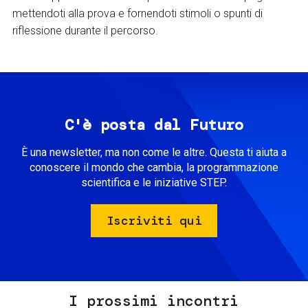
mettendoti alla prova e fornendoti stimoli o spunti di
riflessione durante il percorso.
C'è posta dal Futuro
È una newsletter, ma non come le altre. Questa ti aiuta a
conoscere il mondo che cambia, la programmazione
scientifica e le iniziative STEP.
Iscriviti qui
I prossimi incontri