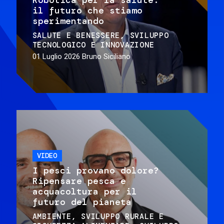
il futuro che stiamo
sperimentando
SALUTE E BENESSERE
SVILUPPO
TECNOLOGICO E INNOVAZIONE
01 Luglio 2026
Bruno Siciliano
VIDEO
I pesci provano dolore?
Ripensare pesca e
acquacoltura per il
futuro del pianeta
AMBIENTE
SVILUPPO RURALE E