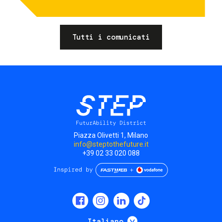
Tutti i comunicati
Piazza Olivetti 1, Milano
info@steptothefuture.it
+39 02 33 020 088
Social
menu
Mostra ulteriori
Italiano