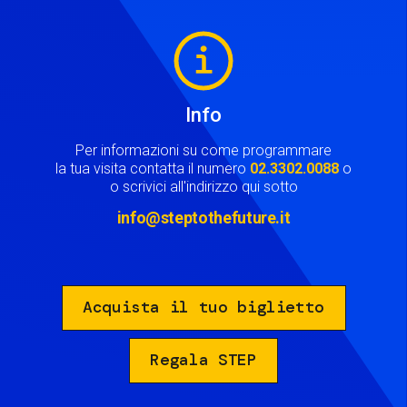
Image
Info
Per informazioni su come programmare
la tua visita contatta il numero
02.3302.0088
o
o scrivici all'indirizzo qui sotto
info@steptothefuture.it
Acquista il tuo biglietto
Regala STEP