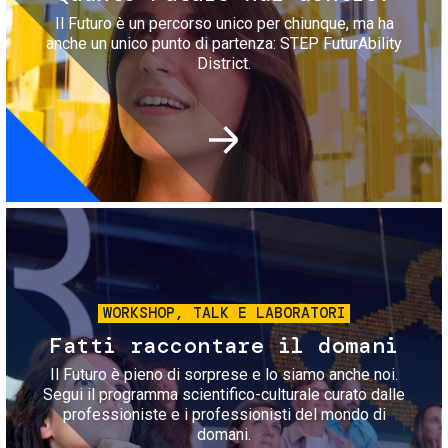
Il Futuro è un percorso unico per chiunque, ma ha
anche un unico punto di partenza: STEP FuturAbility
District.
Immagine
WORKSHOP, TALK E LABORATORI
Fatti raccontare il domani
Il Futuro è pieno di sorprese e lo siamo anche noi.
Segui il programma scientifico-culturale curato dalle
professioniste e i professionisti del mondo di
domani.