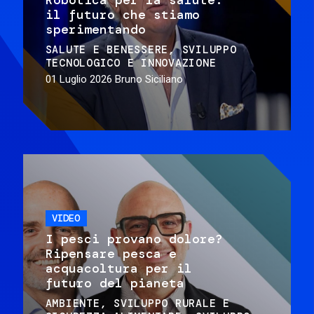
il futuro che stiamo
sperimentando
SALUTE E BENESSERE
SVILUPPO
TECNOLOGICO E INNOVAZIONE
01 Luglio 2026
Bruno Siciliano
VIDEO
I pesci provano dolore?
Ripensare pesca e
acquacoltura per il
futuro del pianeta
AMBIENTE
SVILUPPO RURALE E