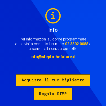
Image
Info
Per informazioni su come programmare
la tua visita contatta il numero
02.3302.0088
o
o scrivici all'indirizzo qui sotto
info@steptothefuture.it
Acquista il tuo biglietto
Regala STEP