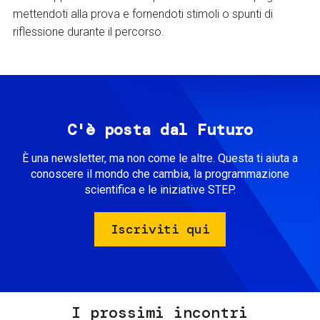
mettendoti alla prova e fornendoti stimoli o spunti di
riflessione durante il percorso.
C'è posta dal Futuro
È una newsletter, ma non come le altre. Questa ti aiuta a
conoscere il mondo che cambia, la programmazione
scientifica e le iniziative STEP.
Iscriviti qui
I prossimi incontri