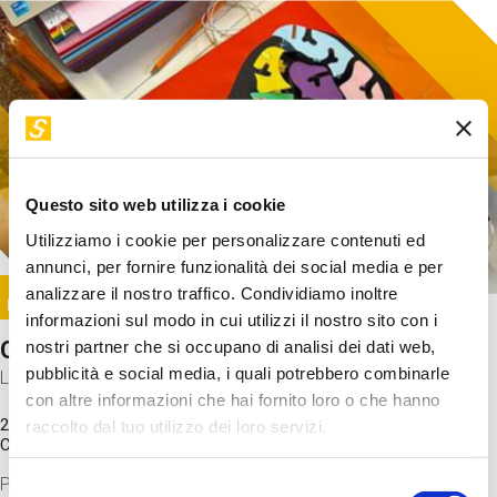
Questo sito web utilizza i cookie
Utilizziamo i cookie per personalizzare contenuti ed
annunci, per fornire funzionalità dei social media e per
Image
analizzare il nostro traffico. Condividiamo inoltre
SUNDAY@STEP
informazioni sul modo in cui utilizzi il nostro sito con i
Come funziona il cervello?
nostri partner che si occupano di analisi dei dati web,
pubblicità e social media, i quali potrebbero combinarle
Laboratorio
con altre informazioni che hai fornito loro o che hanno
20 Set 2026 / 11:15 - 13:00
raccolto dal tuo utilizzo dei loro servizi.
Costo
gratuito
Proveremo a costruire un cervello in cartoncino cercando di
Selezione