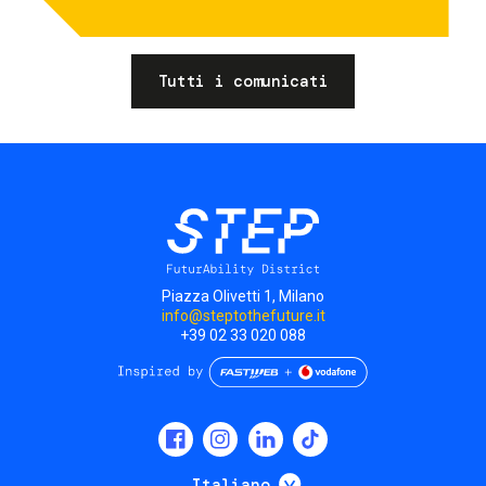
Tutti i comunicati
Piazza Olivetti 1, Milano
info@steptothefuture.it
+39 02 33 020 088
Social
menu
Mostra ulteriori
Italiano