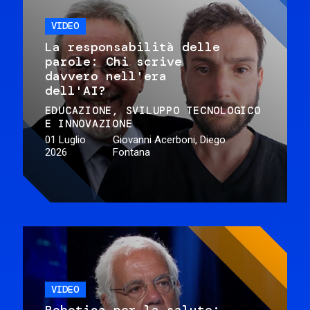
VIDEO
La responsabilità delle
parole: Chi scrive
davvero nell'era
dell'AI?
EDUCAZIONE
SVILUPPO TECNOLOGICO
E INNOVAZIONE
01 Luglio
Giovanni Acerboni, Diego
2026
Fontana
VIDEO
Robotica per la salute: