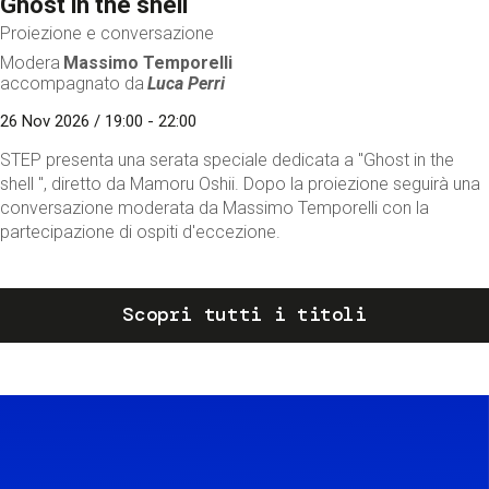
Ghost in the shell
Proiezione e conversazione
Modera
Massimo Temporelli
accompagnato da
Luca Perri
26 Nov 2026 / 19:00 - 22:00
STEP presenta una serata speciale dedicata a "Ghost in the
shell ", diretto da Mamoru Oshii. Dopo la proiezione seguirà una
conversazione moderata da Massimo Temporelli con la
partecipazione di ospiti d'eccezione.
Scopri tutti i titoli