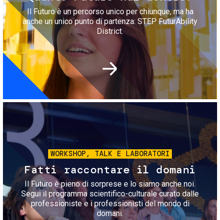
Il Futuro è un percorso unico per chiunque, ma ha
anche un unico punto di partenza: STEP FuturAbility
District.
Immagine
WORKSHOP, TALK E LABORATORI
Fatti raccontare il domani
Il Futuro è pieno di sorprese e lo siamo anche noi.
Segui il programma scientifico-culturale curato dalle
professioniste e i professionisti del mondo di
domani.