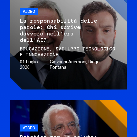
VIDEO
La responsabilità delle
parole: Chi scrive
davvero nell'era
dell'AI?
EDUCAZIONE
SVILUPPO TECNOLOGICO
E INNOVAZIONE
01 Luglio
Giovanni Acerboni, Diego
2026
Fontana
VIDEO
Robotica per la salute: