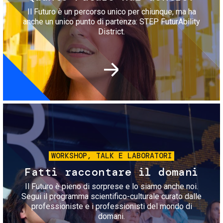
Il Futuro è un percorso unico per chiunque, ma ha
anche un unico punto di partenza: STEP FuturAbility
District.
Immagine
WORKSHOP, TALK E LABORATORI
Fatti raccontare il domani
Il Futuro è pieno di sorprese e lo siamo anche noi.
Segui il programma scientifico-culturale curato dalle
professioniste e i professionisti del mondo di
domani.