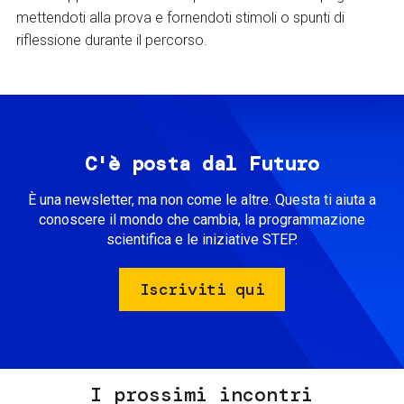
mettendoti alla prova e fornendoti stimoli o spunti di
riflessione durante il percorso.
C'è posta dal Futuro
È una newsletter, ma non come le altre. Questa ti aiuta a
conoscere il mondo che cambia, la programmazione
scientifica e le iniziative STEP.
Iscriviti qui
I prossimi incontri