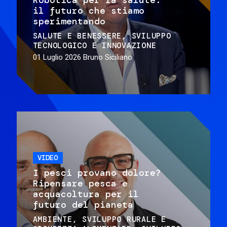
il futuro che stiamo
sperimentando
SALUTE E BENESSERE
SVILUPPO
TECNOLOGICO E INNOVAZIONE
01 Luglio 2026
Bruno Siciliano
VIDEO
I pesci provano dolore?
Ripensare pesca e
acquacoltura per il
futuro del pianeta
AMBIENTE
SVILUPPO RURALE E