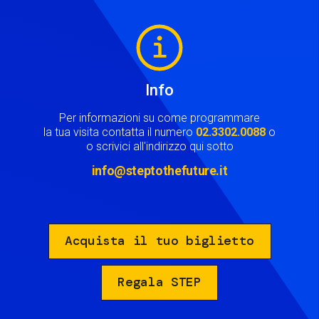
Image
Info
Per informazioni su come programmare
la tua visita contatta il numero
02.3302.0088
o
o scrivici all'indirizzo qui sotto
info@steptothefuture.it
Acquista il tuo biglietto
Regala STEP