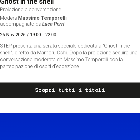
Ghost in the shell
Proiezione e conversazione
Modera
Massimo Temporelli
accompagnato da
Luca Perri
26 Nov 2026 / 19:00 - 22:00
STEP presenta una serata speciale dedicata a "Ghost in the
shell ", diretto da Mamoru Oshii. Dopo la proiezione seguirà una
conversazione moderata da Massimo Temporelli con la
partecipazione di ospiti d'eccezione.
Scopri tutti i titoli