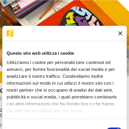
Questo sito web utilizza i cookie
Utilizziamo i cookie per personalizzare contenuti ed
annunci, per fornire funzionalità dei social media e per
Image
analizzare il nostro traffico. Condividiamo inoltre
SUNDAY@STEP
informazioni sul modo in cui utilizzi il nostro sito con i
Come funziona il cervello?
nostri partner che si occupano di analisi dei dati web,
pubblicità e social media, i quali potrebbero combinarle
Laboratorio
con altre informazioni che hai fornito loro o che hanno
20 Set 2026 / 11:15 - 13:00
raccolto dal tuo utilizzo dei loro servizi.
Costo
gratuito
Proveremo a costruire un cervello in cartoncino cercando di
Selezione