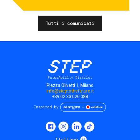
Tutti i comunicati
Piazza Olivetti 1, Milano
info@steptothefuture.it
+39 02 33 020 088
Social
menu
Mostra ulteriori
Italiano