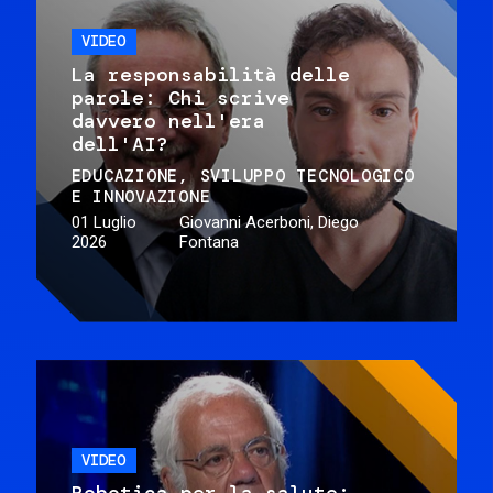
VIDEO
La responsabilità delle
parole: Chi scrive
davvero nell'era
dell'AI?
EDUCAZIONE
SVILUPPO TECNOLOGICO
E INNOVAZIONE
01 Luglio
Giovanni Acerboni, Diego
2026
Fontana
VIDEO
Robotica per la salute: