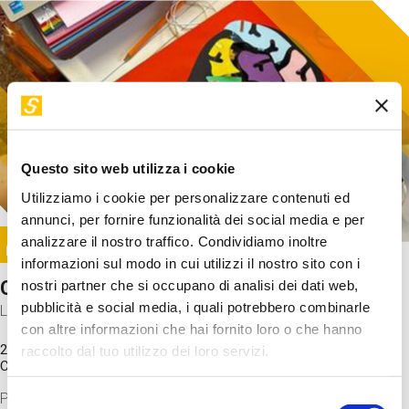
Questo sito web utilizza i cookie
Utilizziamo i cookie per personalizzare contenuti ed
annunci, per fornire funzionalità dei social media e per
Image
analizzare il nostro traffico. Condividiamo inoltre
SUNDAY@STEP
informazioni sul modo in cui utilizzi il nostro sito con i
Come funziona il cervello?
nostri partner che si occupano di analisi dei dati web,
pubblicità e social media, i quali potrebbero combinarle
Laboratorio
con altre informazioni che hai fornito loro o che hanno
20 Set 2026 / 11:15 - 13:00
raccolto dal tuo utilizzo dei loro servizi.
Costo
gratuito
Proveremo a costruire un cervello in cartoncino cercando di
Selezione