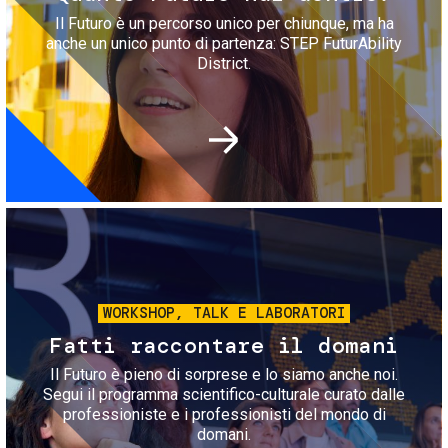
Il Futuro è un percorso unico per chiunque, ma ha
anche un unico punto di partenza: STEP FuturAbility
District.
Immagine
WORKSHOP, TALK E LABORATORI
Fatti raccontare il domani
Il Futuro è pieno di sorprese e lo siamo anche noi.
Segui il programma scientifico-culturale curato dalle
professioniste e i professionisti del mondo di
domani.