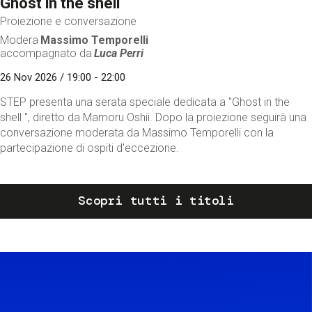
Ghost in the shell
Proiezione e conversazione
Modera
Massimo Temporelli
accompagnato da
Luca Perri
26 Nov 2026 / 19:00 - 22:00
STEP presenta una serata speciale dedicata a "Ghost in the
shell ", diretto da Mamoru Oshii. Dopo la proiezione seguirà una
conversazione moderata da Massimo Temporelli con la
partecipazione di ospiti d'eccezione.
Scopri tutti i titoli