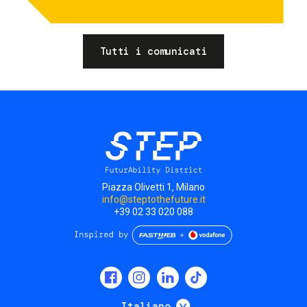
Tutti i comunicati
Piazza Olivetti 1, Milano
info@steptothefuture.it
+39 02 33 020 088
Social
menu
Mostra ulteriori
Italiano