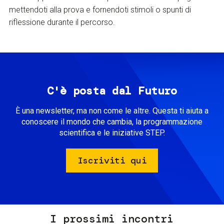
mettendoti alla prova e fornendoti stimoli o spunti di
riflessione durante il percorso.
C'è posta dal Futuro
È una newsletter, ma non come le altre. Questa ti aiuta a
conoscere il mondo che cambia, la programmazione
scientifica e le iniziative STEP.
Iscriviti qui
I prossimi incontri