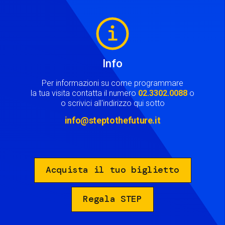
Image
Info
Per informazioni su come programmare
la tua visita contatta il numero
02.3302.0088
o
o scrivici all'indirizzo qui sotto
info@steptothefuture.it
Acquista il tuo biglietto
Regala STEP