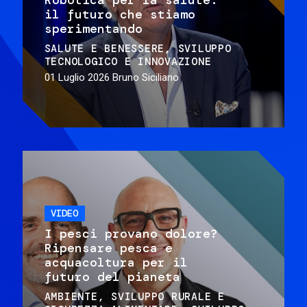
il futuro che stiamo
sperimentando
SALUTE E BENESSERE
SVILUPPO
TECNOLOGICO E INNOVAZIONE
01 Luglio 2026
Bruno Siciliano
VIDEO
I pesci provano dolore?
Ripensare pesca e
acquacoltura per il
futuro del pianeta
AMBIENTE
SVILUPPO RURALE E