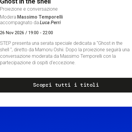
Ghost in the shell
Proiezione e conversazione
Modera
Massimo Temporelli
accompagnato da
Luca Perri
26 Nov 2026 / 19:00 - 22:00
STEP presenta una serata speciale dedicata a "Ghost in the
shell ", diretto da Mamoru Oshii. Dopo la proiezione seguirà una
conversazione moderata da Massimo Temporelli con la
partecipazione di ospiti d'eccezione.
Scopri tutti i titoli