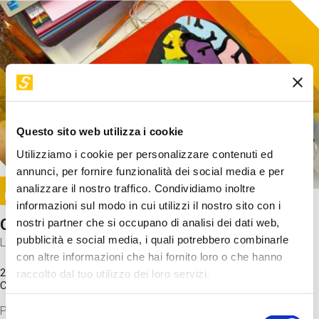
Questo sito web utilizza i cookie
Utilizziamo i cookie per personalizzare contenuti ed
annunci, per fornire funzionalità dei social media e per
Image
analizzare il nostro traffico. Condividiamo inoltre
SUNDAY@STEP
informazioni sul modo in cui utilizzi il nostro sito con i
Come funziona il cervello?
nostri partner che si occupano di analisi dei dati web,
pubblicità e social media, i quali potrebbero combinarle
Laboratorio
con altre informazioni che hai fornito loro o che hanno
20 Set 2026 / 11:15 - 13:00
raccolto dal tuo utilizzo dei loro servizi.
Costo
gratuito
Proveremo a costruire un cervello in cartoncino cercando di
Selezione