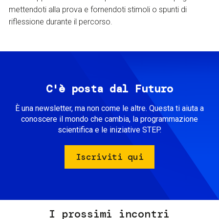
mettendoti alla prova e fornendoti stimoli o spunti di
riflessione durante il percorso.
C'è posta dal Futuro
È una newsletter, ma non come le altre. Questa ti aiuta a
conoscere il mondo che cambia, la programmazione
scientifica e le iniziative STEP.
Iscriviti qui
I prossimi incontri