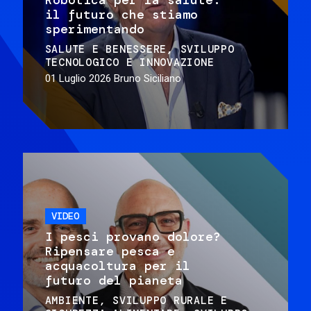
il futuro che stiamo
sperimentando
SALUTE E BENESSERE
SVILUPPO
TECNOLOGICO E INNOVAZIONE
01 Luglio 2026
Bruno Siciliano
VIDEO
I pesci provano dolore?
Ripensare pesca e
acquacoltura per il
futuro del pianeta
AMBIENTE
SVILUPPO RURALE E