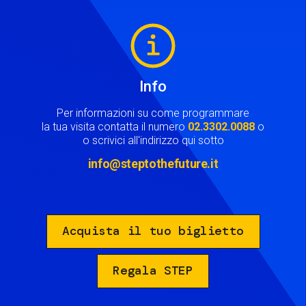
Image
Info
Per informazioni su come programmare
la tua visita contatta il numero
02.3302.0088
o
o scrivici all'indirizzo qui sotto
info@steptothefuture.it
Acquista il tuo biglietto
Regala STEP