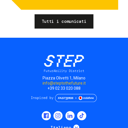
Tutti i comunicati
Piazza Olivetti 1, Milano
info@steptothefuture.it
+39 02 33 020 088
Social
menu
Mostra ulteriori
Italiano