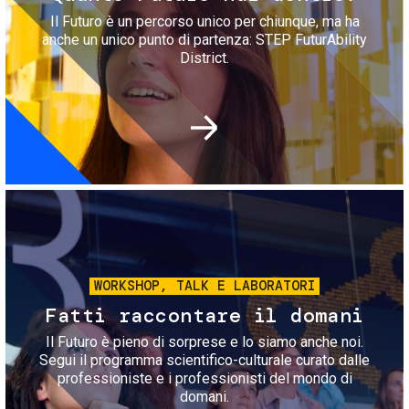
Il Futuro è un percorso unico per chiunque, ma ha
anche un unico punto di partenza: STEP FuturAbility
District.
Immagine
WORKSHOP, TALK E LABORATORI
Fatti raccontare il domani
Il Futuro è pieno di sorprese e lo siamo anche noi.
Segui il programma scientifico-culturale curato dalle
professioniste e i professionisti del mondo di
domani.