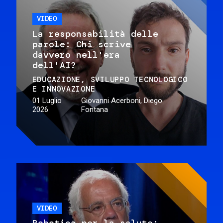
VIDEO
La responsabilità delle
parole: Chi scrive
davvero nell'era
dell'AI?
EDUCAZIONE
SVILUPPO TECNOLOGICO
E INNOVAZIONE
01 Luglio
Giovanni Acerboni, Diego
2026
Fontana
VIDEO
Robotica per la salute: