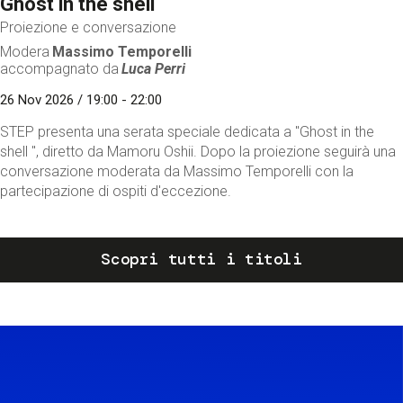
Ghost in the shell
Proiezione e conversazione
Modera
Massimo Temporelli
accompagnato da
Luca Perri
26 Nov 2026 / 19:00 - 22:00
STEP presenta una serata speciale dedicata a "Ghost in the
shell ", diretto da Mamoru Oshii. Dopo la proiezione seguirà una
conversazione moderata da Massimo Temporelli con la
partecipazione di ospiti d'eccezione.
Scopri tutti i titoli