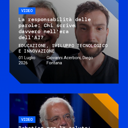
VIDEO
La responsabilità delle
parole: Chi scrive
davvero nell'era
dell'AI?
EDUCAZIONE
SVILUPPO TECNOLOGICO
E INNOVAZIONE
01 Luglio
Giovanni Acerboni, Diego
2026
Fontana
VIDEO
Robotica per la salute: