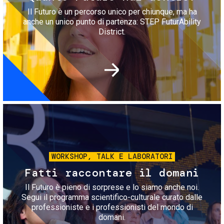
Il Futuro è un percorso unico per chiunque, ma ha
anche un unico punto di partenza: STEP FuturAbility
District.
Immagine
WORKSHOP, TALK E LABORATORI
Fatti raccontare il domani
Il Futuro è pieno di sorprese e lo siamo anche noi.
Segui il programma scientifico-culturale curato dalle
professioniste e i professionisti del mondo di
domani.