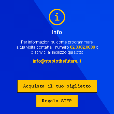
Image
Info
Per informazioni su come programmare
la tua visita contatta il numero
02.3302.0088
o
o scrivici all'indirizzo qui sotto
info@steptothefuture.it
Acquista il tuo biglietto
Regala STEP