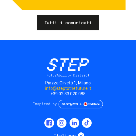
Tutti i comunicati
Piazza Olivetti 1, Milano
info@steptothefuture.it
+39 02 33 020 088
Social
menu
Mostra ulteriori
Italiano