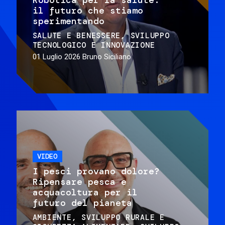
il futuro che stiamo
sperimentando
SALUTE E BENESSERE
SVILUPPO
TECNOLOGICO E INNOVAZIONE
01 Luglio 2026
Bruno Siciliano
VIDEO
I pesci provano dolore?
Ripensare pesca e
acquacoltura per il
futuro del pianeta
AMBIENTE
SVILUPPO RURALE E