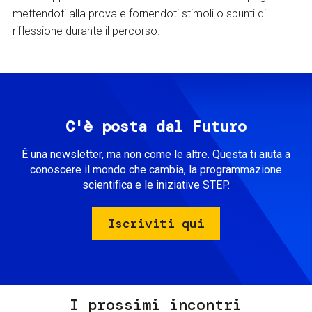
mettendoti alla prova e fornendoti stimoli o spunti di
riflessione durante il percorso.
C'è posta dal Futuro
È una newsletter, ma non come le altre. Questa ti aiuta a
conoscere il mondo che cambia, la programmazione
scientifica e le iniziative STEP.
Iscriviti qui
I prossimi incontri