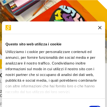
Questo sito web utilizza i cookie
Utilizziamo i cookie per personalizzare contenuti ed
annunci, per fornire funzionalità dei social media e per
Image
analizzare il nostro traffico. Condividiamo inoltre
SUNDAY@STEP
informazioni sul modo in cui utilizzi il nostro sito con i
Come funziona il cervello?
nostri partner che si occupano di analisi dei dati web,
pubblicità e social media, i quali potrebbero combinarle
Laboratorio
con altre informazioni che hai fornito loro o che hanno
20 Set 2026 / 11:15 - 13:00
raccolto dal tuo utilizzo dei loro servizi.
Costo
gratuito
Proveremo a costruire un cervello in cartoncino cercando di
Selezione