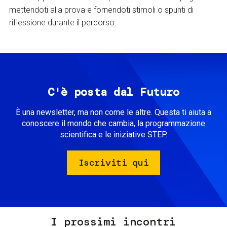
mettendoti alla prova e fornendoti stimoli o spunti di
riflessione durante il percorso.
C'è posta dal Futuro
È una newsletter, ma non come le altre. Questa ti aiuta a
conoscere il mondo che cambia, la programmazione
scientifica e le iniziative STEP.
Iscriviti qui
I prossimi incontri