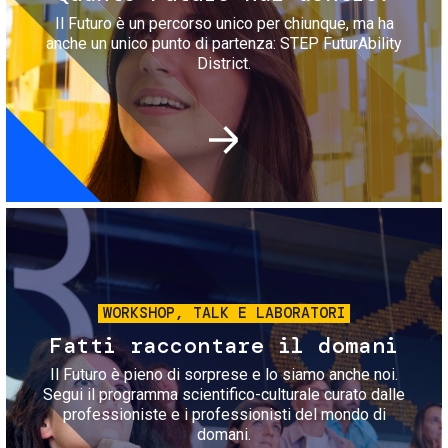
Il Futuro è un percorso unico per chiunque, ma ha
anche un unico punto di partenza: STEP FuturAbility
District.
Immagine
WORKSHOP, TALK E LABORATORI
Fatti raccontare il domani
Il Futuro è pieno di sorprese e lo siamo anche noi.
Segui il programma scientifico-culturale curato dalle
professioniste e i professionisti del mondo di
domani.