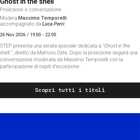
Ghost in the shell
Proiezione e conversazione
Modera
Massimo Temporelli
accompagnato da
Luca Perri
26 Nov 2026 / 19:00 - 22:00
STEP presenta una serata speciale dedicata a "Ghost in the
shell ", diretto da Mamoru Oshii. Dopo la proiezione seguirà una
conversazione moderata da Massimo Temporelli con la
partecipazione di ospiti d'eccezione.
Scopri tutti i titoli