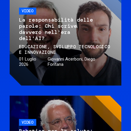
VIDEO
La responsabilità delle
parole: Chi scrive
davvero nell'era
dell'AI?
EDUCAZIONE
SVILUPPO TECNOLOGICO
E INNOVAZIONE
01 Luglio
Giovanni Acerboni, Diego
2026
Fontana
VIDEO
Robotica per la salute: