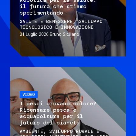
il futuro che stiamo
sperimentando
SALUTE E BENESSERE
SVILUPPO
TECNOLOGICO E INNOVAZIONE
01 Luglio 2026
Bruno Siciliano
VIDEO
I pesci provano dolore?
Ripensare pesca e
acquacoltura per il
futuro del pianeta
AMBIENTE
SVILUPPO RURALE E