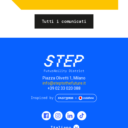
Tutti i comunicati
Piazza Olivetti 1, Milano
info@steptothefuture.it
+39 02 33 020 088
Social
menu
Mostra ulteriori
Italiano