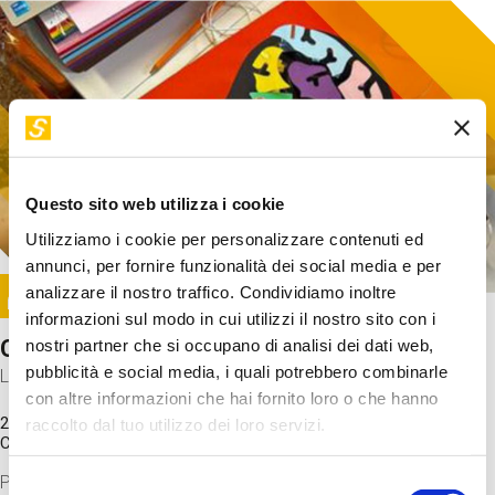
Questo sito web utilizza i cookie
Utilizziamo i cookie per personalizzare contenuti ed
annunci, per fornire funzionalità dei social media e per
Image
analizzare il nostro traffico. Condividiamo inoltre
SUNDAY@STEP
informazioni sul modo in cui utilizzi il nostro sito con i
Come funziona il cervello?
nostri partner che si occupano di analisi dei dati web,
pubblicità e social media, i quali potrebbero combinarle
Laboratorio
con altre informazioni che hai fornito loro o che hanno
20 Set 2026 / 11:15 - 13:00
raccolto dal tuo utilizzo dei loro servizi.
Costo
gratuito
Proveremo a costruire un cervello in cartoncino cercando di
Selezione