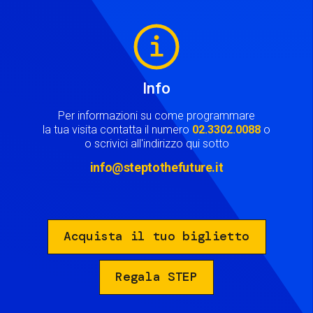
Image
Info
Per informazioni su come programmare
la tua visita contatta il numero
02.3302.0088
o
o scrivici all'indirizzo qui sotto
info@steptothefuture.it
Acquista il tuo biglietto
Regala STEP