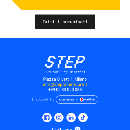
Tutti i comunicati
Piazza Olivetti 1, Milano
info@steptothefuture.it
+39 02 33 020 088
Social
menu
Mostra ulteriori
Italiano