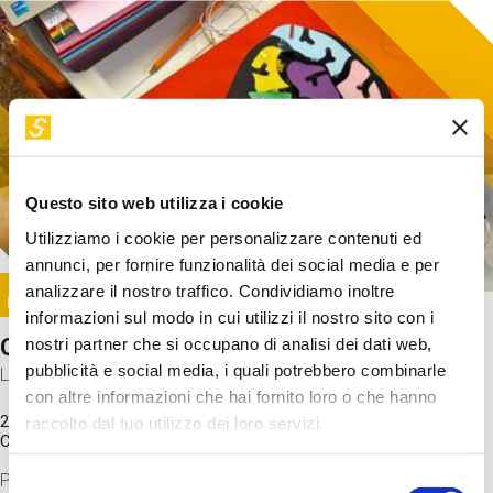
Questo sito web utilizza i cookie
Utilizziamo i cookie per personalizzare contenuti ed
annunci, per fornire funzionalità dei social media e per
Image
analizzare il nostro traffico. Condividiamo inoltre
SUNDAY@STEP
informazioni sul modo in cui utilizzi il nostro sito con i
Come funziona il cervello?
nostri partner che si occupano di analisi dei dati web,
pubblicità e social media, i quali potrebbero combinarle
Laboratorio
con altre informazioni che hai fornito loro o che hanno
20 Set 2026 / 11:15 - 13:00
raccolto dal tuo utilizzo dei loro servizi.
Costo
gratuito
Proveremo a costruire un cervello in cartoncino cercando di
Selezione