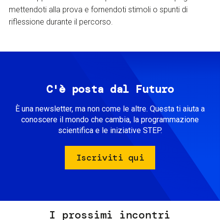
mettendoti alla prova e fornendoti stimoli o spunti di
riflessione durante il percorso.
C'è posta dal Futuro
È una newsletter, ma non come le altre. Questa ti aiuta a
conoscere il mondo che cambia, la programmazione
scientifica e le iniziative STEP.
Iscriviti qui
I prossimi incontri