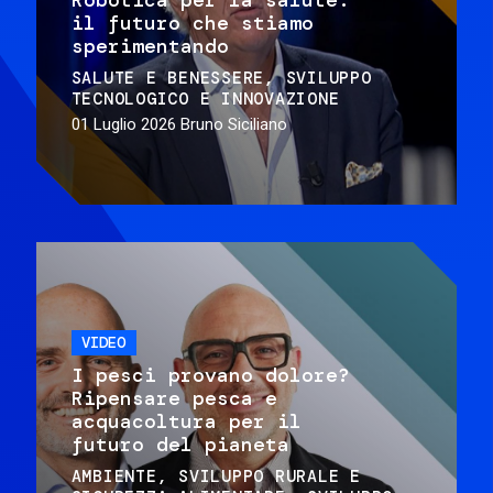
il futuro che stiamo
sperimentando
SALUTE E BENESSERE
SVILUPPO
TECNOLOGICO E INNOVAZIONE
01 Luglio 2026
Bruno Siciliano
VIDEO
I pesci provano dolore?
Ripensare pesca e
acquacoltura per il
futuro del pianeta
AMBIENTE
SVILUPPO RURALE E