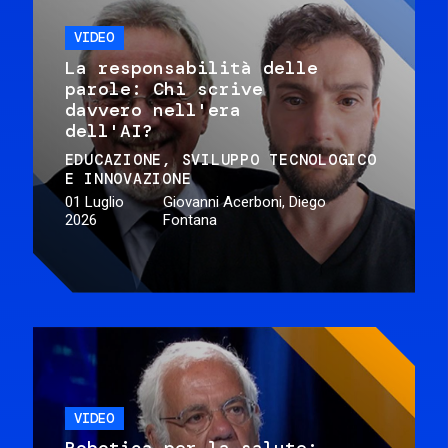
VIDEO
La responsabilità delle
parole: Chi scrive
davvero nell'era
dell'AI?
EDUCAZIONE
SVILUPPO TECNOLOGICO
E INNOVAZIONE
01 Luglio
Giovanni Acerboni, Diego
2026
Fontana
VIDEO
Robotica per la salute: