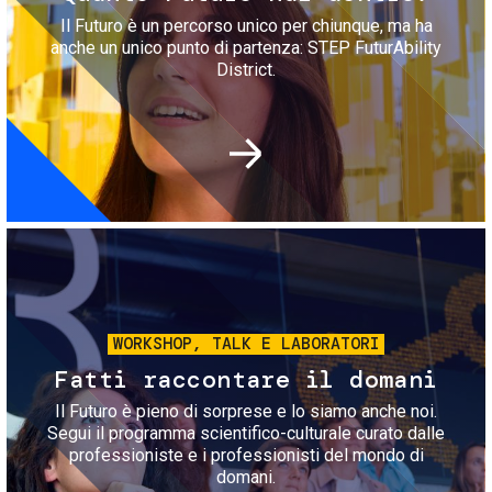
Il Futuro è un percorso unico per chiunque, ma ha
anche un unico punto di partenza: STEP FuturAbility
District.
Immagine
WORKSHOP, TALK E LABORATORI
Fatti raccontare il domani
Il Futuro è pieno di sorprese e lo siamo anche noi.
Segui il programma scientifico-culturale curato dalle
professioniste e i professionisti del mondo di
domani.