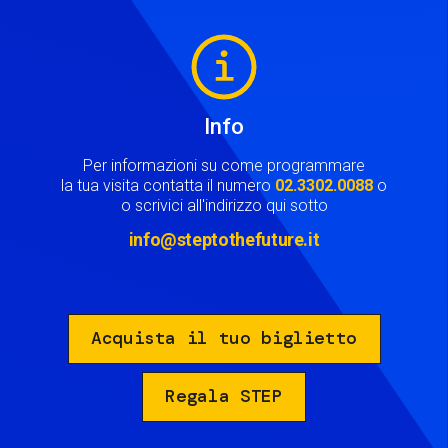
Image
Info
Per informazioni su come programmare
la tua visita contatta il numero
02.3302.0088
o
o scrivici all'indirizzo qui sotto
info@steptothefuture.it
Acquista il tuo biglietto
Regala STEP