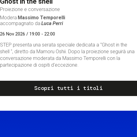
Ghost in the shell
Proiezione e conversazione
Modera
Massimo Temporelli
accompagnato da
Luca Perri
26 Nov 2026 / 19:00 - 22:00
STEP presenta una serata speciale dedicata a "Ghost in the
shell ", diretto da Mamoru Oshii. Dopo la proiezione seguirà una
conversazione moderata da Massimo Temporelli con la
partecipazione di ospiti d'eccezione.
Scopri tutti i titoli