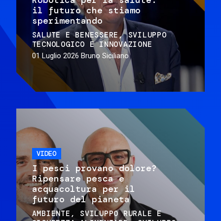
il futuro che stiamo
sperimentando
SALUTE E BENESSERE
SVILUPPO
TECNOLOGICO E INNOVAZIONE
01 Luglio 2026
Bruno Siciliano
VIDEO
I pesci provano dolore?
Ripensare pesca e
acquacoltura per il
futuro del pianeta
AMBIENTE
SVILUPPO RURALE E