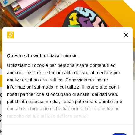
Questo sito web utilizza i cookie
Utilizziamo i cookie per personalizzare contenuti ed
annunci, per fornire funzionalità dei social media e per
Image
analizzare il nostro traffico. Condividiamo inoltre
SUNDAY@STEP
informazioni sul modo in cui utilizzi il nostro sito con i
Come funziona il cervello?
nostri partner che si occupano di analisi dei dati web,
pubblicità e social media, i quali potrebbero combinarle
Laboratorio
con altre informazioni che hai fornito loro o che hanno
20 Set 2026 / 11:15 - 13:00
raccolto dal tuo utilizzo dei loro servizi.
Costo
gratuito
Proveremo a costruire un cervello in cartoncino cercando di
Selezione