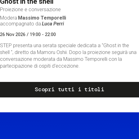
Ghost in the shell
Proiezione e conversazione
Modera
Massimo Temporelli
accompagnato da
Luca Perri
26 Nov 2026 / 19:00 - 22:00
STEP presenta una serata speciale dedicata a "Ghost in the
shell ", diretto da Mamoru Oshii. Dopo la proiezione seguirà una
conversazione moderata da Massimo Temporelli con la
partecipazione di ospiti d'eccezione.
Scopri tutti i titoli