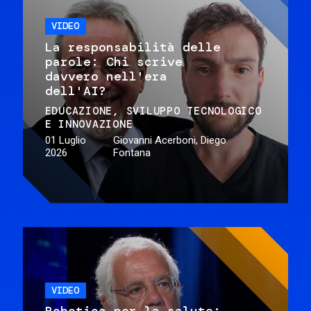
VIDEO
La responsabilità delle
parole: Chi scrive
davvero nell'era
dell'AI?
EDUCAZIONE
SVILUPPO TECNOLOGICO
E INNOVAZIONE
01 Luglio
Giovanni Acerboni, Diego
2026
Fontana
VIDEO
Robotica per la salute: