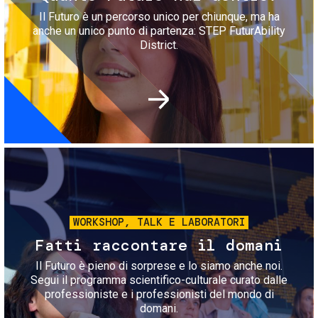
Il Futuro è un percorso unico per chiunque, ma ha
anche un unico punto di partenza: STEP FuturAbility
District.
Immagine
WORKSHOP, TALK E LABORATORI
Fatti raccontare il domani
Il Futuro è pieno di sorprese e lo siamo anche noi.
Segui il programma scientifico-culturale curato dalle
professioniste e i professionisti del mondo di
domani.