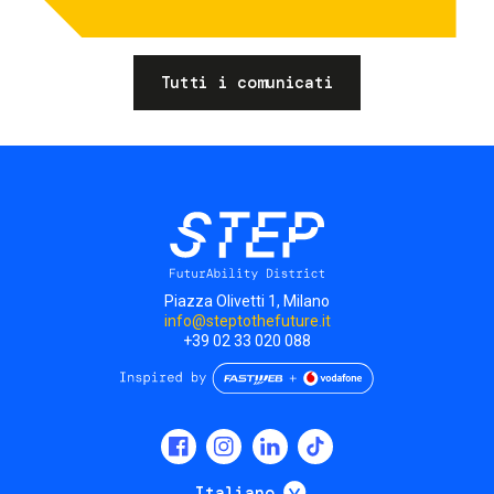
Tutti i comunicati
Piazza Olivetti 1, Milano
info@steptothefuture.it
+39 02 33 020 088
Social
menu
Mostra ulteriori
Italiano