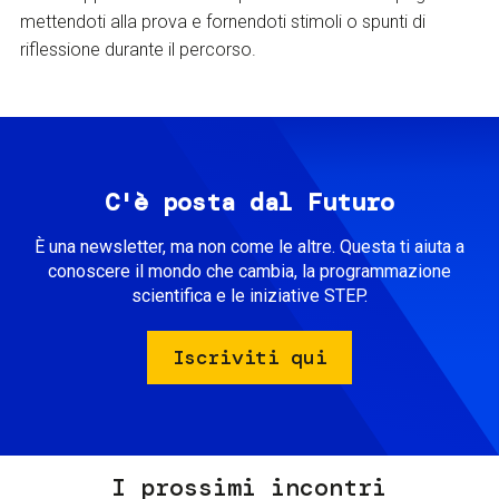
mettendoti alla prova e fornendoti stimoli o spunti di
riflessione durante il percorso.
C'è posta dal Futuro
È una newsletter, ma non come le altre. Questa ti aiuta a
conoscere il mondo che cambia, la programmazione
scientifica e le iniziative STEP.
Iscriviti qui
I prossimi incontri