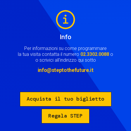
Image
Info
Per informazioni su come programmare
la tua visita contatta il numero
02.3302.0088
o
o scrivici all'indirizzo qui sotto
info@steptothefuture.it
Acquista il tuo biglietto
Regala STEP