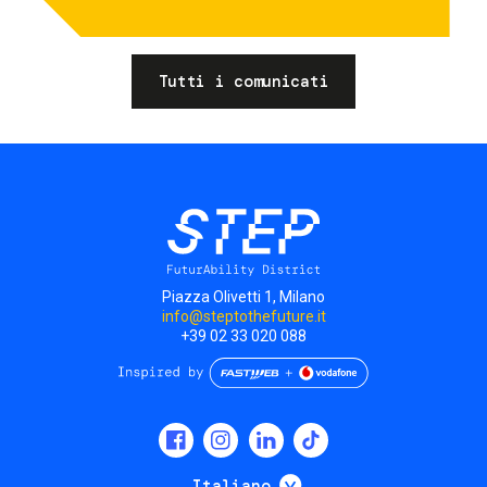
Tutti i comunicati
Piazza Olivetti 1, Milano
info@steptothefuture.it
+39 02 33 020 088
Social
menu
Mostra ulteriori
Italiano