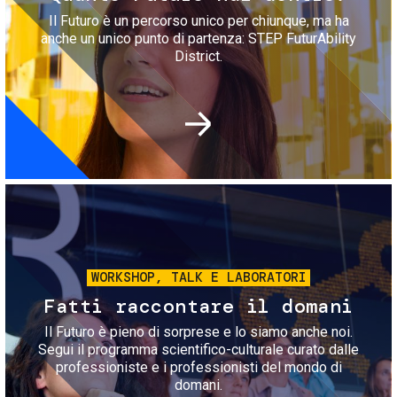
Il Futuro è un percorso unico per chiunque, ma ha
anche un unico punto di partenza: STEP FuturAbility
District.
Immagine
WORKSHOP, TALK E LABORATORI
Fatti raccontare il domani
Il Futuro è pieno di sorprese e lo siamo anche noi.
Segui il programma scientifico-culturale curato dalle
professioniste e i professionisti del mondo di
domani.