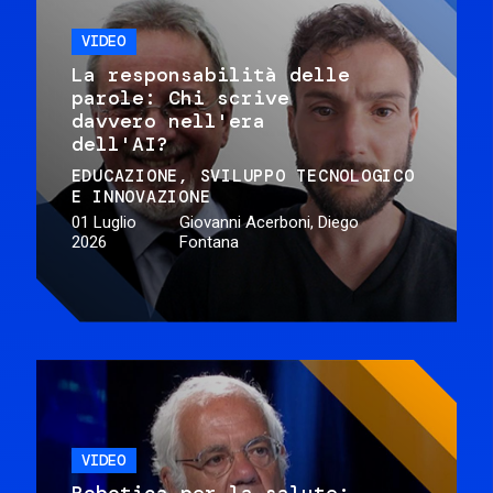
VIDEO
La responsabilità delle
parole: Chi scrive
davvero nell'era
dell'AI?
EDUCAZIONE
SVILUPPO TECNOLOGICO
E INNOVAZIONE
01 Luglio
Giovanni Acerboni, Diego
2026
Fontana
VIDEO
Robotica per la salute: