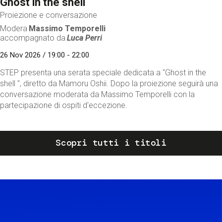
Ghost in the shell
Proiezione e conversazione
Modera
Massimo Temporelli
accompagnato da
Luca Perri
26 Nov 2026 / 19:00 - 22:00
STEP presenta una serata speciale dedicata a "Ghost in the
shell ", diretto da Mamoru Oshii. Dopo la proiezione seguirà una
conversazione moderata da Massimo Temporelli con la
partecipazione di ospiti d'eccezione.
Scopri tutti i titoli