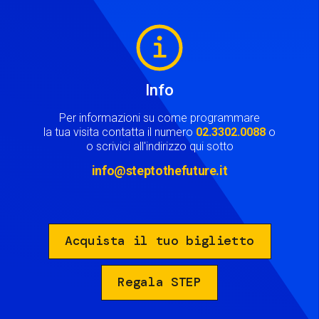
Image
Info
Per informazioni su come programmare
la tua visita contatta il numero
02.3302.0088
o
o scrivici all'indirizzo qui sotto
info@steptothefuture.it
Acquista il tuo biglietto
Regala STEP