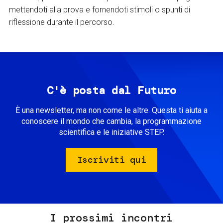
mettendoti alla prova e fornendoti stimoli o spunti di
riflessione durante il percorso.
C'è posta dal Futuro
È una newsletter, ma non come le altre. Questa ti aiuta a
conoscere il mondo che cambia, la programmazione
scientifica e le iniziative STEP.
Iscriviti qui
I prossimi incontri