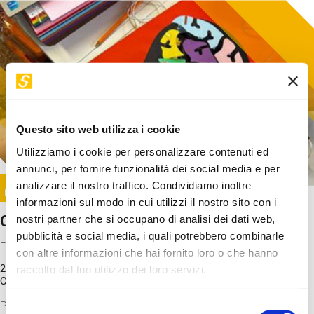
Questo sito web utilizza i cookie
Utilizziamo i cookie per personalizzare contenuti ed
annunci, per fornire funzionalità dei social media e per
Image
analizzare il nostro traffico. Condividiamo inoltre
SUNDAY@STEP
informazioni sul modo in cui utilizzi il nostro sito con i
Come funziona il cervello?
nostri partner che si occupano di analisi dei dati web,
pubblicità e social media, i quali potrebbero combinarle
Laboratorio
con altre informazioni che hai fornito loro o che hanno
20 Set 2026 / 11:15 - 13:00
raccolto dal tuo utilizzo dei loro servizi.
Costo
gratuito
Proveremo a costruire un cervello in cartoncino cercando di
Selezione