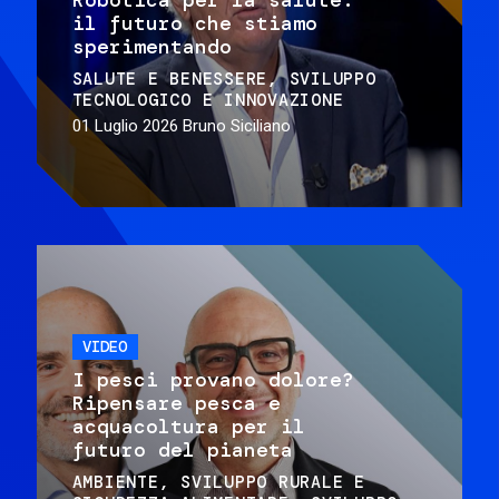
il futuro che stiamo
sperimentando
SALUTE E BENESSERE
SVILUPPO
TECNOLOGICO E INNOVAZIONE
01 Luglio 2026
Bruno Siciliano
VIDEO
I pesci provano dolore?
Ripensare pesca e
acquacoltura per il
futuro del pianeta
AMBIENTE
SVILUPPO RURALE E