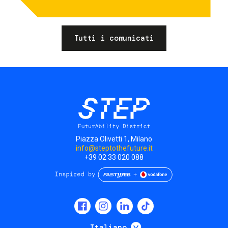
Tutti i comunicati
Piazza Olivetti 1, Milano
info@steptothefuture.it
+39 02 33 020 088
Social
menu
Mostra ulteriori
Italiano