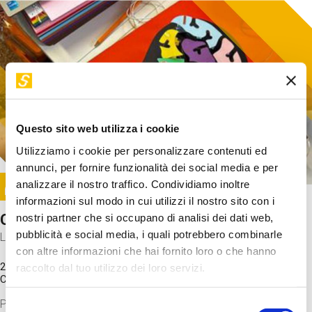
Questo sito web utilizza i cookie
Utilizziamo i cookie per personalizzare contenuti ed
annunci, per fornire funzionalità dei social media e per
Image
analizzare il nostro traffico. Condividiamo inoltre
SUNDAY@STEP
informazioni sul modo in cui utilizzi il nostro sito con i
Come funziona il cervello?
nostri partner che si occupano di analisi dei dati web,
pubblicità e social media, i quali potrebbero combinarle
Laboratorio
con altre informazioni che hai fornito loro o che hanno
20 Set 2026 / 11:15 - 13:00
raccolto dal tuo utilizzo dei loro servizi.
Costo
gratuito
Proveremo a costruire un cervello in cartoncino cercando di
Selezione