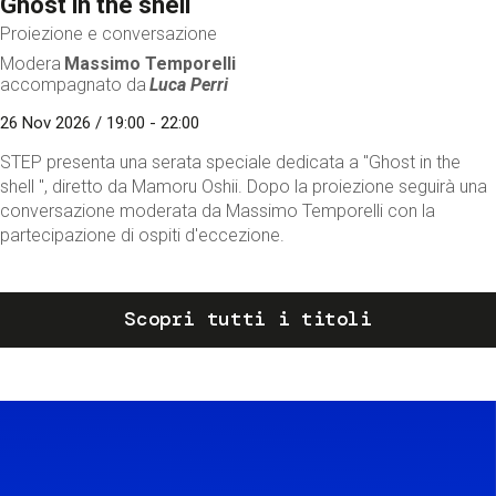
Ghost in the shell
Proiezione e conversazione
Modera
Massimo Temporelli
accompagnato da
Luca Perri
26 Nov 2026 / 19:00 - 22:00
STEP presenta una serata speciale dedicata a "Ghost in the
shell ", diretto da Mamoru Oshii. Dopo la proiezione seguirà una
conversazione moderata da Massimo Temporelli con la
partecipazione di ospiti d'eccezione.
Scopri tutti i titoli