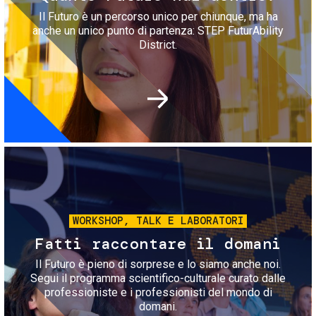
Il Futuro è un percorso unico per chiunque, ma ha
anche un unico punto di partenza: STEP FuturAbility
District.
Immagine
WORKSHOP, TALK E LABORATORI
Fatti raccontare il domani
Il Futuro è pieno di sorprese e lo siamo anche noi.
Segui il programma scientifico-culturale curato dalle
professioniste e i professionisti del mondo di
domani.