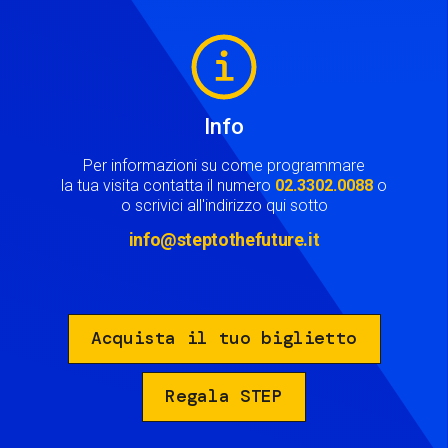
Image
Info
Per informazioni su come programmare
la tua visita contatta il numero
02.3302.0088
o
o scrivici all'indirizzo qui sotto
info@steptothefuture.it
Acquista il tuo biglietto
Regala STEP