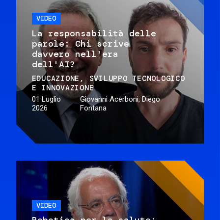
VIDEO
La responsabilità delle
parole: Chi scrive
davvero nell'era
dell'AI?
EDUCAZIONE
SVILUPPO TECNOLOGICO
E INNOVAZIONE
01 Luglio
Giovanni Acerboni, Diego
2026
Fontana
VIDEO
Robotica per la salute: