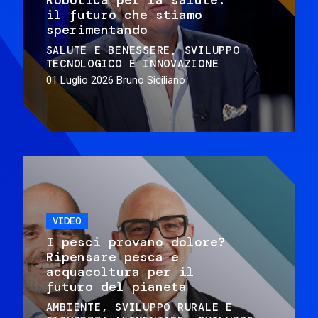
il futuro che stiamo
sperimentando
SALUTE E BENESSERE
SVILUPPO
TECNOLOGICO E INNOVAZIONE
01 Luglio 2026
Bruno Siciliano
VIDEO
I pesci provano dolore?
Ripensare pesca e
acquacoltura per il
futuro del pianeta
AMBIENTE
SVILUPPO RURALE E