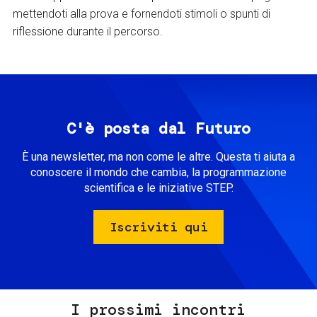
mettendoti alla prova e fornendoti stimoli o spunti di
riflessione durante il percorso.
C'è posta dal Futuro
È una newsletter, ma non come le altre. Questa ti aiuta a
conoscere il mondo che cambia, la programmazione
scientifica e le iniziative STEP.
Iscriviti qui
I prossimi incontri