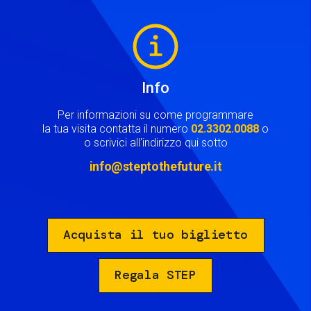
Image
Info
Per informazioni su come programmare
la tua visita contatta il numero
02.3302.0088
o
o scrivici all'indirizzo qui sotto
info@steptothefuture.it
Acquista il tuo biglietto
Regala STEP