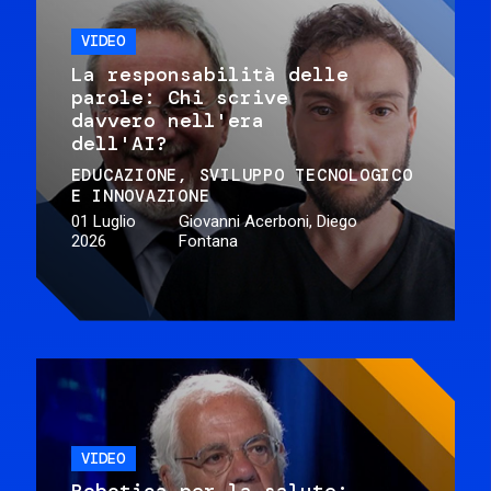
VIDEO
La responsabilità delle
parole: Chi scrive
davvero nell'era
dell'AI?
EDUCAZIONE
SVILUPPO TECNOLOGICO
E INNOVAZIONE
01 Luglio
Giovanni Acerboni, Diego
2026
Fontana
VIDEO
Robotica per la salute: