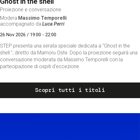
Ghost in the shell
Proiezione e conversazione
Modera
Massimo Temporelli
accompagnato da
Luca Perri
26 Nov 2026 / 19:00 - 22:00
STEP presenta una serata speciale dedicata a "Ghost in the
shell ", diretto da Mamoru Oshii. Dopo la proiezione seguirà una
conversazione moderata da Massimo Temporelli con la
partecipazione di ospiti d'eccezione.
Scopri tutti i titoli