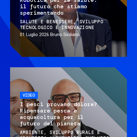
il futuro che stiamo
sperimentando
SALUTE E BENESSERE
SVILUPPO
TECNOLOGICO E INNOVAZIONE
01 Luglio 2026
Bruno Siciliano
VIDEO
I pesci provano dolore?
Ripensare pesca e
acquacoltura per il
futuro del pianeta
AMBIENTE
SVILUPPO RURALE E