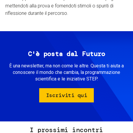
mettendoti alla prova e fornendoti stimoli o spunti di
riflessione durante il percorso.
C'è posta dal Futuro
È una newsletter, ma non come le altre. Questa ti aiuta a
conoscere il mondo che cambia, la programmazione
scientifica e le iniziative STEP.
Iscriviti qui
I prossimi incontri