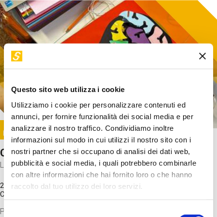
Questo sito web utilizza i cookie
Utilizziamo i cookie per personalizzare contenuti ed
annunci, per fornire funzionalità dei social media e per
Image
analizzare il nostro traffico. Condividiamo inoltre
SUNDAY@STEP
informazioni sul modo in cui utilizzi il nostro sito con i
Come funziona il cervello?
nostri partner che si occupano di analisi dei dati web,
pubblicità e social media, i quali potrebbero combinarle
Laboratorio
con altre informazioni che hai fornito loro o che hanno
20 Set 2026 / 11:15 - 13:00
raccolto dal tuo utilizzo dei loro servizi.
Costo
gratuito
Proveremo a costruire un cervello in cartoncino cercando di
Selezione