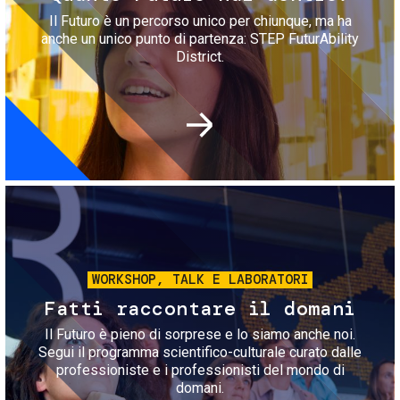
Il Futuro è un percorso unico per chiunque, ma ha
anche un unico punto di partenza: STEP FuturAbility
District.
Immagine
WORKSHOP, TALK E LABORATORI
Fatti raccontare il domani
Il Futuro è pieno di sorprese e lo siamo anche noi.
Segui il programma scientifico-culturale curato dalle
professioniste e i professionisti del mondo di
domani.