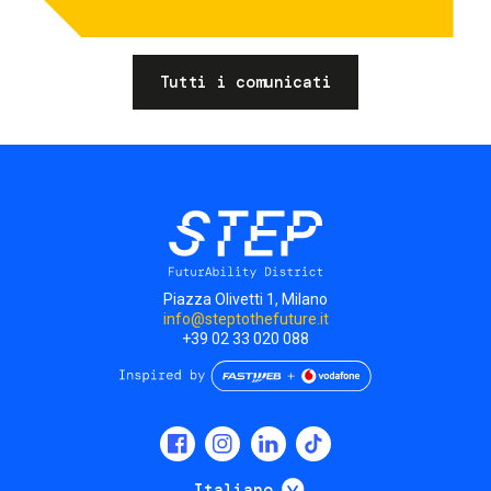
Tutti i comunicati
Piazza Olivetti 1, Milano
info@steptothefuture.it
+39 02 33 020 088
Social
menu
Mostra ulteriori
Italiano