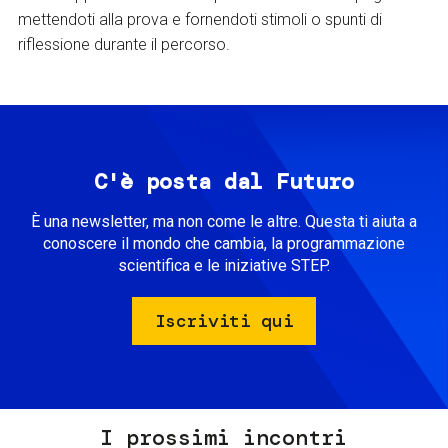
mettendoti alla prova e fornendoti stimoli o spunti di
riflessione durante il percorso.
C'è posta dal Futuro
È una newsletter, ma non come le altre. Questa ti aiuta a
conoscere il mondo che cambia, la programmazione
scientifica e le iniziative STEP.
Iscriviti qui
I prossimi incontri