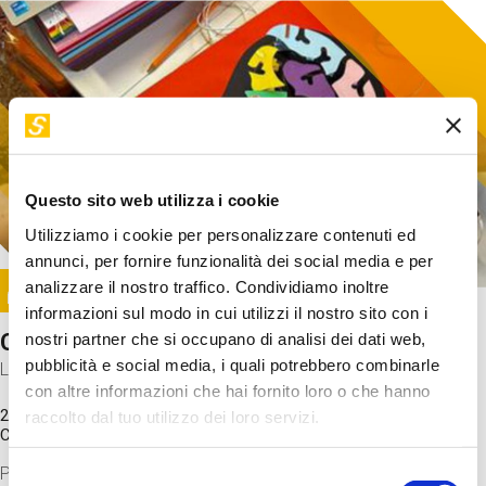
Questo sito web utilizza i cookie
Utilizziamo i cookie per personalizzare contenuti ed
annunci, per fornire funzionalità dei social media e per
Image
analizzare il nostro traffico. Condividiamo inoltre
SUNDAY@STEP
informazioni sul modo in cui utilizzi il nostro sito con i
Come funziona il cervello?
nostri partner che si occupano di analisi dei dati web,
pubblicità e social media, i quali potrebbero combinarle
Laboratorio
con altre informazioni che hai fornito loro o che hanno
20 Set 2026 / 11:15 - 13:00
raccolto dal tuo utilizzo dei loro servizi.
Costo
gratuito
Proveremo a costruire un cervello in cartoncino cercando di
Selezione