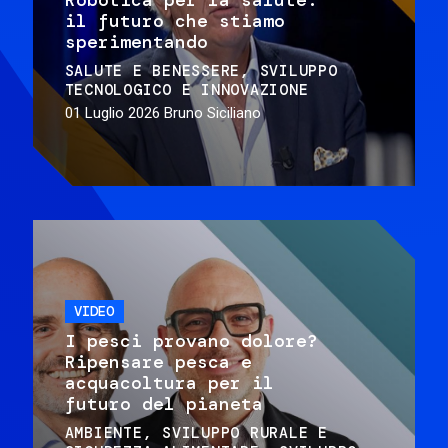
il futuro che stiamo
sperimentando
SALUTE E BENESSERE
SVILUPPO
TECNOLOGICO E INNOVAZIONE
01 Luglio 2026
Bruno Siciliano
VIDEO
I pesci provano dolore?
Ripensare pesca e
acquacoltura per il
futuro del pianeta
AMBIENTE
SVILUPPO RURALE E