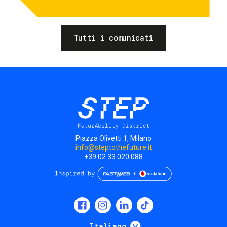
Tutti i comunicati
Piazza Olivetti 1, Milano
info@steptothefuture.it
+39 02 33 020 088
Social
menu
Mostra ulteriori
Italiano