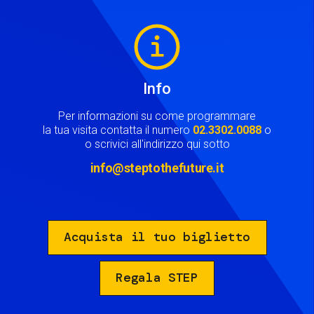
Image
Info
Per informazioni su come programmare
la tua visita contatta il numero
02.3302.0088
o
o scrivici all'indirizzo qui sotto
info@steptothefuture.it
Acquista il tuo biglietto
Regala STEP