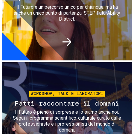
Il Futuro è un percorso unico per chiunque, ma ha
anche un unico punto di partenza: STEP FuturAbility
District.
Immagine
WORKSHOP, TALK E LABORATORI
Fatti raccontare il domani
Il Futuro è pieno di sorprese e lo siamo anche noi.
Segui il programma scientifico-culturale curato dalle
professioniste e i professionisti del mondo di
domani.