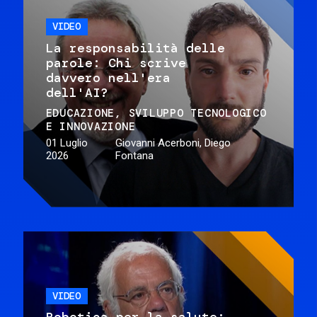
VIDEO
La responsabilità delle
parole: Chi scrive
davvero nell'era
dell'AI?
EDUCAZIONE
SVILUPPO TECNOLOGICO
E INNOVAZIONE
01 Luglio
Giovanni Acerboni, Diego
2026
Fontana
VIDEO
Robotica per la salute: