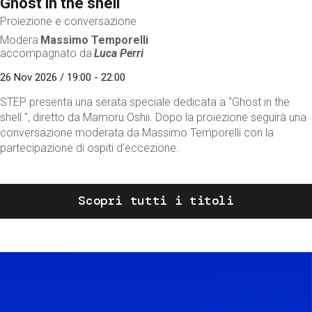
Ghost in the shell
Proiezione e conversazione
Modera
Massimo Temporelli
accompagnato da
Luca Perri
26 Nov 2026 / 19:00 - 22:00
STEP presenta una serata speciale dedicata a "Ghost in the
shell ", diretto da Mamoru Oshii. Dopo la proiezione seguirà una
conversazione moderata da Massimo Temporelli con la
partecipazione di ospiti d'eccezione.
Scopri tutti i titoli